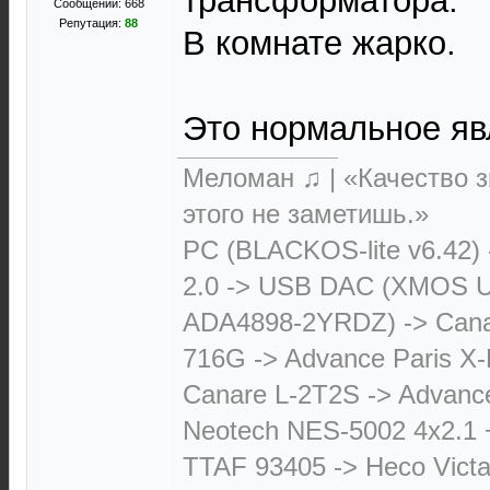
трансформатора.
Сообщений: 668
Репутация:
88
В комнате жарко.
Это нормальное яв
Меломан ♫ | «Качество з
этого не заметишь.»
PC (BLACKOS-lite v6.42)
2.0 -> USB DAC (XMOS 
ADA4898-2YRDZ) -> Cana
716G -> Advance Paris X-
Canare L-2T2S -> Advanc
Neotech NES-5002 4х2.1 
TTAF 93405 -> Heco Victa