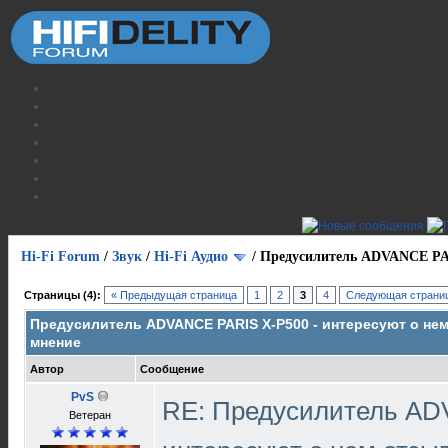
Hi-Fi Forum
/
Звук
/
Hi-Fi Аудио
/
Предусилитель ADVANCE PAR
Страницы (4):
« Предыдущая страница
1
2
3
4
Следующая страниц
Предусилитель ADVANCE PARIS X-P500 - интересуют о не
мнение
Автор
Сообщение
PvS
RE: Предусилитель AD
Ветеран