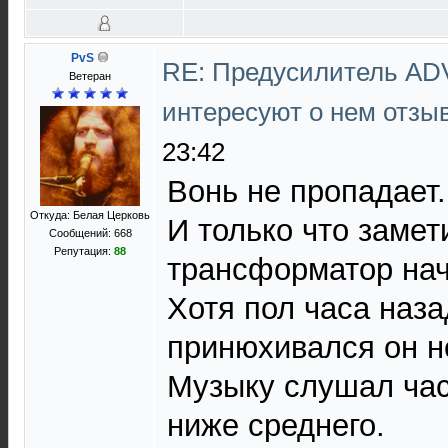
PvS
RE: Предусилитель AD
Ветеран
интересуют о нем отз
23:42
Вонь не пропадает.
Откуда: Белая Церковь
И только что замет
Сообщений: 668
Репутация:
88
трансформатор нач
Хотя пол часа наза
принюхивался он не
Музыку слушал час
ниже среднего.