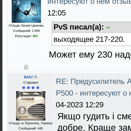
интересуют о нем отз
12:05
PvS писал(а):
Откуда: Белая Церковь
Сообщений: 2 699
Репутация:
383
выходящее 217-220.
Может ему 230 на
ВА67
RE: Предусилитель 
Старожил
P500 - интересуют о
04-2023 12:29
Якщо гудить і см
Откуда: м.Тернопіль, Україна
добре. Краще замі
Сообщений: 449