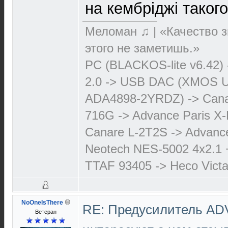
на кембріджі таког
Меломан ♫ | «Качество з
этого не заметишь.»
PC (BLACKOS-lite v6.42)
2.0 -> USB DAC (XMOS 
ADA4898-2YRDZ) -> Cana
716G -> Advance Paris X-
Canare L-2T2S -> Advanc
Neotech NES-5002 4х2.1 
TTAF 93405 -> Heco Victa
NoOneIsThere
RE: Предусилитель AD
Ветеран