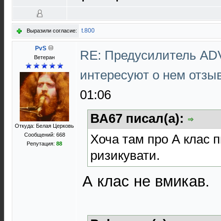
t.800
Выразили согласие:
PvS
RE: Предусилитель AD
Ветеран
интересуют о нем отз
01:06
ВА67 писал(а):
Откуда: Белая Церковь
Хоча там про А клас 
Сообщений: 668
Репутация:
88
ризикувати.
А клас не вмикав.