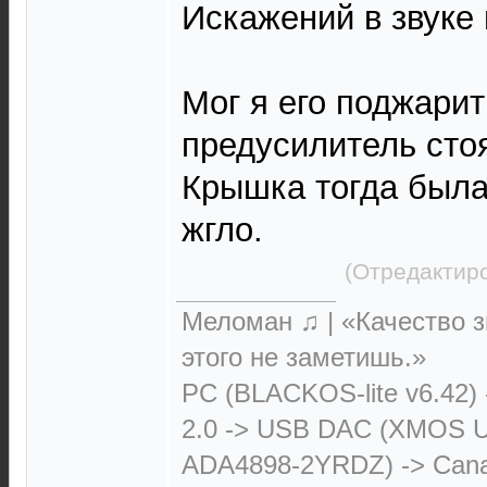
Искажений в звуке 
Мог я его поджарит
предусилитель сто
Крышка тогда была
жгло.
(Отредактиро
Меломан ♫ | «Качество з
этого не заметишь.»
PC (BLACKOS-lite v6.42)
2.0 -> USB DAC (XMOS 
ADA4898-2YRDZ) -> Cana