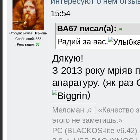
интересуют о нем отз
15:54
ВА67 писал(а):
Откуда: Белая Церковь
Радий за вас.
Сообщений: 668
Репутация:
88
Дякую!
З 2013 року мріяв 
апаратуру. (як раз 
)
Меломан ♫ | «Качество з
этого не заметишь.»
PC (BLACKOS-lite v6.42)