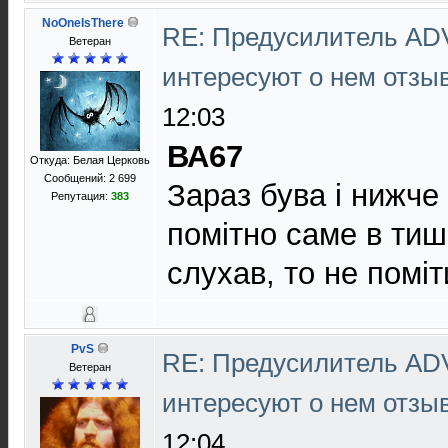
NoOneIsThere
RE: Предусилитель AD
Ветеран
интересуют о нем отз
12:03
ВА67
Откуда: Белая Церковь
Сообщений: 2 699
Зараз бува і нижче
Репутация:
383
помітно саме в тиш
слухав, то не поміт
PvS
RE: Предусилитель AD
Ветеран
интересуют о нем отз
12:04