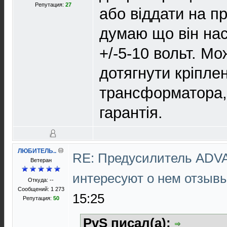
Репутация:
27
або віддати на пр
думаю що він нас
+/-5-10 вольт. М
дотягнути кріпле
трансформатора, 
гарантія.
ЛЮБИТЕЛЬ..
RE: Предусилитель ADV
Ветеран
интересуют о нем отзыв
Откуда: --
Сообщений: 1 273
15:25
Репутация:
50
PvS писал(а):