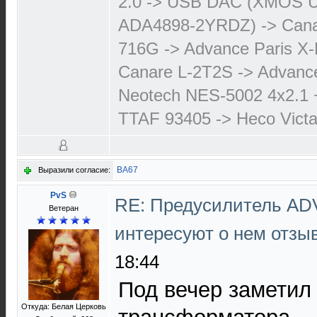
2.0 -> USB DAC (XMOS 
ADA4898-2YRDZ) -> Cana
716G -> Advance Paris X-
Canare L-2T2S -> Advanc
Neotech NES-5002 4х2.1 
TTAF 93405 -> Heco Victa
ВА67
Выразили согласие:
PvS
RE: Предусилитель AD
Ветеран
интересуют о нем отз
18:44
Под вечер заметил
Откуда: Белая Церковь