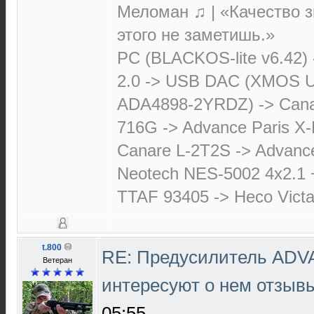
Меломан ♫ | «Качество з
этого не заметишь.»
PC (BLACKOS-lite v6.42)
2.0 -> USB DAC (XMOS 
ADA4898-2YRDZ) -> Cana
716G -> Advance Paris X-
Canare L-2T2S -> Advanc
Neotech NES-5002 4х2.1 
TTAF 93405 -> Heco Victa
t.800
RE: Предусилитель ADV
Ветеран
интересуют о нем отзыв
05:55