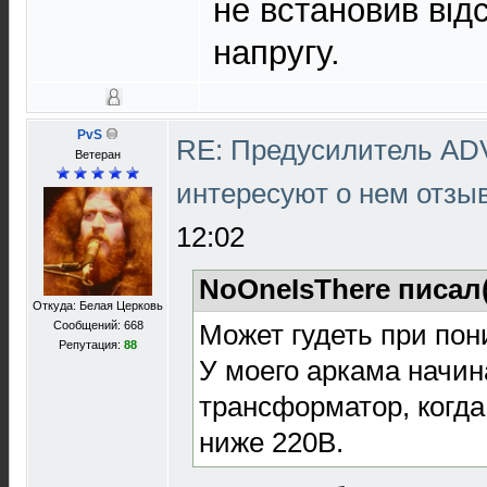
не встановив відс
напругу.
PvS
RE: Предусилитель AD
Ветеран
интересуют о нем отз
12:02
NoOneIsThere писал
Откуда: Белая Церковь
Может гудеть при по
Сообщений: 668
Репутация:
88
У моего аркама начин
трансформатор, когда
ниже 220В.