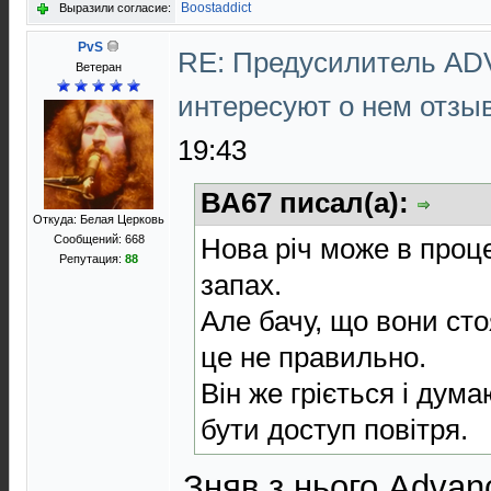
Boostaddict
Выразили согласие:
PvS
RE: Предусилитель AD
Ветеран
интересуют о нем отз
19:43
ВА67 писал(а):
Откуда: Белая Церковь
Нова річ може в проце
Сообщений: 668
Репутация:
88
запах.
Але бачу, що вони сто
це не правильно.
Він же гріється і дум
бути доступ повітря.
Зняв з нього Advan