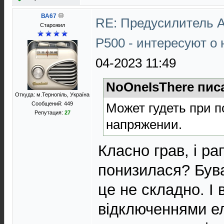
ВА67
RE: Предусилитель 
Старожил
P500 - интересуют о
04-2023 11:49
NoOneIsThere пис
Откуда: м.Тернопіль, Україна
Может гудеть при 
Сообщений: 449
Репутация:
27
напряжении.
Класно грав, і р
понизилася? Був
це не складно. І в
відключеннями ел