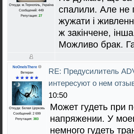
Откуда: м.Тернопіль, Україна
спалили. Але не 
Сообщений: 449
Репутация:
27
жужати і живленн
ж закінчене, інша
Можливо брак. Га
NoOneIsThere
RE: Предусилитель AD
Ветеран
интересуют о нем отз
10:50
Может гудеть при 
Откуда: Белая Церковь
Сообщений: 2 699
напряжении. У мое
Репутация:
383
немного гудеть тра