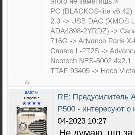
этого не заметишь.»
PC (BLACKOS-lite v6.42)
2.0 -> USB DAC (XMOS 
ADA4898-2YRDZ) -> Cana
716G -> Advance Paris X-
Canare L-2T2S -> Advanc
Neotech NES-5002 4х2.1 
TTAF 93405 -> Heco Victa
ВА67
RE: Предусилитель 
Старожил
P500 - интересуют о
04-2023 10:27
Не думаю, що за 