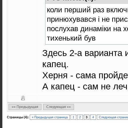
коли перший раз включи
принюхувався і не прис
послухав динаміки на х
тихенький був
Здесь 2-а варианта 
капец.
Херня - сама пройде
А капец - сам не леч
«« Предыдущая
Следующая »»
Страницы (4):
« Предыдущая страница
1
2
3
4
Следующая страниц