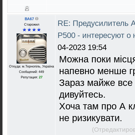
ВА67
RE: Предусилитель 
Старожил
P500 - интересуют о
04-2023 19:54
Можна поки місц
Откуда: м.Тернопіль, Україна
напевно менше гр
Сообщений: 449
Репутация:
27
Зараз майже все 
дивуйтесь.
Хоча там про А к
не ризикувати.
(Отредактиров