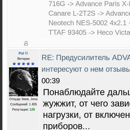
716G -> Advance Paris X-
Canare L-2T2S -> Advanc
Neotech NES-5002 4х2.1 
TTAF 93405 -> Heco Victa
Pol
RE: Предусилитель ADV
Ветеран
интересуют о нем отзыв
00:39
Понаблюдайте дальш
Откуда: Киев, Jena
жужжит, от чего зави
Сообщений: 1 455
Репутация:
129
нагрузки, от включе
приборов...