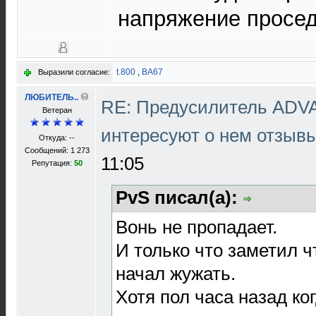
напряжение просед
t.800
,
ВА67
Выразили согласие:
ЛЮБИТЕЛЬ..
RE: Предусилитель ADV
Ветеран
интересуют о нем отзыв
Откуда: --
Сообщений: 1 273
11:05
Репутация:
50
PvS писал(а):
Вонь не пропадает.
И только что заметил 
начал жужать.
Хотя пол часа назад ко