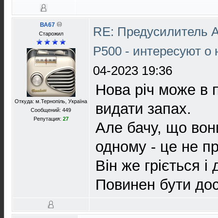
ВА67
RE: Предусилитель 
Старожил
P500 - интересуют о
04-2023 19:36
Нова річ може в 
Откуда: м.Тернопіль, Україна
видати запах.
Сообщений: 449
Репутация:
27
Але бачу, що вон
одному - це не п
Він же гріється і
Повинен бути дос