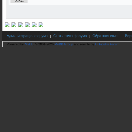
Администрация форума
Статистика форума
Обратная связь
Вер
|
|
|
Powered by
MyBB
, © 2001-2026
MyBB Group
and rewrite by
Hi Fidelity Forum