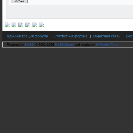
Администрация форума
Статистика форума
Обратная связь
Вер
|
|
|
Powered by
MyBB
, © 2001-2026
MyBB Group
and rewrite by
Hi Fidelity Forum