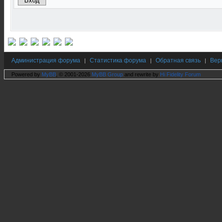
Администрация форума
Статистика форума
Обратная связь
Вер
|
|
|
Powered by
MyBB
, © 2001-2026
MyBB Group
and rewrite by
Hi Fidelity Forum