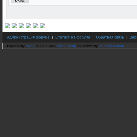
Администрация форума
Статистика форума
Обратная связь
Вер
|
|
|
Powered by
MyBB
, © 2001-2026
MyBB Group
and rewrite by
Hi Fidelity Forum