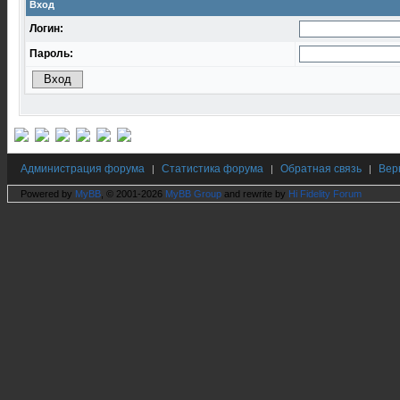
Вход
Логин:
Пароль:
Администрация форума
Статистика форума
Обратная связь
Вер
|
|
|
Powered by
MyBB
, © 2001-2026
MyBB Group
and rewrite by
Hi Fidelity Forum