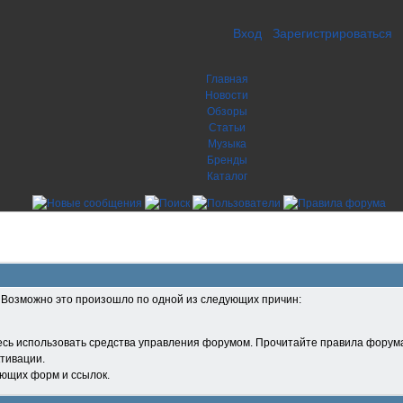
Вход
Зарегистрироваться
Главная
Новости
Обзоры
Статьи
Музыка
Бренды
Каталог
. Возможно это произошло по одной из следующих причин:
есь использовать средства управления форумом. Прочитайте правила форума
тивации.
ующих форм и ссылок.