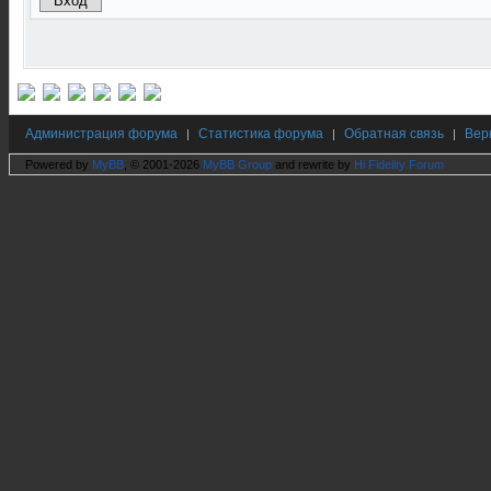
Администрация форума
Статистика форума
Обратная связь
Вер
|
|
|
Powered by
MyBB
, © 2001-2026
MyBB Group
and rewrite by
Hi Fidelity Forum