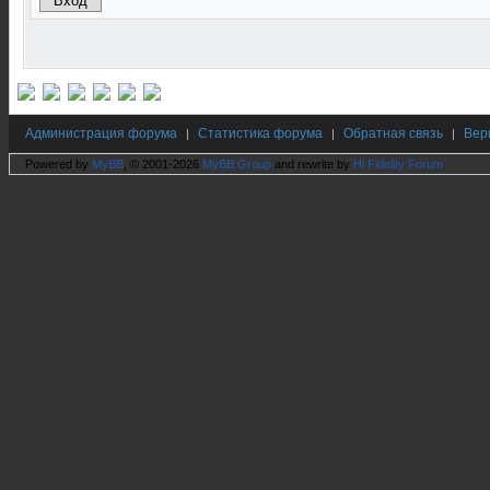
Администрация форума
Статистика форума
Обратная связь
Вер
|
|
|
Powered by
MyBB
, © 2001-2026
MyBB Group
and rewrite by
Hi Fidelity Forum