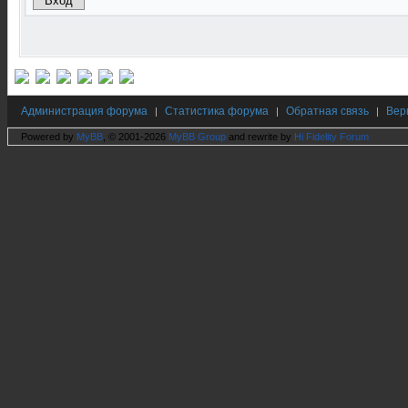
Администрация форума
Статистика форума
Обратная связь
Вер
|
|
|
Powered by
MyBB
, © 2001-2026
MyBB Group
and rewrite by
Hi Fidelity Forum