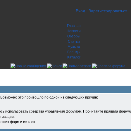
Вход
Зарегистрироваться
Главная
Новости
Обзоры
Статьи
Музыка
Бренды
Каталог
. Возможно это произошло по одной из следующих причин:
есь использовать средства управления форумом. Прочитайте правила форума
тивации.
ующих форм и ссылок.