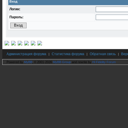
Вход
Логин:
Пароль:
Администрация форума
Статистика форума
Обратная связь
Вер
|
|
|
Powered by
MyBB
, © 2001-2026
MyBB Group
and rewrite by
Hi Fidelity Forum