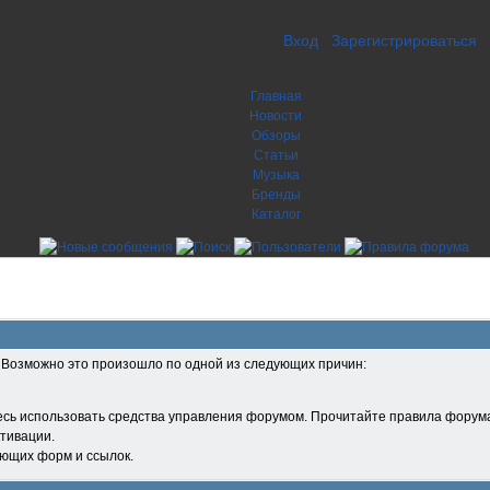
Вход
Зарегистрироваться
Главная
Новости
Обзоры
Статьи
Музыка
Бренды
Каталог
. Возможно это произошло по одной из следующих причин:
есь использовать средства управления форумом. Прочитайте правила форума
тивации.
ующих форм и ссылок.