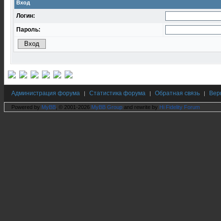
Вход
Логин:
Пароль:
Администрация форума
Статистика форума
Обратная связь
Вер
|
|
|
Powered by
MyBB
, © 2001-2026
MyBB Group
and rewrite by
Hi Fidelity Forum