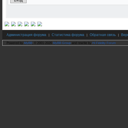
Администрация форума
Статистика форума
Обратная связь
Вер
|
|
|
Powered by
MyBB
, © 2001-2026
MyBB Group
and rewrite by
Hi Fidelity Forum