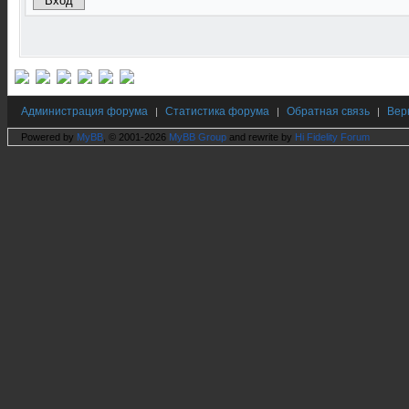
Администрация форума
Статистика форума
Обратная связь
Вер
|
|
|
Powered by
MyBB
, © 2001-2026
MyBB Group
and rewrite by
Hi Fidelity Forum