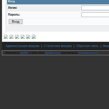
Вход
Логин:
Пароль:
Администрация форума
Статистика форума
Обратная связь
Вер
|
|
|
Powered by
MyBB
, © 2001-2026
MyBB Group
and rewrite by
Hi Fidelity Forum