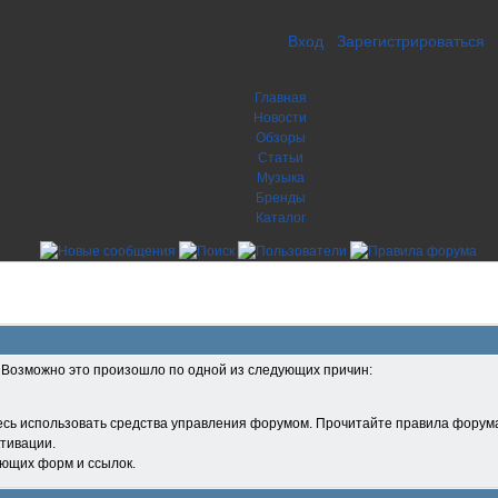
Вход
Зарегистрироваться
Главная
Новости
Обзоры
Статьи
Музыка
Бренды
Каталог
. Возможно это произошло по одной из следующих причин:
есь использовать средства управления форумом. Прочитайте правила форума
тивации.
ующих форм и ссылок.