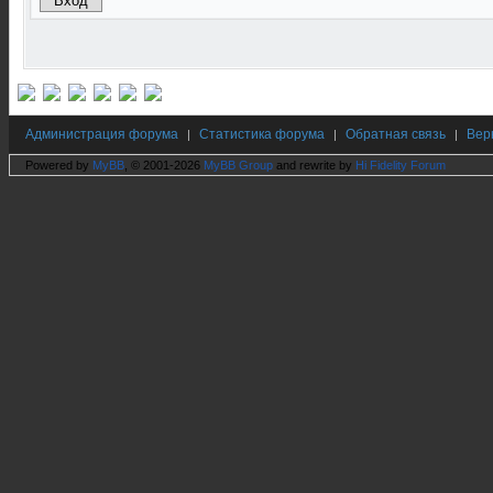
Администрация форума
Статистика форума
Обратная связь
Вер
|
|
|
Powered by
MyBB
, © 2001-2026
MyBB Group
and rewrite by
Hi Fidelity Forum