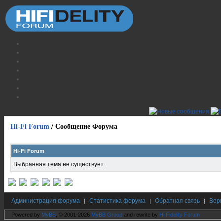
Hi-Fi Forum
/
Сообщение Форума
Hi-Fi Forum
Выбранная тема не существует.
Администрация форума
Статистика форума
Обратная связь
Вер
|
|
|
Powered by
MyBB
, © 2001-2026
MyBB Group
and rewrite by
Hi Fidelity Forum