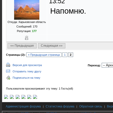
13:52
Напомню.
Откуда: Харьковская область
Сообщений: 170
Репутация:
177
«« Предыдущая
Следующая »»
Страницы (2):
« Предыдущая страница
1
2
Версия для просмотра
Переход:
Отправить тему другу
Подписаться на тему
Пользователи просматривают эту тему: 1 Гость(ей)
Администрация форума
Статистика форума
Обратная связь
Вер
|
|
|