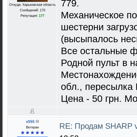
779.
Откуда: Харьковская область
Сообщений: 170
Механическое п
Репутация:
177
шестерни загруз
(высыпалось неск
Все остальные ф
Родной пульт в н
Местонахождение
обл., пересылка
Цена - 50 грн. Мо
s555
RE: Продам SHARP 
Ветеран