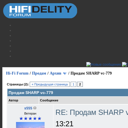
Hi-Fi Forum
/
Продам
/
Архив
/
Продам SHARP vc-779
Страницы (2):
« Предыдущая страница
1
2
Продам SHARP vc-779
Автор
Сообщение
s555
RE: Продам SHARP 
Ветеран
13:21