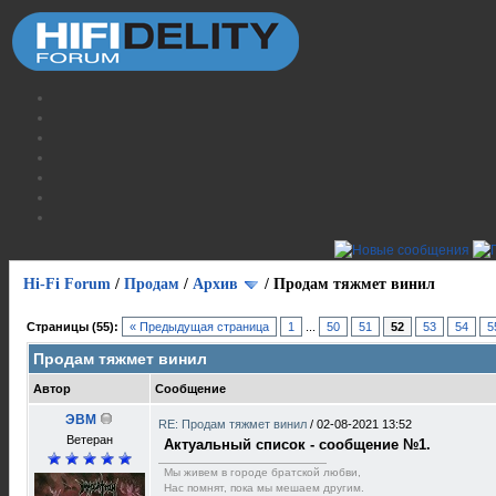
Hi-Fi Forum
/
Продам
/
Архив
/
Продам тяжмет винил
Страницы (55):
« Предыдущая страница
1
...
50
51
52
53
54
5
Продам тяжмет винил
Автор
Сообщение
ЭВМ
RE: Продам тяжмет винил
/
02-08-2021 13:52
Ветеран
Актуальный список - сообщение №1.
Мы живем в городе братской любви,
Нас помнят, пока мы мешаем другим.