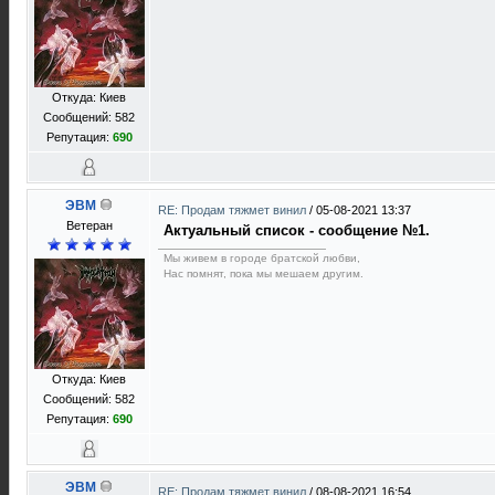
Откуда: Киев
Сообщений: 582
Репутация:
690
ЭВМ
RE: Продам тяжмет винил
/
05-08-2021 13:37
Ветеран
Актуальный список - сообщение №1.
Мы живем в городе братской любви,
Нас помнят, пока мы мешаем другим.
Откуда: Киев
Сообщений: 582
Репутация:
690
ЭВМ
RE: Продам тяжмет винил
/
08-08-2021 16:54