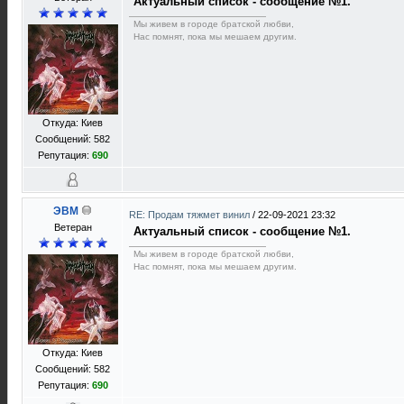
Актуальный список - сообщение №1.
Мы живем в городе братской любви,
Нас помнят, пока мы мешаем другим.
Откуда: Киев
Сообщений: 582
Репутация:
690
ЭВМ
RE: Продам тяжмет винил
/
22-09-2021 23:32
Ветеран
Актуальный список - сообщение №1.
Мы живем в городе братской любви,
Нас помнят, пока мы мешаем другим.
Откуда: Киев
Сообщений: 582
Репутация:
690