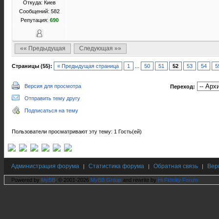
Откуда: Киев
Сообщений: 582
Репутация:
690
«« Предыдущая
Следующая »»
Страницы (55):
« Предыдущая страница
1
...
50
51
52
53
54
5
Версия для просмотра
Переход:
Отправить тему другу
Подписаться на тему
Пользователи просматривают эту тему: 1 Гость(ей)
Администрация форума
Статистика форума
Обратная связь
Вер
|
|
|
Powered by
MyBB
, © 2001-2026
MyBB Group
and rewrite by
Hi Fidelity Forum