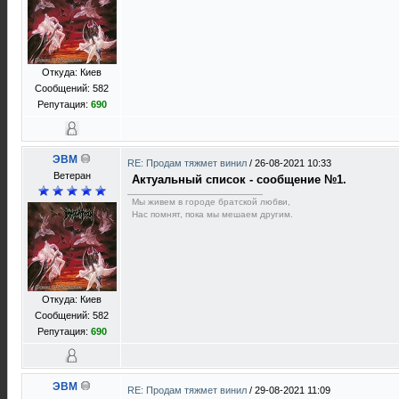
Откуда: Киев
Сообщений: 582
Репутация:
690
ЭВМ
RE: Продам тяжмет винил
/
26-08-2021 10:33
Ветеран
Актуальный список - сообщение №1.
Мы живем в городе братской любви,
Нас помнят, пока мы мешаем другим.
Откуда: Киев
Сообщений: 582
Репутация:
690
ЭВМ
RE: Продам тяжмет винил
/
29-08-2021 11:09