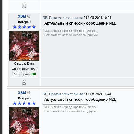
ЭВМ
RE: Продам тяжмет винил
/
14-08-2021 10:21
Ветеран
Актуальный список - сообщение №1.
Мы живем в городе братской любви,
Нас помнят, пока мы мешаем другим.
Откуда: Киев
Сообщений: 582
Репутация:
690
ЭВМ
RE: Продам тяжмет винил
/
17-08-2021 11:44
Ветеран
Актуальный список - сообщение №1.
Мы живем в городе братской любви,
Нас помнят, пока мы мешаем другим.