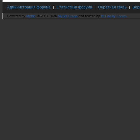
Администрация форума
Статистика форума
Обратная связь
Вер
|
|
|
Powered by
MyBB
, © 2001-2026
MyBB Group
and rewrite by
Hi Fidelity Forum