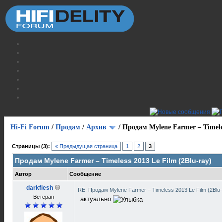
Hi-Fi Forum
/
Продам
/
Архив
/
Продам Mylene Farmer ‎– Timele
Страницы (3):
« Предыдущая страница
1
2
3
Продам Mylene Farmer ‎– Timeless 2013 Le Film (2Blu-ray)
Автор
Сообщение
darkflesh
RE: Продам Mylene Farmer ‎– Timeless 2013 Le Film (2Blu
Ветеран
актуально