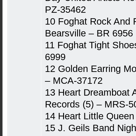
PZ-35462
10 Foghat Rock And R
Bearsville ‎– BR 6956
11 Foghat Tight Shoes
6999
12 Golden Earring M
‎– MCA-37172
13 Heart Dreamboat 
Records (5) ‎– MRS-5
14 Heart Little Queen
15 J. Geils Band Nigh