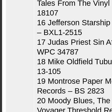
Tales From The Vinyl 
18107
16 Jefferson Starshi
‎– BXL1-2515
17 Judas Priest Sin A
WPC 34787
18 Mike Oldfield Tubul
13-105
19 Montrose Paper M
Records ‎– BS 2823
20 Moody Blues, The
Voyager Threshold Re