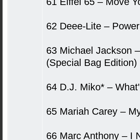
61 Eiffel 65 ‎– Move 
62 Deee-Lite ‎– Powe
63 Michael Jackson ‎
(Special Bag Edition)
64 D.J. Miko* ‎– What
65 Mariah Carey ‎– My
66 Marc Anthony ‎– I