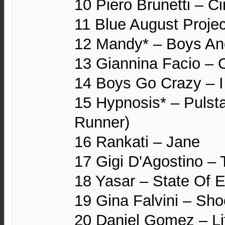
10 Piero Brunetti ‎– Ci
11 Blue August Projec
12 Mandy* ‎– Boys An
13 Giannina Facio ‎– 
14 Boys Go Crazy ‎–
15 Hypnosis* ‎– Pulsta
Runner)
16 Rankati ‎– Jane
17 Gigi D'Agostino ‎–
18 Yasar ‎– State Of
19 Gina Falvini ‎– Sho
20 Daniel Gomez ‎– Li