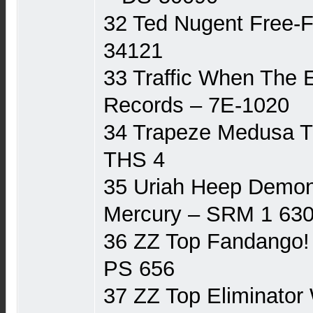
32 Ted Nugent Free-Fo
34121
33 Traffic When The 
Records ‎– 7E-1020
34 Trapeze Medusa Th
THS 4
35 Uriah Heep Demon
Mercury ‎– SRM 1 63
36 ZZ Top Fandango!
PS 656
37 ZZ Top Eliminator