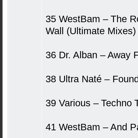
35 WestBam ‎– The Ro
Wall (Ultimate Mixes)
36 Dr. Alban ‎– Away
38 Ultra Naté ‎– Foun
39 Various ‎– Techno 
41 WestBam ‎– And P