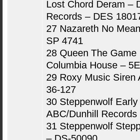
Lost Chord Deram ‎–
Records ‎– DES 1801
27 Nazareth No Mean
SP 4741
28 Queen The Game El
Columbia House ‎– 5
29 Roxy Music Siren
36-127
30 Steppenwolf Early
ABC/Dunhill Records 
31 Steppenwolf Stepp
‎– DS-50090