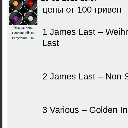
цены от 100 гривен
Откуда: Киев
1 James Last – Weih
Сообщений: 16
Репутация:
116
Last
2 James Last – Non 
3 Various ‎– Golden I