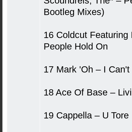
Scoundrels, The* – P
Bootleg Mixes)
16 Coldcut Featuring L
People Hold On
17 Mark 'Oh ‎– I Can'
18 Ace Of Base ‎– Liv
19 Cappella ‎– U Tore