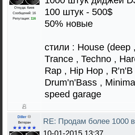
1000 штук диджей D
Откуда: Киев
100 штук - 500$
Сообщений: 16
Репутация:
116
50% новые
стили : House (deep , 
Trance , Techno , Har
Rap , Hip Hop , R'n'B 
Drum'n'Bass , Minimal 
speed garage
Diller
RE: Продам более 1000 
Ветеран
10-01-2015 13:37