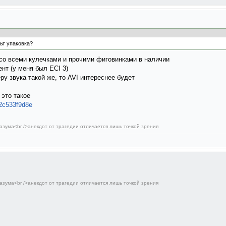
ьт упаковка?
) со всеми кулечками и прочими фиговинками в наличии
ент (у меня был ECI 3)
ру звука такой же, то AVI интереснее будет
 это такое
.2c533f9d8e
азума<br />анекдот от трагедии отличается лишь точкой зрения
азума<br />анекдот от трагедии отличается лишь точкой зрения