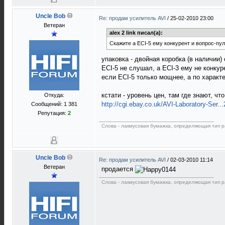
Uncle Bob
Re: продам усилитель AVI
/
25-02-2010 23:00
Ветеран
alex 2 link писал(а):
Скажите а ECI-5 ему конкурент и вопрос-пул
упаковка - двойная коробка (в наличии
ECI-5 не слушал, а ECI-3 ему не конкур
если ECI-5 только мощнее, а по характе
кстати - уровень цен, там где знают, что
Откуда:
http://cgi.ebay.co.uk/AVI-Laboratory-Ser..
Сообщений: 1 381
Репутация:
2
Слова - лакмусовая бумажка, определяющая тип р
Uncle Bob
Re: продам усилитель AVI
/
02-03-2010 11:14
Ветеран
продается
Слова - лакмусовая бумажка, определяющая тип р