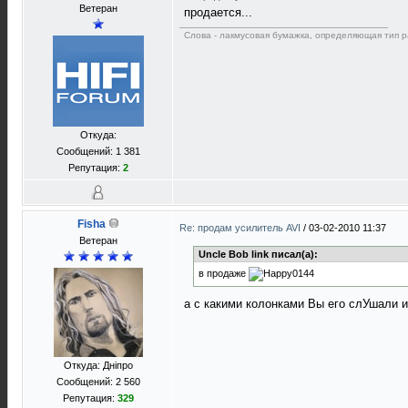
Ветеран
продается...
Слова - лакмусовая бумажка, определяющая тип р
Откуда:
Сообщений: 1 381
Репутация:
2
Fisha
Re: продам усилитель AVI
/
03-02-2010 11:37
Ветеран
Uncle Bob link писал(а):
в продаже
а с какими колонками Вы его слУшали
Откуда: Дніпро
Сообщений: 2 560
Репутация:
329