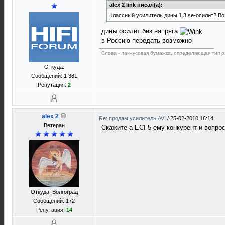
alex 2 link писал(а):
Классный усилитель дины 1.3 se-осилит? В
дины осилит без напряга
в Россию передать возможно
Слова - лакмусовая бумажка, определяющая тип р
Откуда:
Сообщений: 1 381
Репутация:
2
alex 2
Re: продам усилитель AVI
/
25-02-2010 16:14
Ветеран
Скажите а ECI-5 ему конкурент и вопро
Откуда: Волгоград
Сообщений: 172
Репутация:
14