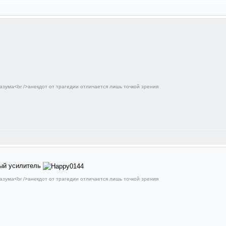
азума<br />анекдот от трагедии отличается лишь точкой зрения
ный усилитель
азума<br />анекдот от трагедии отличается лишь точкой зрения