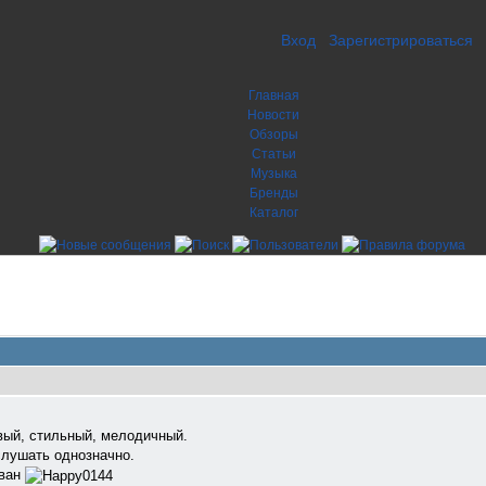
Вход
Зарегистрироваться
Главная
Новости
Обзоры
Статьи
Музыка
Бренды
Каталог
ивый, стильный, мелодичный.
слушать однозначно.
ован