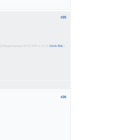
#25
(Отредактировал 08-02-2010 в 12:21
Uncle Bob
.)
#26