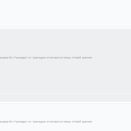
азума<br />анекдот от трагедии отличается лишь точкой зрения
азума<br />анекдот от трагедии отличается лишь точкой зрения