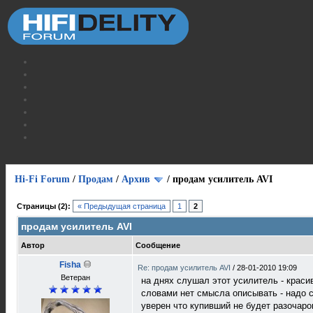
Hi-Fi Forum
/
Продам
/
Архив
/
продам усилитель AVI
Страницы (2):
« Предыдущая страница
1
2
продам усилитель AVI
Автор
Сообщение
Fisha
Re: продам усилитель AVI
/
28-01-2010 19:09
Ветеран
на днях слушал этот усилитель - крас
словами нет смысла описывать - надо 
уверен что купивший не будет разочар