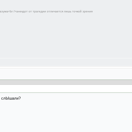
азума<br />анекдот от трагедии отличается лишь точкой зрения
 и слЫшали?