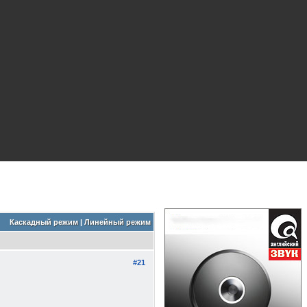
Каскадный режим
|
Линейный режим
#21