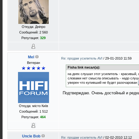
Откуда: Дніпро
Сообщений: 2 560
Репутация:
329
Mel
Re: продам усилитель AVI
/
29-01-2010 11:59
Ветеран
Fisha link писал(а):
на днях слушал этот усилитель - красивый,
словами нет смысла описывать - надо слуш
уверен что купивший не будет разочарован
Подтверждаю. Очень достойный и редки
Откуда: місто Київ
Сообщений: 1 512
Репутация:
464
Uncle Bob
Re: продам усилитель AVI
/
02-02-2010 12:12