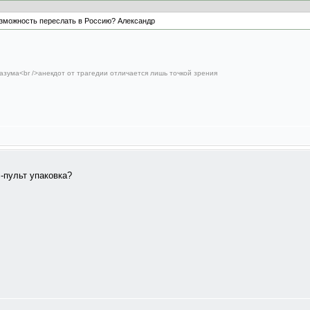
озможность переслать в Россию? Александр
азума<br />анекдот от трагедии отличается лишь точкой зрения
с-пульт упаковка?