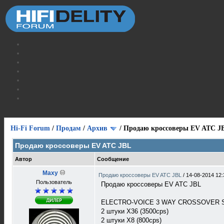
Hi-Fi Forum
/
Продам
/
Архив
/
Продаю кроссоверы EV ATC J
Продаю кроссоверы EV ATC JBL
Автор
Сообщение
Maxy
Продаю кроссоверы EV ATC JBL
/
14-08-2014 12:
Пользователь
Продаю кроссоверы EV ATC JBL
ELECTRO-VOICE 3 WAY CROSSOVER
2 штуки X36 (3500cps)
2 штуки X8 (800cps)