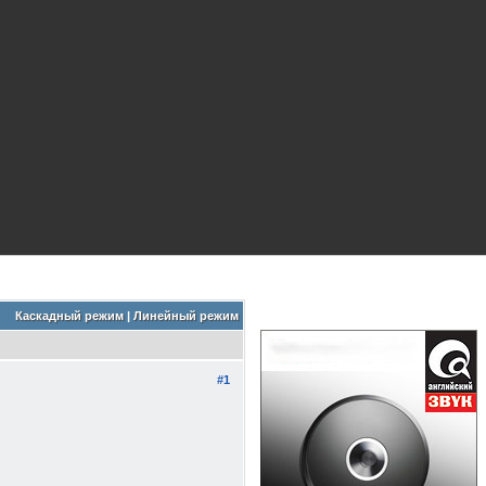
Каскадный режим
|
Линейный режим
#1