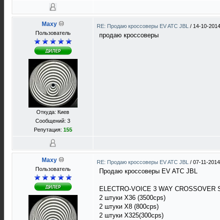
Maxy
RE: Продаю кроссоверы EV ATC JBL
/
14-10-2014
Пользователь
продаю кроссоверы
Откуда: Киев
Сообщений: 3
Репутация:
155
Maxy
RE: Продаю кроссоверы EV ATC JBL
/
07-11-2014
Пользователь
Продаю кроссоверы EV ATC JBL
ELECTRO-VOICE 3 WAY CROSSOVER
2 штуки X36 (3500cps)
2 штуки X8 (800cps)
2 штуки X325(300cps)