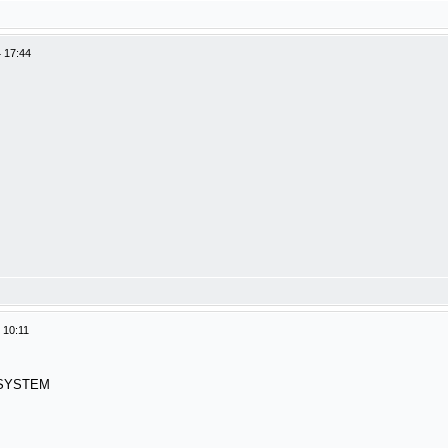
 17:44
 10:11
 SYSTEM