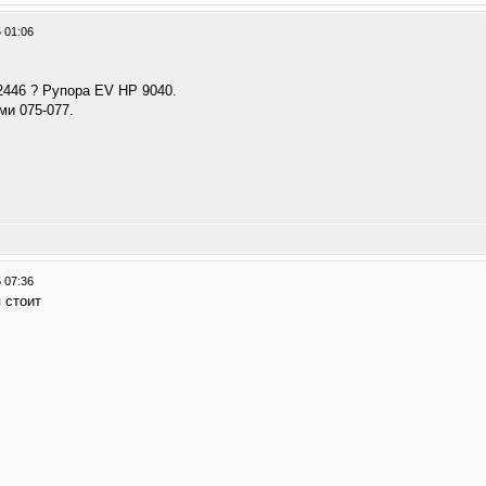
 01:06
2446 ? Рупора EV HP 9040.
и 075-077.
 07:36
 стоит