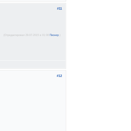
#11
(Отредактировал 29-07-2015 в 01:08
Пионер
.)
#12