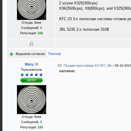
2 штуки X325(300cps)
X36(3500cps), X8(800cps), and X325(30
ATC 23 3-х полосная система готовое р
Откуда: Киев
Сообщений: 3
JBL 5235 2-х полосная 310$
Репутация:
155
Пионер
Выразили согласие:
Maxy
RE: Продаю кроссоверы EV ATC JBL
/
05-10-2014
Пользователь
напомню
Откуда: Киев
Сообщений: 3
Репутация:
155