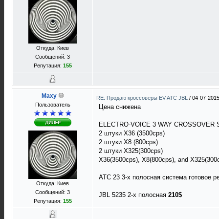
Откуда: Киев
Сообщений: 3
Репутация:
155
Maxy
RE: Продаю кроссоверы EV ATC JBL
/
04-07-2015
Пользователь
Цена снижена
ELECTRO-VOICE 3 WAY CROSSOVER
2 штуки X36 (3500cps)
2 штуки X8 (800cps)
2 штуки X325(300cps)
X36(3500cps), X8(800cps), and X325(3
ATC 23 3-х полосная система готовое 
Откуда: Киев
Сообщений: 3
JBL 5235 2-х полосная
210$
Репутация:
155