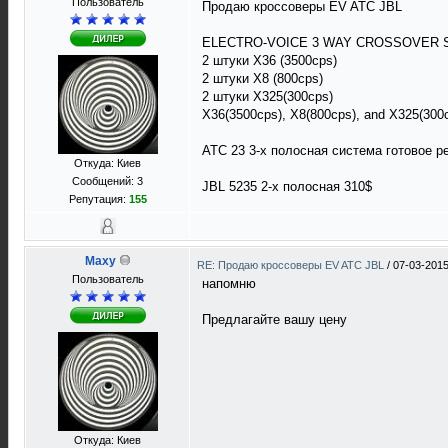
Пользователь
Продаю кроссоверы EV ATC JBL
ELECTRO-VOICE 3 WAY CROSSOVER
2 штуки X36 (3500cps)
2 штуки X8 (800cps)
2 штуки X325(300cps)
X36(3500cps), X8(800cps), and X325(30
ATC 23 3-х полосная система готовое р
Откуда: Киев
Сообщений: 3
JBL 5235 2-х полосная 310$
Репутация:
155
Maxy
RE: Продаю кроссоверы EV ATC JBL
/
07-03-2015
Пользователь
напомню
Предлагайте вашу цену
Откуда: Киев