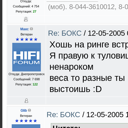
Откуда:
(моб). 8-044-3610012, 8-
Сообщений: 4 754
Репутация:
27
Макс
Re: БОКС
/
12-05-2005 
Ветеран
Хошь на ринге вст
Я правую к тулови
ненароком
Откуда: Днепропетровск
веса то разные ты
Сообщений: 7 698
Репутация:
122
выстоишь :D
Glib
Re: БОКС
/
12-05-2005 
Ветеран