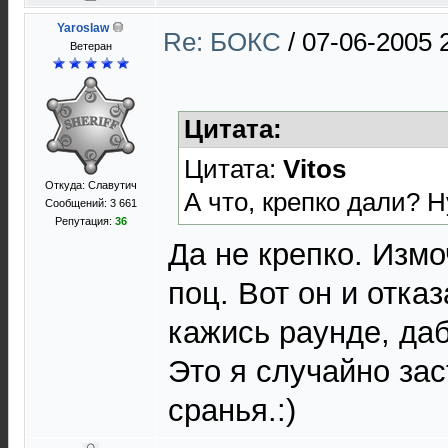
Yaroslaw
Re: БОКС
/
07-06-2005 
Ветеран
Цитата:
Цитата:
Vitos
Откуда: Славутич
А что, крепко дали? Н
Сообщений: 3 661
Репутация:
36
Да не крепко. Изм
поц. Вот он и отка
кажись раунде, даб
Это я случайно зас
сранья.:)