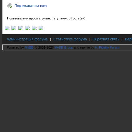
Подписаться на тему
Пользователи просматривают эту тему: 3 Гость(ей)
Администрация форума
Статистика форума
Обратная связь
Вер
|
|
|
Powered by
MyBB
, © 2001-2026
MyBB Group
and rewrite by
Hi Fidelity Forum