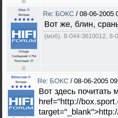
Vitos
Re: БОКС
/
08-06-2005 
Ветеран
Вот же, блин, срань
(моб). 8-044-3610012, 8-
Откуда:
Сообщений: 4 754
Репутация:
27
Вячеслав
Re: БОКС
/
08-06-2005 09
Ветеран
Вот здесь почитать 
href="http://box.spo
target="_blank">http: