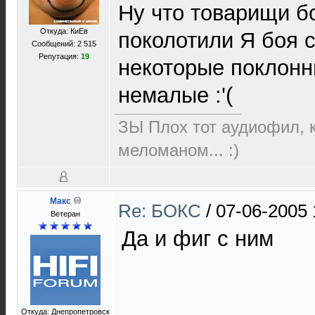
Ну что товарищи б
Откуда: КиЕв
поколотили Я боя с
Сообщений: 2 515
Репутация:
19
некоторые поклонник
немалые :'(
ЗЫ Плох тот аудиофил, к
меломаном... :)
Макс
Re: БОКС
/
07-06-2005 
Ветеран
Да и фиг с ним
Откуда: Днепропетровск