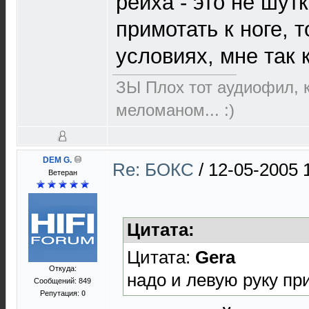
рейха - это не шут
примотать к ноге, 
условиях, мне так 
ЗЫ Плох тот аудиофил, к
меломаном... :)
DEM G.
Re: БОКС
/
12-05-2005 
Ветеран
Цитата:
Цитата:
Gera
Откуда:
надо и левую руку при
Сообщений: 849
Репутация:
0