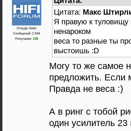
Цитата:
Цитата:
Макс Штирл
Я правую к туловищу 
Откуда: Киев
ненароком
Сообщений: 2 949
веса то разные ты пр
Репутация:
108
выстоишь :D
Могу то же самое 
предложить. Если 
Правда не веса :)
А в ринг с тобой р
один усилитель 23 к