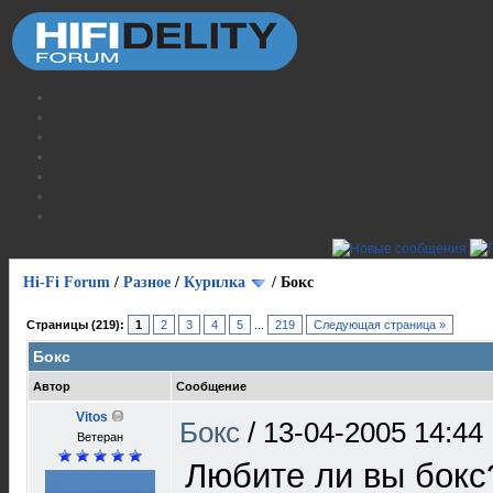
Hi-Fi Forum
/
Разное
/
Курилка
/
Бокс
Страницы (219):
1
2
3
4
5
...
219
Следующая страница »
Бокс
Автор
Сообщение
Vitos
Бокс
/
13-04-2005 14:44
Ветеран
Любите ли вы бокс