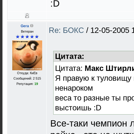
:D
Gera
Re: БОКС
/
12-05-2005 
Ветеран
Цитата:
Цитата:
Макс Штирл
Откуда: КиЕв
Я правую к туловищу 
Сообщений: 2 515
Репутация:
19
ненароком
веса то разные ты пр
выстоишь :D
Все-таки чемпион 