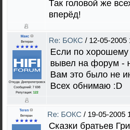
Так головой же все
вперёд!
Макс
Re: БОКС
/
12-05-2005 
Ветеран
Если по хорошему 
вывел на форум - 
Вам это было не и
Откуда: Днепропетровск
Всех обнимаю :D
Сообщений: 7 698
Репутация:
122
Teren
Re: БОКС
/
19-05-2005 
Ветеран
Сказки братьев Гри