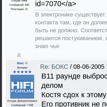
Откуда: Киев
id=7070</a>
Сообщений: 590
Репутация:
11
В электронике существует 
контакта там, где он долже
быть не должно. Соответс
решается постукиванием, а 
знаю чье
Макс
Re: БОКС
/
08-06-2005 
Ветеран
В11 раунде выброс
делом
Костя сдох к этому
Откуда: Днепропетровск
Его противник не п
Сообщений: 7 698