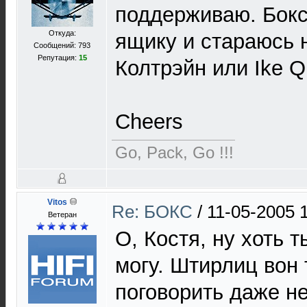
поддерживаю. Бокс
Откуда:
ящику и стараюсь н
Сообщений: 793
Репутация:
15
Колтрэйн или Ike 
Cheers
Go, Pack, Go !!!
Vitos
Re: БОКС
/
11-05-2005 
Ветеран
О, Костя, ну хоть 
могу. Штирлиц вон 
поговорить даже не