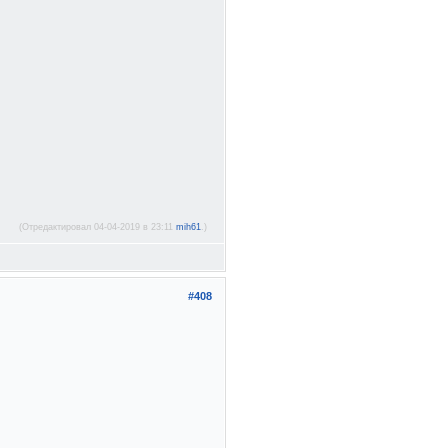
(Отредактировал 04-04-2019 в 23:11
mih61
.)
#408