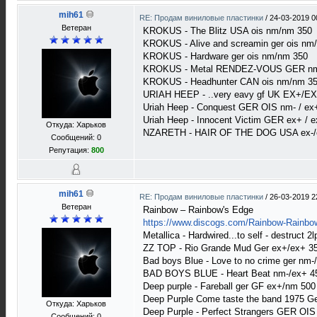
mih61
RE: Продам виниловые пластинки
/
24-03-2019 0
Ветеран
KROKUS - The Blitz USA ois nm/nm 350
KROKUS - Alive and screamin ger ois nm
KROKUS - Hardware ger ois nm/nm 350
KROKUS - Metal RENDEZ-VOUS GER nm
KROKUS - Headhunter CAN ois nm/nm 3
URIAH HEEP - ..very eavy gf UK EX+/EX
Uriah Heep - Conquest GER OIS nm- / ex
Uriah Heep - Innocent Victim GER ex+ / 
Откуда: Харьков
NZARETH - HAIR OF THE DOG USA ex-/
Сообщений: 0
Репутация:
800
mih61
RE: Продам виниловые пластинки
/
26-03-2019 2
Ветеран
Rainbow ‎– Rainbow's Edge
https://www.discogs.com/Rainbow-Rainbo
Metallica - Hardwired...to self - destruct 
ZZ TOP - Rio Grande Mud Ger ex+/ex+ 3
Bad boys Blue - Love to no crime ger nm-
BAD BOYS BLUE - Heart Beat nm-/ex+ 4
Deep purple - Fareball ger GF ex+/nm 500
Deep Purple Come taste the band 1975 
Откуда: Харьков
Deep Purple - Perfect Strangers GER OI
Сообщений: 0