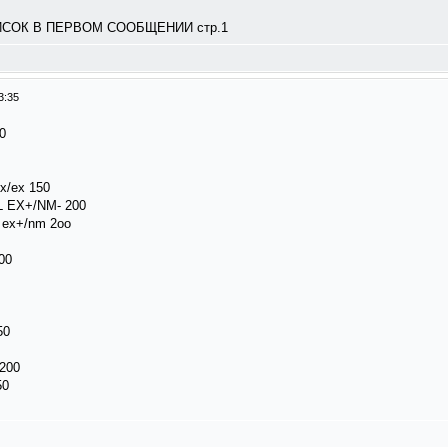
ОК В ПЕРВОМ СООБЩЕНИИ стр.1
3:35
0
ex/ex 150
OL EX+/NM- 200
a ex+/nm 2oo
00
50
 200
50