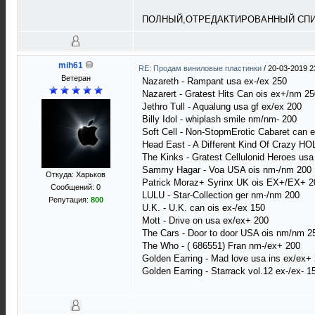
ПОЛНЫЙ,ОТРЕДАКТИРОВАННЫЙ СПИС
mih61
RE: Продам виниловые пластинки
/
20-03-2019 2
Ветеран
Nazareth - Rampant usa ex-/ex 250
Nazarert - Gratest Hits Can ois ex+/nm 25
Jethro Tull - Aqualung usa gf ex/ex 200
Billy Idol - whiplash smile nm/nm- 200
Soft Cell - Non-StopmErotic Cabaret can 
Head East - A Different Kind Of Crazy H
The Kinks - Gratest Cellulonid Heroes us
Sammy Hagar - Voa USA ois nm-/nm 200
Откуда: Харьков
Patrick Moraz+ Syrinx UK ois EX+/EX+ 2
Сообщений: 0
LULU - Star-Collection ger nm-/nm 200
Репутация:
800
U.K. - U.K. can ois ex-/ex 150
Mott - Drive on usa ex/ex+ 200
The Cars - Door to door USA ois nm/nm 2
The Who - ( 686551) Fran nm-/ex+ 200
Golden Earring - Mad love usa ins ex/ex+
Golden Earring - Starrack vol.12 ex-/ex- 1