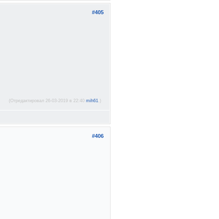
#405
(Отредактировал 26-03-2019 в 22:40
mih61
.)
#406