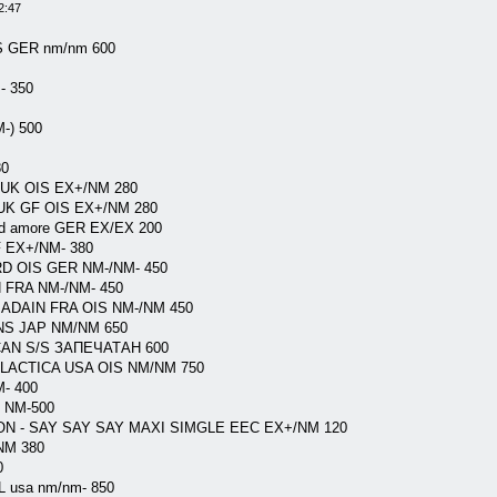
2:47
 GER nm/nm 600
- 350
M-) 500
80
UK OIS EX+/NM 280
K GF OIS EX+/NM 280
ia d amore GER EX/EX 200
 EX+/NM- 380
 OIS GER NM-/NM- 450
FRA NM-/NM- 450
DAIN FRA OIS NM-/NM 450
INS JAP NM/NM 650
AN S/S ЗАПЕЧАТАН 600
ACTICA USA OIS NM/NM 750
- 400
) NM-500
 - SAY SAY SAY MAXI SIMGLE EEC EX+/NM 120
NM 380
0
 usa nm/nm- 850