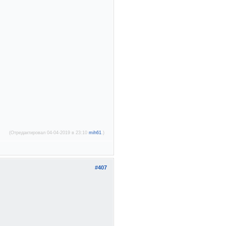
(Отредактировал 04-04-2019 в 23:10
mih61
.)
#407