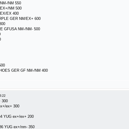
NM-/NM 550
EX+/NM 500
EX/EX 400
RPLE GER NM/EX+ 600
800
E GFUSA NM-/NM- 500
0
0
500
CHOES GER GF NM-/NM 400
3:22
 300
x+/ex+ 300
4 YUG ex+/ex+ 200
6 YUG ex+/nm- 350