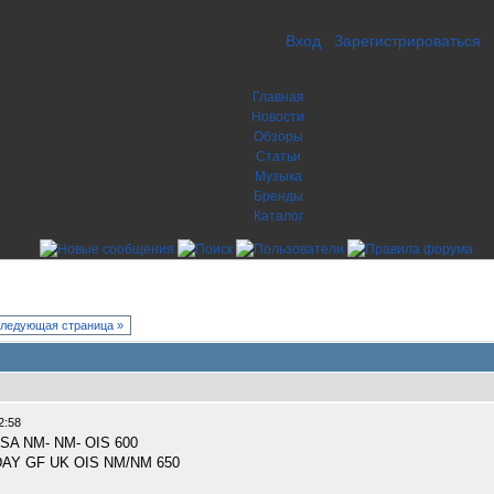
Вход
Зарегистрироваться
Главная
Новости
Обзоры
Статьи
Музыка
Бренды
Каталог
ледующая страница »
2:58
SA NM- NM- OIS 600
AY GF UK OIS NM/NM 650