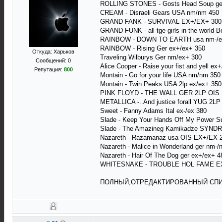
ROLLING STONES - Gosts Head Soup ger
CREAM - Disraeli Gears USA nm/nm 450
GRAND FANK - SURVIVAL EX+/EX+ 300
GRAND FUNK - all tge girls in the world B
RAINBOW - DOWN TO EARTH usa nm-/e
RAINBOW - Rising Ger ex+/ex+ 350
Откуда: Харьков
Traveling Wilburys Ger nm/ex+ 300
Сообщений: 0
Alice Cooper - Raise your fist and yell ex
Репутация:
800
Montain - Go for your life USA nm/nm 350
Montain - Twin Peaks USA 2lp ex/ex+ 350
PINK FLOYD - THE WALL GER 2LP OIS 
METALLICA -..And justice forall YUG 2L
Sweet - Fanny Adams Ital ex-/ex 380
Slade - Keep Your Hands Off My Power S
Slade - The Amazineg Kamikadze SYN
Nazareth - Razamanaz usa OIS EX+/EX 
Nazareth - Malice in Wonderland ger nm-
Nazareth - Hair Of The Dog ger ex+/ex+ 4
WHITESNAKE - TROUBLE HOL FAME EX
ПОЛНЫЙ,ОТРЕДАКТИРОВАННЫЙ СПИС