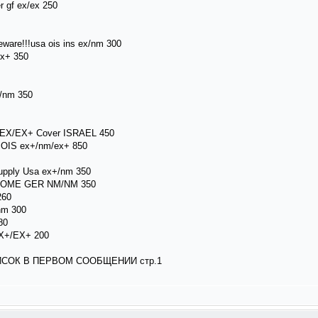
 gf ex/ex 250
eware!!!usa ois ins ex/nm 300
x+ 350
+/nm 350
EX/EX+ Cover ISRAEL 450
P OIS ex+/nm/ex+ 850
upply Usa ex+/nm 350
DROME GER NM/NM 350
260
/nm 300
80
+/EX+ 200
ОК В ПЕРВОМ СООБЩЕНИИ стр.1