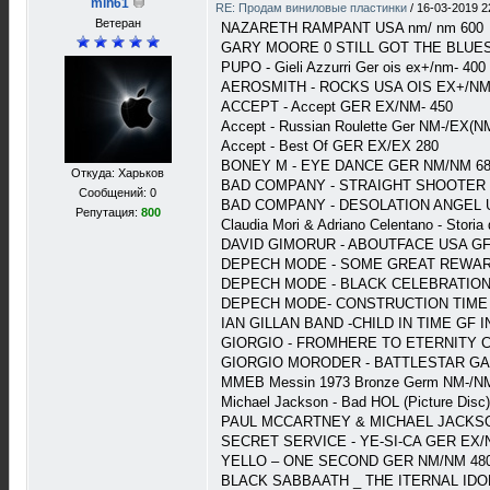
mih61
RE: Продам виниловые пластинки
/
16-03-2019 2
Ветеран
NAZARETH RAMPANT USA nm/ nm 600
GARY MOORE 0 STILL GOT THE BLUES
PUPO - Gieli Azzurri Ger ois ex+/nm- 400
AEROSMITH - ROCKS USA OIS EX+/NM
ACCEPT - Accept GER EX/NM- 450
Accept - Russian Roulette Ger NM-/EX(N
Accept - Best Of GER EX/EX 280
BONEY M - EYE DANCE GER NM/NM 6
Откуда: Харьков
BAD COMPANY - STRAIGHT SHOOTER 
Сообщений: 0
BAD COMPANY - DESOLATION ANGEL U
Репутация:
800
Сlaudia Mori & Adriano Celentano - Stor
DAVID GIMORUR - ABOUTFACE USA GF
DEPECH MODE - SOME GREAT REWARD
DEPECH MODE - BLACK CELEBRATION 
DEPECH MODE- CONSTRUCTION TIME A
IAN GILLAN BAND -CHILD IN TIME GF 
GIORGIO - FROMHERE TO ETERNITY C
GIORGIO MORODER - BATTLESTAR GAL
MMEB Messin 1973 Bronze Germ NM-/NM
Michael Jackson - Bad HOL (Picture Disc
PAUL MCCARTNEY & MICHAEL JACKSON
SECRET SERVICE - YE-SI-CA GER EX/
YELLO – ONE SECOND GER NM/NM 48
BLACK SABBAATH _ THE ITERNAL IDOL