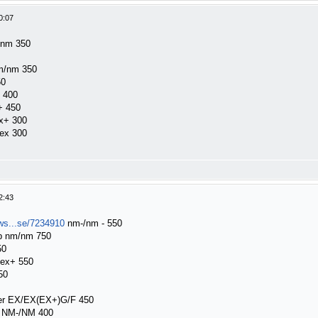
0:07
/nm 350
/nm 350
50
 400
+ 450
ex+ 300
ex 300
2:43
ws...se/7234910
nm-/nm - 550
2lp nm/nm 750
50
/ex+ 550
50
Ger EX/EX(EX+)G/F 450
S NM-/NM 400