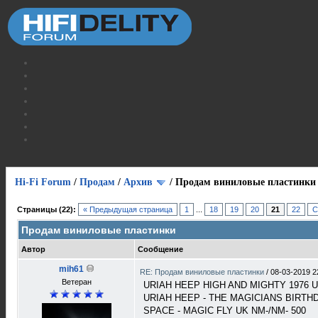
Hi-Fi Forum
/
Продам
/
Архив
/
Продам виниловые пластинки
Страницы (22):
« Предыдущая страница
1
...
18
19
20
21
22
С
Продам виниловые пластинки
Автор
Сообщение
mih61
RE: Продам виниловые пластинки
/
08-03-2019 2
Ветеран
URIAH HEEP HIGH AND MIGHTY 1976 U
URIAH HEEP - THE MAGICIANS BIRTHD
SPACE - MAGIC FLY UK NM-/NM- 500