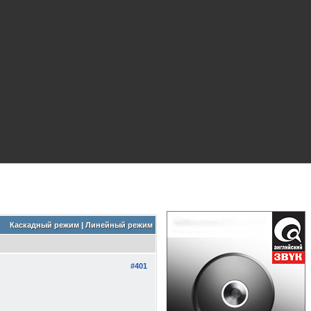
Каскадный режим
|
Линейный режим
#401