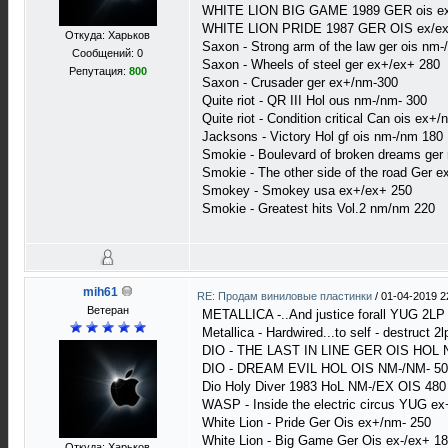
WHITE LION BIG GAME 1989 GER ois ex
WHITE LION PRIDE 1987 GER OIS ex/ex
Откуда: Харьков
Saxon - Strong arm of the law ger ois nm-
Сообщений: 0
Saxon - Wheels of steel ger ex+/ex+ 280
Репутация:
800
Saxon - Crusader ger ex+/nm-300
Quite riot - QR III Hol ous nm-/nm- 300
Quite riot - Condition critical Can ois ex+
Jacksons - Victory Hol gf ois nm-/nm 180
Smokie - Boulevard of broken dreams ger
Smokie - The other side of the road Ger 
Smokey - Smokey usa ex+/ex+ 250
Smokie - Greatest hits Vol.2 nm/nm 220
mih61
RE: Продам виниловые пластинки
/
01-04-2019 2
Ветеран
METALLICA -..And justice forall YUG 2L
Metallica - Hardwired...to self - destruct 
DIO - THE LAST IN LINE GER OIS HOL
DIO - DREAM EVIL HOL OIS NM-/NM- 50
Dio Holy Diver 1983 HoL NM-/EX OIS 480
WASP - Inside the electric circus YUG e
White Lion - Pride Ger Ois ex+/nm- 250
White Lion - Big Game Ger Ois ex-/ex+ 1
Откуда: Харьков