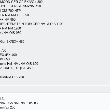
E MOON GER GF EX/VG+ 300
CHOES GER GF NM-/NM 450
 OIS 700 HTP
ER NM NM OIS 650
+ NM 950
ECHTENSTEIN 1989 GER NM M OIS 1100
 NM NM 1200
NM-/NM OIS 950
0
6 Ger EX/EX+ 480
 700
 EX-/EX 400
NM 850
mond Holl NM-/NM-OIS 600
Ger EX/EX(EX+)G/F 450
r NM/NM OIS 750
1:31
87 USA NM- NM- OIS 850
/nm/ex 250