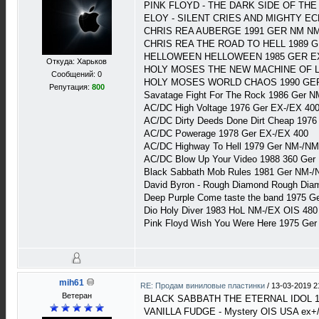
PINK FLOYD - THE DARK SIDE OF TH
ELOY - SILENT CRIES AND MIGHTY E
CHRIS REA AUBERGE 1991 GER NM NM
CHRIS REA THE ROAD TO HELL 1989 G
HELLOWEEN HELLOWEEN 1985 GER EX
Откуда: Харьков
HOLY MOSES THE NEW MACHINE OF LI
Сообщений: 0
HOLY MOSES WORLD CHAOS 1990 GER
Репутация:
800
Savatage Fight For The Rock 1986 Ger 
AC/DC High Voltage 1976 Ger EX-/EX 40
AC/DC Dirty Deeds Done Dirt Cheap 197
AC/DC Powerage 1978 Ger EX-/EX 400
AC/DC Highway To Hell 1979 Ger NM-/NM
AC/DC Blow Up Your Video 1988 360 Ger
Black Sabbath Mob Rules 1981 Ger NM-/
David Byron - Rough Diamond Rough Dia
Deep Purple Come taste the band 1975 
Dio Holy Diver 1983 HoL NM-/EX OIS 480
Pink Floyd Wish You Were Here 1975 Ge
mih61
RE: Продам виниловые пластинки
/
13-03-2019 2
Ветеран
BLACK SABBATH THE ETERNAL IDOL 19
VANILLA FUDGE - Mystery OIS USA ex+