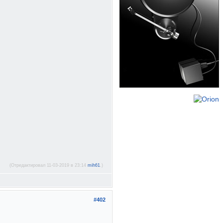
(Отредактировал 11-03-2019 в 23:14
mih61
.)
#402