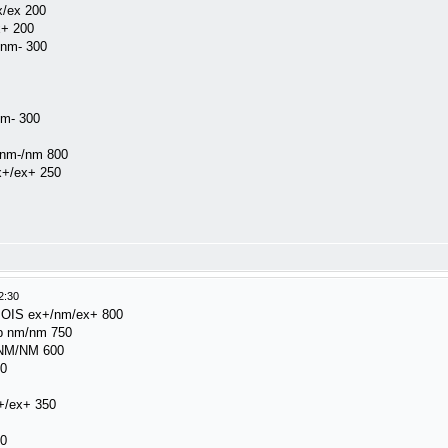
/ex 200
+ 200
/nm- 300
/nm- 300
 nm-/nm 800
ex+/ex+ 250
2:30
P OIS ex+/nm/ex+ 800
2lp nm/nm 750
 NM/NM 600
0
x+/ex+ 350
80