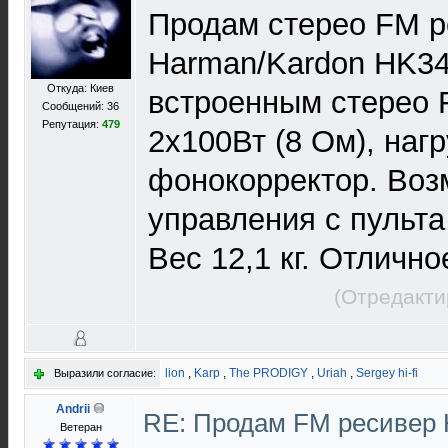
Продам стерео FM р
Harman/Kardon HK34
Откуда: Киев
встроенным стерео
Сообщений: 36
Репутация:
479
2х100Вт (8 Ом), наг
фонокорректор. Воз
управления с пульта
Вес 12,1 кг. Отлично
(Отредакти
lion
,
Karp
,
The PRODIGY
,
Uriah
,
Sergey hi-fi
Выразили согласие:
Andrii
RE: Продам FM ресивер 
Ветеран