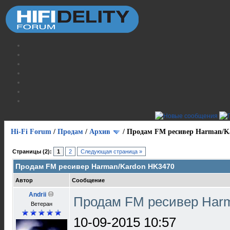
Hi-Fi Forum
/
Продам
/
Архив
/
Продам FM ресивер Harman/K
Страницы (2):
1
2
Следующая страница »
Продам FM ресивер Harman/Kardon HK3470
Автор
Сообщение
Andrii
Продам FM ресивер Har
Ветеран
10-09-2015 10:57