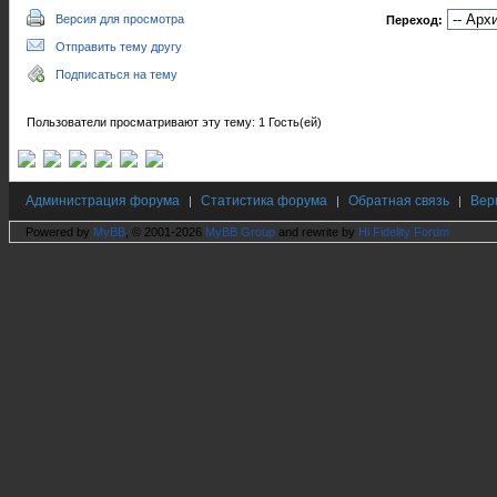
Версия для просмотра
Переход:
Отправить тему другу
Подписаться на тему
Пользователи просматривают эту тему: 1 Гость(ей)
Администрация форума
Статистика форума
Обратная связь
Вер
|
|
|
Powered by
MyBB
, © 2001-2026
MyBB Group
and rewrite by
Hi Fidelity Forum