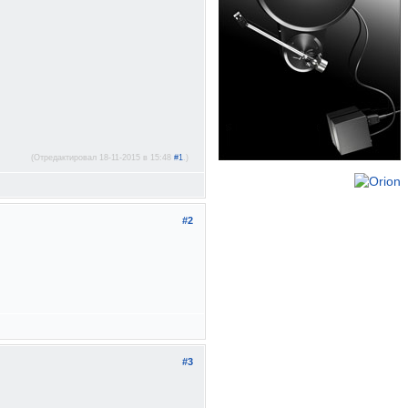
(Отредактировал 18-11-2015 в 15:48
#1
.)
#2
#3