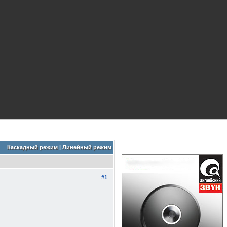
Каскадный режим
|
Линейный режим
#1