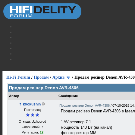
Hi-Fi Forum
/
Продам
/
Архив
/
Продам ресівер Denon AVR-430
Продам ресівер Denon AVR-4306
Автор
Сообщение
f_kyokushin
Продам ресівер Denon AVR-4306
/
07-10-2015 14
Постоялец
Продам ресівер Denon AVR-4306 в ідеал
Откуда: Uzhgorod
" AV-ресивер 7.1
Сообщений: 7
мощность 140 Вт (на канал)
Репутация:
12
фонокорректор MM