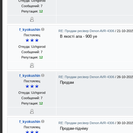
Откуда: Uzhgorod
Сообщений: 7
Репутация:
12
f_kyokushin
RE: Продам ресівер Denon AVR-4306
/
21-10-2015
Постоялец
В якості апа - 900 уе
Откуда: Uzhgorod
Сообщений: 7
Репутация:
12
f_kyokushin
RE: Продам ресівер Denon AVR-4306
/
26-10-2015
Постоялец
Продам
Откуда: Uzhgorod
Сообщений: 7
Репутация:
12
f_kyokushin
RE: Продам ресівер Denon AVR-4306
/
30-10-2015
Постоялец
Продам-підніму