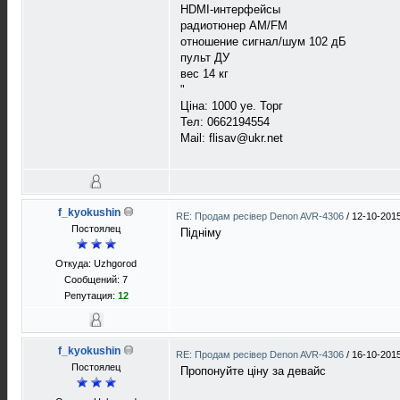
HDMI-интерфейсы
радиотюнер AM/FM
отношение сигнал/шум 102 дБ
пульт ДУ
вес 14 кг
"
Ціна: 1000 уе. Торг
Тел: 0662194554
Mail: flisav@ukr.net
f_kyokushin
RE: Продам ресівер Denon AVR-4306
/
12-10-2015
Постоялец
Підніму
Откуда: Uzhgorod
Сообщений: 7
Репутация:
12
f_kyokushin
RE: Продам ресівер Denon AVR-4306
/
16-10-2015
Постоялец
Пропонуйте ціну за девайс