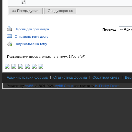
«« Предыдущая
Следующая »»
Версия для просмотра
Переход:
Отправить тему другу
Подписаться на тему
Пользователи просматривают эту тему: 1 Гость(ей)
Администрация форума
Статистика форума
Обратная связь
Вер
|
|
|
Powered by
MyBB
, © 2001-2026
MyBB Group
and rewrite by
Hi Fidelity Forum