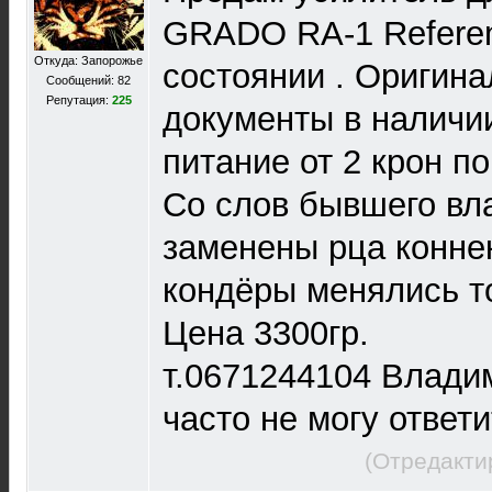
GRADO RA-1 Referen
Откуда: Запорожье
состоянии . Оригина
Сообщений: 82
Репутация:
225
документы в наличи
питание от 2 крон по
Со слов бывшего вл
заменены рца коннек
кондёры менялись т
Цена 3300гр.
т.0671244104 Влади
часто не могу ответи
(Отредакти