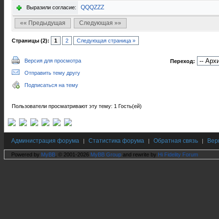
QQQZZZ
Выразили согласие:
«« Предыдущая
Следующая »»
Страницы (2):
1
2
Следующая страница »
Версия для просмотра
Переход:
Отправить тему другу
Подписаться на тему
Пользователи просматривают эту тему: 1 Гость(ей)
Администрация форума
Статистика форума
Обратная связь
Вер
|
|
|
Powered by
MyBB
, © 2001-2026
MyBB Group
and rewrite by
Hi Fidelity Forum