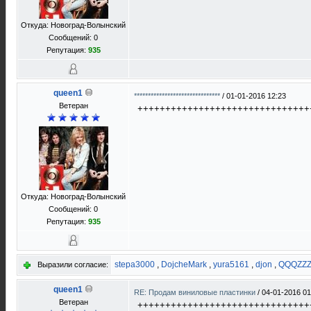
Откуда: Новоград-Волынский
Сообщений: 0
Репутация:
935
queen1
*******************************
/
01-01-2016 12:23
Ветеран
+++++++++++++++++++++++++++++++
Откуда: Новоград-Волынский
Сообщений: 0
Репутация:
935
stepa3000
,
DojcheMark
,
yura5161
,
djon
,
QQQZZ
Выразили согласие:
queen1
RE: Продам виниловые пластинки
/
04-01-2016 01
Ветеран
+++++++++++++++++++++++++++++++