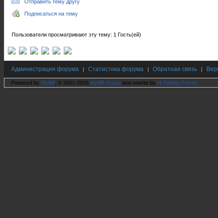
Отправить тему другу
Подписаться на тему
Пользователи просматривают эту тему: 1 Гость(ей)
Администрация форума
Статистика форума
Обратная связь
Вер
|
|
|
Powered by
MyBB
, © 2001-2026
MyBB Group
and rewrite by
Hi Fidelity Forum