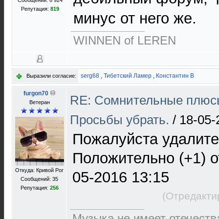
Сообщений: 6 924
Репутация:
819
минус от него же.
WINNEN of LEREN
serg68
,
Тибетский Ламер
,
Константин В
Выразили согласие:
furgon70
RE: Сомнительные плюсы
Ветеран
Просьбы убрать.
/
18-05-
Пожалуйста удалите
Положительно (+1) от
Откуда: Кривой Рог
05-2016 13:15
Сообщений: 35
Репутация:
256
(Отредакти
Музыка не имеет отечества