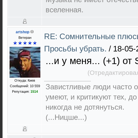
вселенная.
artshop
RE: Сомнительные плюсы
Ветеран
Просьбы убрать.
/
18-05-
...и у меня... (+1) от
(Отредактировал
Откуда: Киев
Завистливые люди часто о
Сообщений: 10 559
Репутация:
1514
умеют, и критикуют тех, д
никогда не дотянуться.
(...Ницше...)