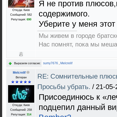
Я не против плюсов,
Откуда: Киев
содержимого.
Сообщений: 582
Репутация:
690
Уберите у меня этот
Мы живем в городе братск
Нас помнят, пока мы меша
sumy7676
,
Melcrelif
Выразили согласие:
Melcrelif
RE: Сомнительные плюсы
Ветеран
Просьбы убрать.
/
21-05-
Присоединюсь к «леч
подцепил данный ви
Откуда: Киев
Сообщений: 258
Репутация:
314