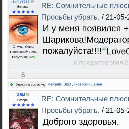
sumy7676
RE: Сомнительные плюсы
Ветеран
Просьбы убрать.
/
21-05-
И у меня появился +
Шарикова!Модерато
Откуда: Сумы
пожалуйста!!!!
Сообщений: 1 896
Репутация:
628
(Отредактировал 2
Melcrelif
,
ЭВМ
,
Тибетский Ламер
Выразили согласие:
ЭВМ
RE: Сомнительные плюсы
Ветеран
Просьбы убрать.
/
21-05-
Доброго здоровья.