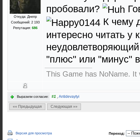
пробовали?
Гов
Откуда: Днепр
К чему 
Сообщений: 2 193
Репутация:
686
интересно читать у к
неудовлетворяющий 
"плюс" или "минус" 
This Game has NoName. It w
#1
,
Antidevaytyi
Выразили согласие:
«« Предыдущая
Следующая »»
Версия для просмотра
Переход: