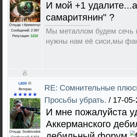
И мой +1 удалите...а
самаритянин" ?
Откуда: г.Кременчуг
Мы металлом будем сечь п
Сообщений: 2 097
Репутация:
1210
нужны нам её сиси,мы фа
t.800
RE: Сомнительные плюсы
Ветеран
Просьбы убрать.
/
17-05-
И мне пожалуйста у
Аккерманского деби
Откуда: Svetlovodsk
дебильный форум,