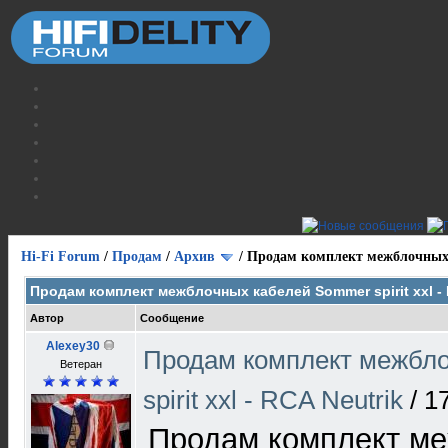
Hi-Fi Forum
/
Продам
/
Архив
/
Продам комплект межблочных к
Продам комплект межблочных кабелей Sommer spirit xxl - 
Автор
Сообщение
Alexey30
Продам комплект межбл
Ветеран
spirit xxl - RCA Neutrik
/
1
Продам комплект м