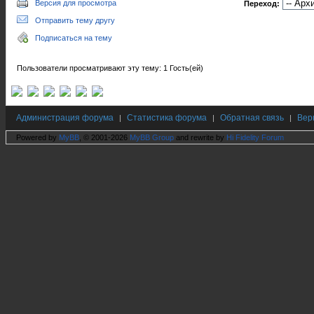
Версия для просмотра
Переход:
Отправить тему другу
Подписаться на тему
Пользователи просматривают эту тему: 1 Гость(ей)
Администрация форума
Статистика форума
Обратная связь
Вер
|
|
|
Powered by
MyBB
, © 2001-2026
MyBB Group
and rewrite by
Hi Fidelity Forum