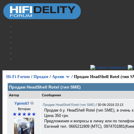
Hi-Fi Forum
/
Продам
/
Архив
/
Продам HeadShell Rotel (тип 
Продам HeadShell Rotel (тип SME)
Автор
Сообщение
Ygens67
Продам HeadShell Rotel (тип SME)
/
30-06-2016 23:13
Ветеран
Продам б.у. HeadShell Rotel (тип SME), в очень
Цена 350 грн.
Предложения и вопросы в личку или по телефо
Евгений тел. 0665211909 (МТС), 0974701881(Кие