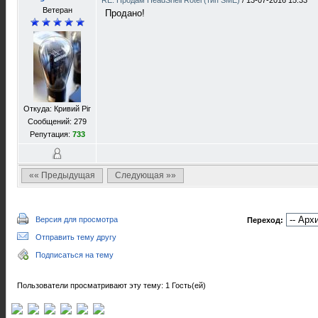
RE: Продам HeadShell Rotel (тип SME)
/
13-07-2016 15:33
Ветеран
Продано!
Откуда: Кривий Ріг
Сообщений: 279
Репутация:
733
«« Предыдущая
Следующая »»
Версия для просмотра
Переход:
Отправить тему другу
Подписаться на тему
Пользователи просматривают эту тему: 1 Гость(ей)