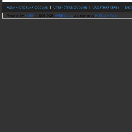
Администрация форума
Статистика форума
Обратная связь
Вер
|
|
|
Powered by
MyBB
, © 2001-2026
MyBB Group
and rewrite by
Hi Fidelity Forum