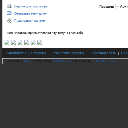
Версия для просмотра
Переход:
Отправить тему другу
Подписаться на тему
Пользователи просматривают эту тему: 1 Гость(ей)
Администрация форума
Статистика форума
Обратная связь
Вер
|
|
|
Powered by
MyBB
, © 2001-2026
MyBB Group
and rewrite by
Hi Fidelity Forum