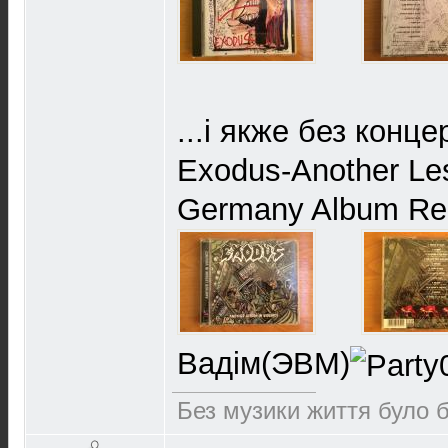
...і якже без конц
Exodus-Another Les
Germany Album Re
Вадім(ЭВМ)
Без музики життя було 