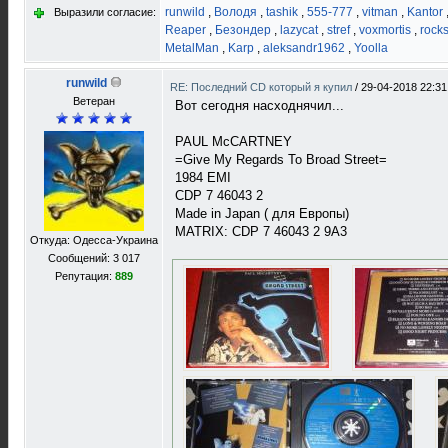
runwild
,
Володя
,
tashik
,
555-777
,
vitman
,
Kantor
Выразили согласие:
Reaper
,
Безондер
,
lazycat
,
stref
,
voxmortis
,
rock
MetalMan
,
Karp
,
aleksandr1962
,
Yoolla
runwild
RE: Последний CD который я купил
/
29-04-2018 22:31
Ветеран
Вот сегодня насходнячил...
PAUL McCARTNEY
=Give My Regards To Broad Street=
1984 EMI
CDP 7 46043 2
Made in Japan ( для Европы)
MATRIX: CDP 7 46043 2 9A3
Откуда: Одесса-Украина
Сообщений: 3 017
Репутация:
889