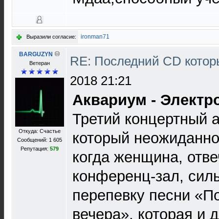
ironman71
Выразили согласие:
BARGUZYN
RE: Последний CD котор
Ветеран
2018 21:21
Аквариум - Электр
Третий концертный 
Откуда: Счастье
который неожиданно
Сообщений: 1 605
Репутация:
579
когда женщина, отв
конференц-зал, сил
перепевку песни «П
вечера», которая и д