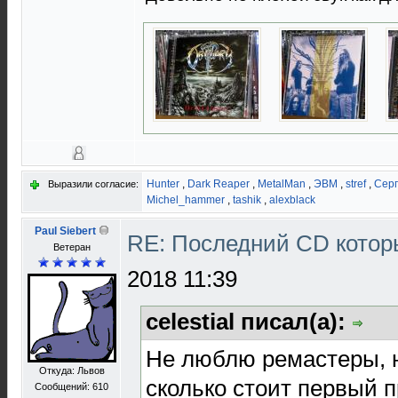
Hunter
,
Dark Reaper
,
MetalMan
,
ЭВМ
,
stref
,
Серг
Выразили согласие:
Michel_hammer
,
tashik
,
alexblack
Paul Siebert
RE: Последний CD котор
Ветеран
2018 11:39
celestial писал(а):
Не люблю ремастеры, 
Откуда: Львов
сколько стоит первый п
Сообщений: 610