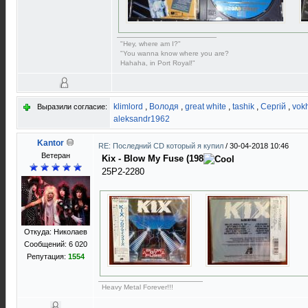
"Hey, where am I?"
"You wanna know where you are?
Hahaha, in Port Royal!"
klimlord
,
Володя
,
great white
,
tashik
,
Сергій
,
vokh
Выразили согласие:
aleksandr1962
Kantor
RE: Последний CD который я купил
/
30-04-2018 10:46
Ветеран
Kix - Blow My Fuse (198
25P2-2280
Откуда: Николаев
Сообщений: 6 020
Репутация:
1554
Heavy Metal Forever!!!