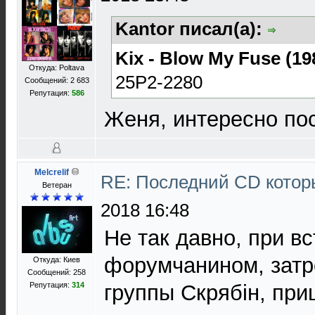
Kantor писал(а):
Kix - Blow My Fuse (19
Откуда: Poltava
25P2-2280
Сообщений: 2 683
Репутация:
586
Женя, интересно пос
Melcrelif
RE: Последний CD котор
Ветеран
2018 16:48
Не так давно, при в
форумчанином, затр
Откуда: Киев
Сообщений: 258
Репутация:
314
группы Скрябін, при