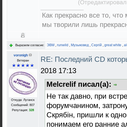
(Отредактировал
Как прекрасно все то, что
мы творили лишь прекрасно
ЭВМ
,
runwild
,
Музыковед
,
Сергій
,
great white
,
a
Выразили согласие:
voronigh
RE: Последний CD котор
Ветеран
2018 17:13
Melcrelif писал(а):
Не так давно, при встр
Откуда: Луганск
форумчанином, затрону
Сообщений: 807
Репутация:
328
Скрябін, пришли к одн
понимаем его ранние 