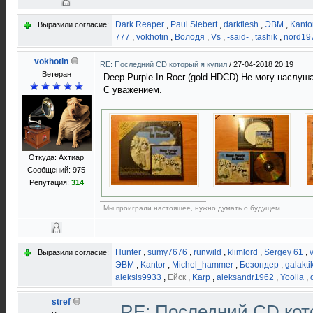
Dark Reaper
,
Paul Siebert
,
darkflesh
,
ЭВМ
,
Kanto
Выразили согласие:
777
,
vokhotin
,
Володя
,
Vs
,
-said-
,
tashik
,
nord19
vokhotin
RE: Последний CD который я купил
/
27-04-2018 20:19
Ветеран
Deep Purple In Rocr (gold HDCD) Не могу наслуша
С уважением.
Откуда: Ахтиар
Сообщений: 975
Репутация:
314
Мы проиграли настоящее, нужно думать о будущем
Hunter
,
sumy7676
,
runwild
,
klimlord
,
Sergey 61
,
Выразили согласие:
ЭВМ
,
Kantor
,
Michel_hammer
,
Безондер
,
galakti
aleksis9933
,
Ейск
,
Karp
,
aleksandr1962
,
Yoolla
,
stref
RE: Последний CD кот