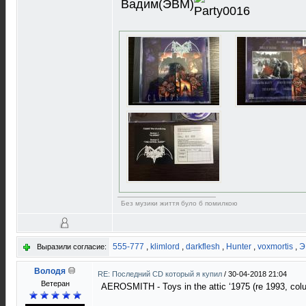
Вадим(ЭВМ)
Без музики життя було б помилкою
555-777
,
klimlord
,
darkflesh
,
Hunter
,
voxmortis
,
Э
Выразили согласие:
Володя
RE: Последний CD который я купил
/
30-04-2018 21:04
Ветеран
AEROSMITH - Toys in the attic ‘1975 (re 1993, co