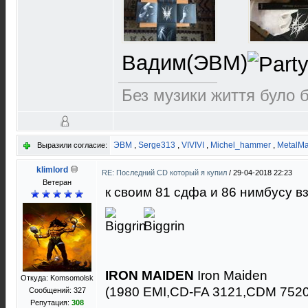
Вадим(ЭВМ)
Без музики життя було 
ЭВМ
,
Serge313
,
VIVIVI
,
Michel_hammer
,
MetalM
Выразили согласие:
klimlord
RE: Последний CD который я купил
/
29-04-2018 22:23
Ветеран
к своим 81 сдфа и 86 нимбусу в
IRON MAIDEN
Iron Maiden
Откуда: Komsomolsk
(1980 EMI,CD-FA 3121,CDM 7520
Сообщений: 327
Репутация:
308