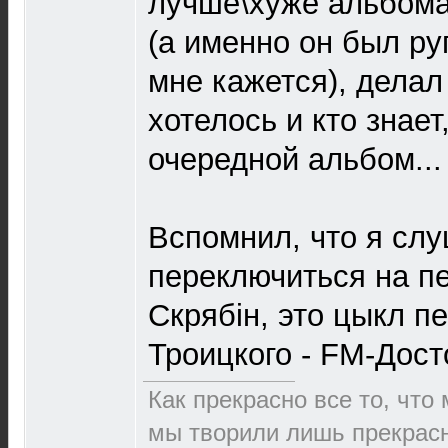
лучше\хуже альбома
(а именно он был ру
мне кажется), делал 
хотелось и кто знает
очередной альбом...
Вспомнил, что я слу
переключиться на п
Скрябін, это цыкл п
Троицкого - FM-Дост
Как прекрасно все то, что
мы творили лишь прекрасно