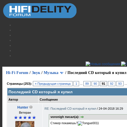
Hi-Fi Forum
/
Звук
/
Музыка
/
Последний CD который я купил
Страницы (253):
« Предыдущая страница
1
...
89
90
91
92
93
..
Последний CD который я купил
Автор
Сообщение
Hunter
RE: Последний CD который я купил
/
24-04-2018 16:29
Ветеран
voronigh писал(а):
Стикер покажешь?