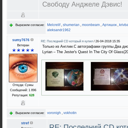
Свободу Анджеле Дэвис!
Melcrelif
,
shumerian
,
moonbeam
,
Артишок
,
krivb
Выразили согласие:
aleksandr1962
sumy7676
RE: Последний CD который я купил
/
26-04-2018 15:35
Ветеран
Только из Англии.С автографами группы.Два диска
Lyrian ‎– The Jester's Quest In The City Of Glass(2
Откуда: Сумы
Сообщений: 1 896
Репутация:
628
voronigh
,
vokhotin
Выразили согласие:
stref
RE: Последний CD кот