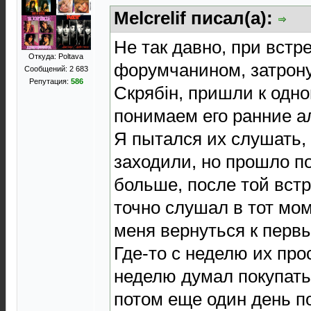
Melcrelif писал(а):
Не так давно, при встр
Откуда: Poltava
форумчанином, затрону
Сообщений: 2 683
Репутация:
586
Скрябін, пришли к одн
понимаем его ранние 
Я пытался их слушать,
заходили, но прошло по
больше, после той встр
точно слушал в тот мом
меня вернуться к перв
Где-то с неделю их пр
неделю думал покупать 
потом еще один день по