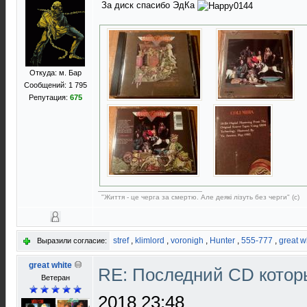
За диск спасибо ЭдКа
Откуда: м. Бар
Сообщений: 1 795
Репутация:
675
"Життя - це черга за смертю. Але деякі лізуть без черги" (с)
stref
,
klimlord
,
voronigh
,
Hunter
,
555-777
,
great w
Выразили согласие:
great white
RE: Последний CD котор
Ветеран
2018 23:48