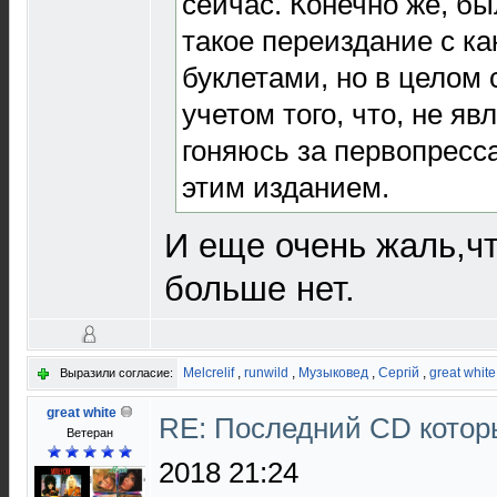
сейчас. Конечно же, б
такое переиздание с к
буклетами, но в целом 
учетом того, что, не я
гоняюсь за первопресс
этим изданием.
И еще очень жаль,чт
больше нет.
Melcrelif
,
runwild
,
Музыковед
,
Сергій
,
great white
Выразили согласие:
great white
RE: Последний CD котор
Ветеран
2018 21:24