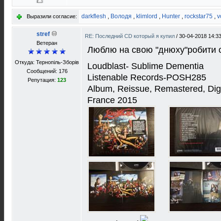
darkflesh
,
Володя
,
klimlord
,
Hunter
,
rockstar75
,
v
Выразили согласие:
stref
RE: Последний CD который я купил
/
30-04-2018 14:3
Ветеран
Люблю на свою "днюху"робити с
Откуда: Тернопіль-Зборів
Loudblast- Sublime Dementia
Сообщений: 176
Listenable Records-POSH285
Репутация:
123
Album, Reissue, Remastered, Dig
France 2015