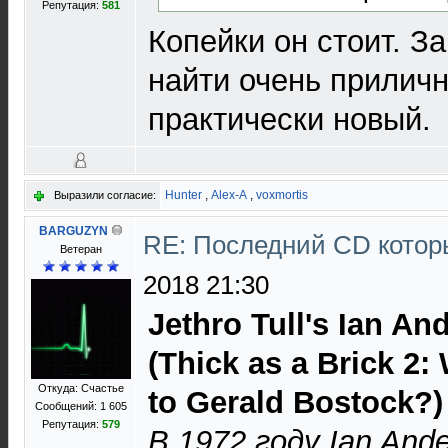
Репутация:
581
Копейки он стоит. З
найти очень прилич
практически новый.
Hunter
,
Alex-A
,
voxmortis
Выразили согласие:
BARGUZYN
RE: Последний CD котор
Ветеран
2018 21:30
Jethro Tull's Ian An
(Thick as a Brick 2
Откуда: Счастье
to Gerald Bostock?)
Сообщений: 1 605
Репутация:
579
В 1972 году Ian And