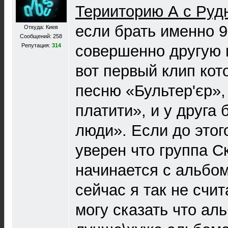
Терииторию А с Руд
если брать именно 97
Откуда: Киев
Сообщений: 258
Репутация:
314
совершенно другую 
вот первый клип кот
песню «Бультер'єр»
платити», и у друга
люди». Если до этог
уверен что группа Ск
начинается с альбом
сейчас я так не счит
могу сказать что ал