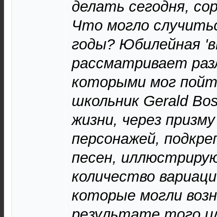
делать сегодня, со
Что могло случитьс
годы? Юбилейная 'в
рассматривает раз
которыми мог пойт
школьник Gerald Bo
жизни, через призму
персонажей, подкре
песен, иллюстриру
количество вариаци
которые могли возн
результате того ил