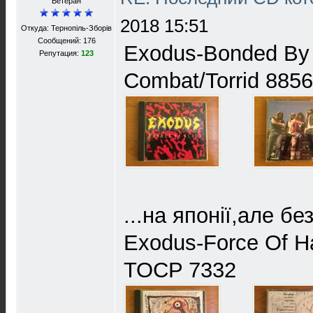
Ветеран
2018 15:51
Откуда: Тернопіль-Зборів
Сообщений: 176
Exodus-Bonded By
Репутация:
123
Combat/Torrid 885
...на японії,але без
Exodus-Force Of H
TOCP 7332