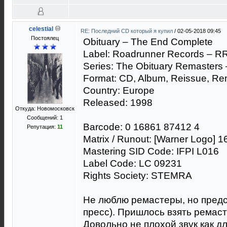
celestial
RE: Последний CD который я купил
/
02-05-2018 09:45
Постоялец
Obituary ‎– The End Complete
Label: Roadrunner Records ‎– R
Series: The Obituary Remasters 
Format: CD, Album, Reissue, R
Country: Europe
Released: 1998
Откуда: Новомосковск
Сообщений: 1
Barcode: 0 16861 87412 4
Репутация:
11
Matrix / Runout: [Warner Logo]
Mastering SID Code: IFPI L016
Label Code: LC 09231
Rights Society: STEMRA
Не люблю ремастеры, но предс
пресс). Пришлось взять ремас
Довольно не плохой звук как д