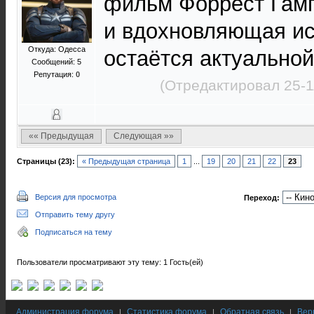
фильм Форрест Гамп
и вдохновляющая ис
Откуда: Одесса
остаётся актуальной
Сообщений: 5
Репутация:
0
(Отредактировал 25-1
«« Предыдущая
Следующая »»
Страницы (23):
« Предыдущая страница
1
...
19
20
21
22
23
Версия для просмотра
Переход:
Отправить тему другу
Подписаться на тему
Пользователи просматривают эту тему: 1 Гость(ей)
Администрация форума
Статистика форума
Обратная связь
Вер
|
|
|