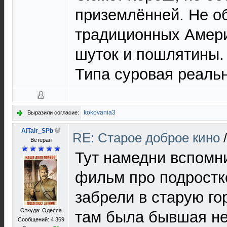
приземлённей. Не о
традиционных Амери
шуток и пошлятины.
Типа суровая реальн
kokovania3
Выразили согласие:
AlTair_SPb
RE: Старое доброе кино
Ветеран
Тут намедни вспомн
фильм про подростк
забрели в старую го
Откуда: Одесса
там была бывшая н
Сообщений: 4 369