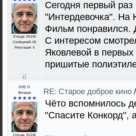
Сегодня первый раз
"Интердевочка". На 
Фильм понравился. 
Откуда: SV140
С интересом смотре
Сообщений: 65
Репутация:
5
Яковлевой в первых
пришитые полиэтиле
VVE
RE: Старое доброе кино
Ветеран
Чёто вспомнилось д
"Спасите Конкорд", 
Откуда: SV140