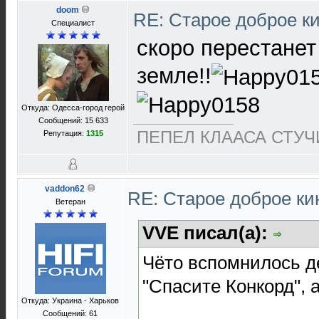
doom
RE: Старое доброе к
Специалист
скоро перестанет 
земле!!
Откуда: Одесса-город герой
Сообщений: 15 633
ПЕПЕЛ КЛААСА СТУЧИ
Репутация:
1315
vaddon62
RE: Старое доброе к
Ветеран
VVE писал(а):
Чёто вспомнилось д
"Спасите Конкорд", 
Откуда: Украина - Харьков
Сообщений: 61