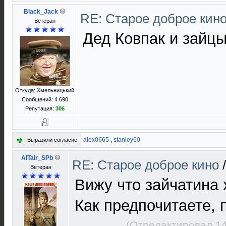
Black_Jack
RE: Старое доброе кин
Ветеран
Дед Ковпак и зайц
Откуда: Хмельницький
Сообщений: 4 690
Репутация:
306
alex0665
,
stanley60
Выразили согласие:
AlTair_SPb
RE: Старое доброе кино
Ветеран
Вижу что зайчатина
Как предпочитаете, 
(Отредактировал 14