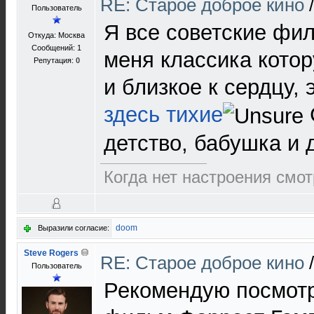
RE: Старое доброе кино
Пользователь
Я все советские фи
Откуда: Москва
Сообщений: 1
меня классика кото
Репутация:
0
и близкое к сердцу, 
здесь тихие
детство, бабушка и
Когда нет настроения смо
doom
Выразили согласие:
Steve Rogers
RE: Старое доброе кино
Пользователь
Рекомендую посмотр