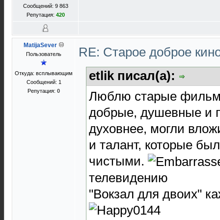
Сообщений: 9 863
Репутация:
420
MatijaSever
RE: Старое доброе кин
Пользователь
etlik писал(а):
Откуда: всплывающим
Сообщений: 1
Репутация:
0
Люблю старые фильмы
добрые, душевные и 
духовнее, могли влож
и талант, которые был
чистыми.
телевидению
"Вокзал для двоих" к