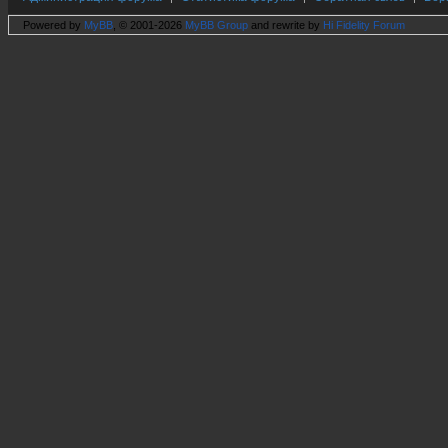
Powered by
MyBB
, © 2001-2026
MyBB Group
and rewrite by
Hi Fidelity Forum