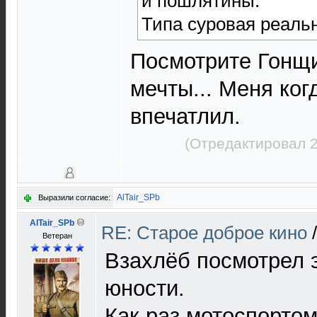
и пошлятины.
Типа суровая реальн
Посмотрите Гонщ
мечты... Меня ког
впечатлил.
(Отредактировал 2
AlTair_SPb
Выразили согласие:
AlTair_SPb
RE: Старое доброе кино
Ветеран
Взахлёб посмотрел 
юности.
Как раз мотоспорто