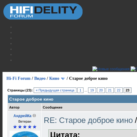
Hi-Fi Forum
/
Видео
/
Кино
/
Старое доброе кино
Страницы (23):
« Предыдущая страница
1
...
19
20
21
22
23
Старое доброе кино
Автор
Сообщение
АндрейКа
RE: Старое доброе кино
Ветеран
Цитата: