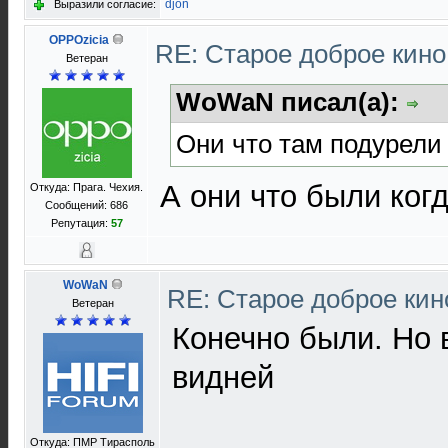
djon
Выразили согласие:
OPPOzicia
RE: Старое доброе кин
Ветеран
WoWaN писал(а):
Они что там подурели 
А они что были ког
Откуда: Прага. Чехия.
Сообщений: 686
Репутация:
57
WoWaN
RE: Старое доброе ки
Ветеран
Конечно были. Но 
видней
Откуда: ПМР Тирасполь