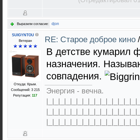
(Отредактировал 01
djon
Выразили согласие:
SUIGYNTOU
RE: Старое доброе кино
Ветеран
В детстве кумарил ф
назначения. Называю
совпадения.
Откуда: Крым.
Энергия - вечна.
Сообщений: 3 215
Репутация:
117
|_|_|_|_|_|_|_|_|_|_|_|_|_|_|_|
|_|_|_|_|_|_|_|_|_|_|_|_|_|_|_|
|_|_|_|_|_|_|_|_|_|_|_|_|_|_|_|