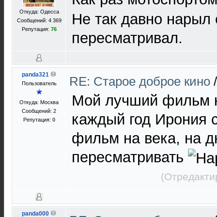
Откуда: Одесса
Не так давно нарыл 
Сообщений: 4 369
Репутация:
76
пересматривал.
panda321
RE: Старое доброе кино
Пользователь
Мой лучший фильм 
Откуда: Москва
Сообщений: 2
каждый год Ирония 
Репутация:
0
фильм на века, на д
пересматривать
(Отредакти
panda000