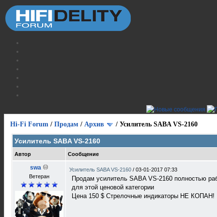
Hi-Fi Forum
/
Продам
/
Архив
/
Усилитель SABA VS-2160
Усилитель SABA VS-2160
Автор
Сообщение
swa
Усилитель SABA VS-2160
/
03-01-2017 07:33
Ветеран
Продам усилитель SABA VS-2160 полностью раб
для этой ценовой категории
Цена 150 $ Стрелочные индикаторы НЕ КОПАН!