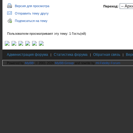
Версия для просмотра
Переход:
Отправить тему другу
Подписаться на тему
Пользователи просматривают эту тему: 1 Гость(ей)
Администрация форума
Статистика форума
Обратная связь
Вер
|
|
|
Powered by
MyBB
, © 2001-2026
MyBB Group
and rewrite by
Hi Fidelity Forum