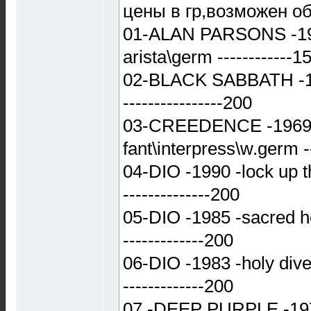
цены в гр,возможен о
01-ALAN PARSONS -1993
arista\germ ------------1
02-BLACK SABBATH -198
----------------200
03-CREEDENCE -1969 -
fant\interpress\w.germ -
04-DIO -1990 -lock up th
--------------200
05-DIO -1985 -sacred hear
-------------200
06-DIO -1983 -holy diver 
-------------200
07 -DEEP PURPLE -1970 -