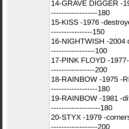
14-GRAVE DIGGER -1999-
------------------180
15-KISS -1976 -destroyer 
----------------150
16-NIGHTWISH -2004 once
-----------------100
17-PINK FLOYD -1977-anim
-----------------200
18-RAINBOW -1975 -RBR -
------------------180
19-RAINBOW -1981 -diffic
-------------------180
20-STYX -1979 -cornersto
------------------200