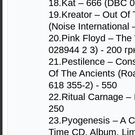
18.Kat – 666 (DBC 0
19.Kreator – Out Of 
(Noise International 
20.Pink Floyd – The
028944 2 3) - 200 гр
21.Pestilence – Con
Of The Ancients (Ro
618 355-2) - 550
22.Ritual Carnage – I
250
23.Pyogenesis – A C
Time CD, Album, Lim