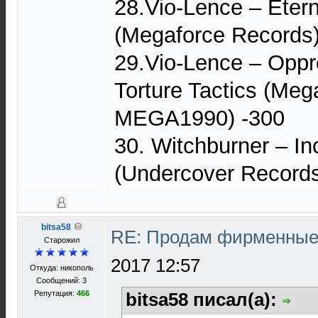
28.Vio-Lence – Eter
(Megaforce Records)
29.Vio-Lence – Oppr
Torture Tactics (Meg
MEGA1990) -300
30. Witchburner – In
(Undercover Record
bitsa58
RE: Продам фирменные 
Старожил
2017 12:57
Откуда: никополь
Сообщений: 3
Репутация:
466
bitsa58 писал(а):