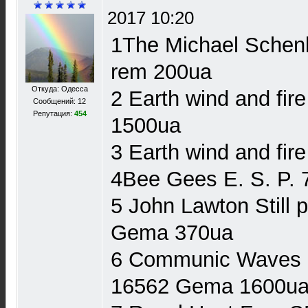
2017 10:20
1The Michael Schenk
rem 200ua
Откуда: Одесса
2 Earth wind and fi
Сообщений: 12
Репутация:
454
1500ua
3 Earth wind and fir
4Bee Gees E. S. P.
5 John Lawton Still 
Gema 370ua
6 Communic Waves o
16562 Gema 1600u