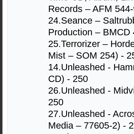
Records – AFM 544-9
24.Seance – Saltrub
Production – BMCD 4
25.Terrorizer – Hor
Mist – SOM 254) - 2
14.Unleashed - Ham
CD) - 250
26.Unleashed - Midv
250
27.Unleashed - Acro
Media – 77605-2) - 