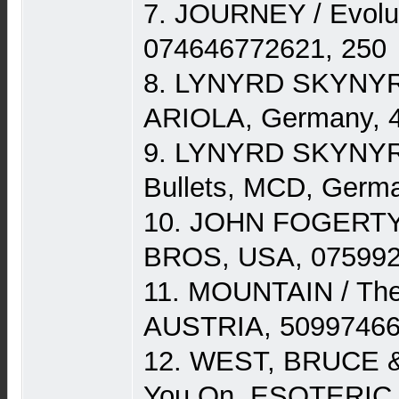
7. JOURNEY / Evolut
074646772621, 250
8. LYNYRD SKYNYRD
ARIOLA, Germany, 
9. LYNYRD SKYNYR
Bullets, MCD, Germ
10. JOHN FOGERTY 
BROS, USA, 075992
11. MOUNTAIN / The
AUSTRIA, 50997466
12. WEST, BRUCE &
You On, ESOTERIC,