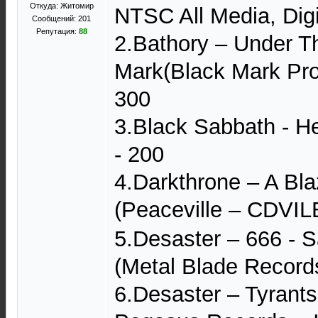
Откуда: Житомир
NTSC All Media, Dig
Сообщений: 201
Репутация:
88
2.Bathory – Under T
Mark(Black Mark Pr
300
3.Black Sabbath - H
- 200
4.Darkthrone – A Bl
(Peaceville – CDVIL
5.Desaster – 666 - S
(Metal Blade Record
6.Desaster – Tyrants