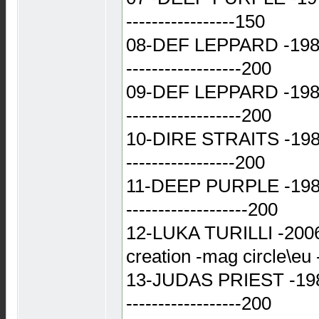
-----------------150
08-DEF LEPPARD -1983 -
------------------200
09-DEF LEPPARD -1987-h
------------------200
10-DIRE STRAITS -1982 
-----------------200
11-DEEP PURPLE -1984 -
-------------------200
12-LUKA TURILLI -2006 -
creation -mag circle\eu
13-JUDAS PRIEST -1980 -
------------------200