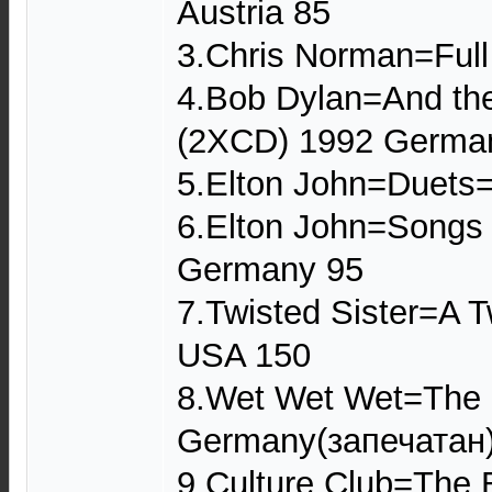
Austria 85
3.Chris Norman=Full
4.Bob Dylan=And the
(2XCD) 1992 Germa
5.Elton John=Duets
6.Elton John=Songs
Germany 95
7.Twisted Sister=A 
USA 150
8.Wet Wet Wet=The
Germany(запечатан)
9.Culture Club=The 