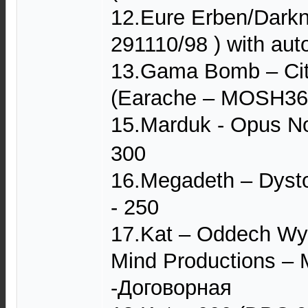
12.Eure Erben/Darkn
291110/98 ) with aut
13.Gama Bomb – Ci
(Earache – MOSH362
15.Marduk - Opus N
300
16.Megadeth – Dysto
- 250
17.Kat – Oddech Wy
Mind Productions –
-Договорная