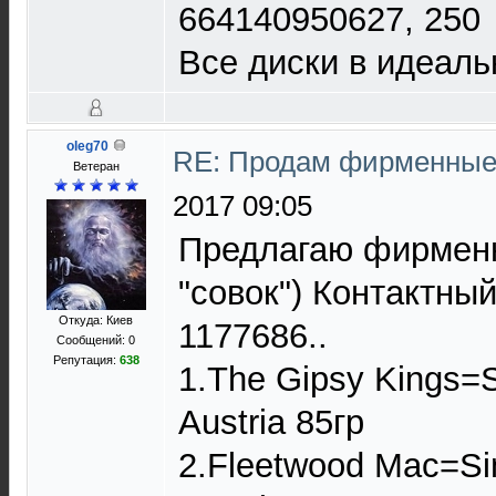
664140950627, 250
Все диски в идеаль
oleg70
RE: Продам фирменные 
Ветеран
2017 09:05
Предлагаю фирменн
"совок") Контактный
Откуда: Киев
1177686..
Сообщений: 0
Репутация:
638
1.The Gipsy Kings=
Austria 85гр
2.Fleetwood Mac=Si