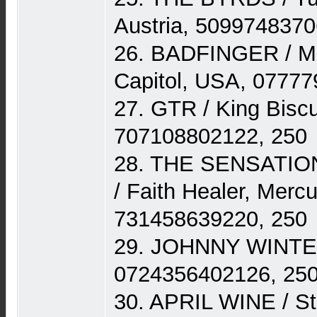
Austria, 5099748370
26. BADFINGER / Mag
Capitol, USA, 0777
27. GTR / King Bisc
707108802122, 250
28. THE SENSATI
/ Faith Healer, Merc
731458639220, 250
29. JOHNNY WINTER 
0724356402126, 25
30. APRIL WINE / S