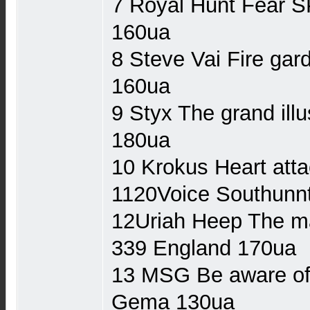
7 Royal Hunt Fear 
160ua
8 Steve Vai Fire ga
160ua
9 Styx The grand i
180ua
10 Krokus Heart at
1120Voice Southunn
12Uriah Heep The m
339 England 170ua
13 MSG Be aware of
Gema 130ua