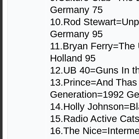
Germany 75
10.Rod Stewart=Unp
Germany 95
11.Bryan Ferry=The 
Holland 95
12.UB 40=Guns In t
13.Prince=And Thas
Generation=1992 G
14.Holly Johnson=B
15.Radio Active Cat
16.The Nice=Interm