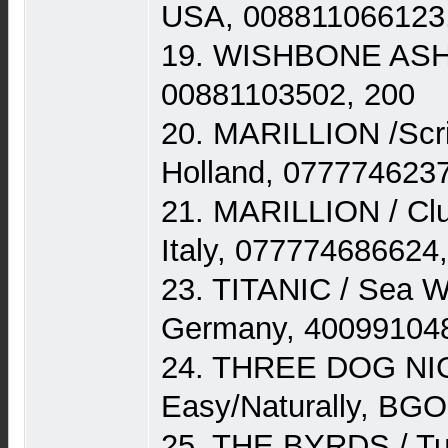
USA, 008811066123
19. WISHBONE ASH 
00881103502, 200
20. MARILLION /Scrip
Holland, 077774623
21. MARILLION / Clu
Italy, 077774686624
23. TITANIC / Sea 
Germany, 40099104
24. THREE DOG NIGHT
Easy/Naturally, BG
25. THE BYRDS / Tur