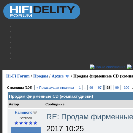
Hi-Fi Forum
/
Продам
/
Архив
/
Продам фирменные CD (компа
Страницы (106):
« Предыдущая страница
1
...
96
97
98
99
100
Продам фирменные CD (компакт-диски)
Автор
Сообщение
Hammond
RE: Продам фирменные 
Ветеран
2017 10:25