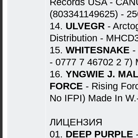
Records USA - CA
(803341149625) - 25
14.
ULVEGR
- Arcto
Distribution - MHCD3
15.
WHITESNAKE
-
- 0777 7 46702 2 7) 
16.
YNGWIE J. MA
FORCE
- Rising For
No IFPI) Made In W.
ЛИЦЕНЗИЯ
01.
DEEP PURPLE
-