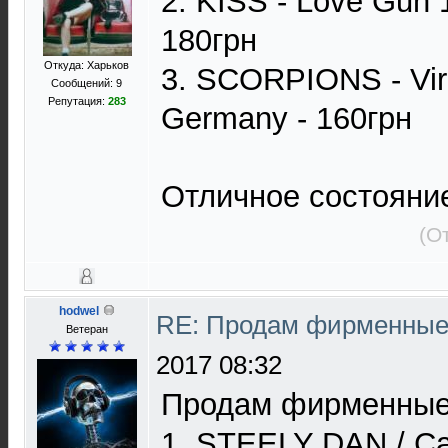
2. KISS - Love Gun 
180грн
Откуда: Харьков
3. SCORPIONS - Virg
Сообщений: 9
Репутация:
283
Germany - 160грн
Отличное состояни
(О
hodwel
RE: Продам фирменные 
Ветеран
2017 08:32
Продам фирменные
1. STEELY DAN / Can