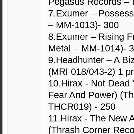
Pegasus Records – I.
7.Exumer – Possess
– MM-1013)- 300
8.Exumer – Rising 
Metal – MM-1014)- 
9.Headhunter – A Bi
(MRI 018/043-2) 1 pr
10.Hirax - Not Dead 
Fear And Power) (Th
THCR019) - 250
11.Hirax - The New 
(Thrash Corner Rec