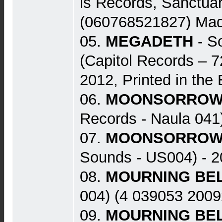
is Records, Sanctua
(060768521827) Made
05.
MEGADETH
- S
(Capitol Records ‎–
2012, Printed in the 
06.
MOONSORRO
Records - Naula 041)
07.
MOONSORRO
Sounds - US004) - 2
08.
MOURNING BE
004) (4 039053 20092
09.
MOURNING BE