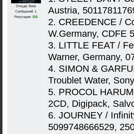
Откуда: Киев
Austria, 5011781176
Сообщений: 1
Репутация:
255
2. CREEDENCE / Cos
W.Germany, CDFE 5
3. LITTLE FEAT / Fe
Warner, Germany, 0
4. SIMON & GARFUN
Troublet Water, Son
5. PROCOL HARUM / 
2CD, Digipack, Salv
6. JOURNEY / Infinit
5099748666529, 25