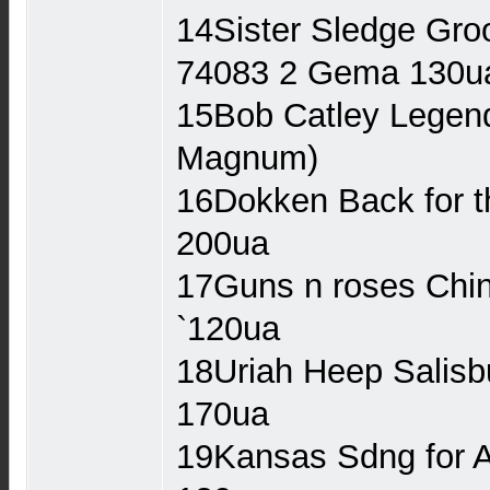
14Sister Sledge Gro
74083 2 Gema 130u
15Bob Catley Legen
Magnum)
16Dokken Back for t
200ua
17Guns n roses Chi
`120ua
18Uriah Heep Salis
170ua
19Kansas Sdng for