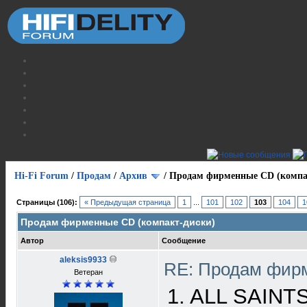
Hi-Fi Forum
/
Продам
/
Архив
/
Продам фирменные CD (компа
Страницы (106):
« Предыдущая страница
1
...
101
102
103
104
1
Продам фирменные CD (компакт-диски)
Автор
Сообщение
aleksis9933
RE: Продам фирм
Ветеран
1. ALL SAINTS