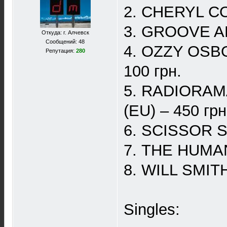
2. CHERYL COL
3. GROOVE ARM
Откуда: г. Алчевск
Сообщений: 48
4. OZZY OSBOU
Репутация:
280
100 грн.
5. RADIORAMA 
(EU) – 450 грн
6. SCISSOR SI
7. THE HUMAN 
8. WILL SMITH 
Singles: