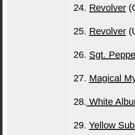
24.
Revolver
(C
25.
Revolver
(U
26.
Sgt. Peppe
27.
Magical My
28.
White Albu
29.
Yellow Su