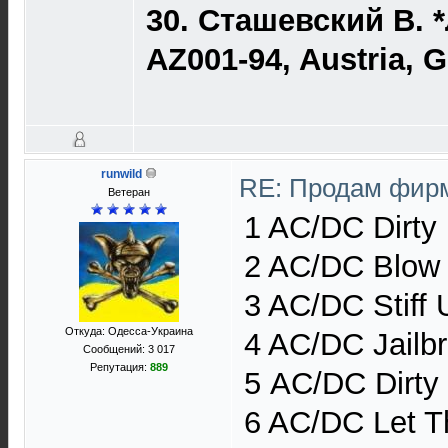
30. Сташевский В. 
AZ001-94, Austria, 
runwild
RE: Продам фирм
Ветеран
1 AC/DC Dirty
2 AC/DC Blow 
3 AC/DC Stiff
Откуда: Одесса-Украина
4 AC/DC Jailb
Сообщений: 3 017
Репутация:
889
5 AC/DC Dirty
6 AC/DC Let T