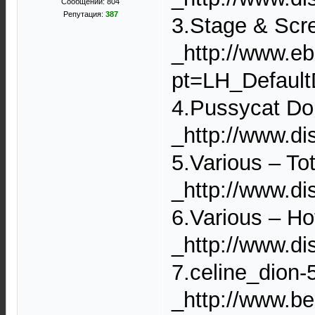
Сообщений: 804
Репутация:
387
3.Stage & Scre
_http://www.e
pt=LH_Defaul
4.Pussycat Dol
_http://www.d
5.Various ‎– To
_http://www.di
6.Various – Hot
_http://www.di
7.celine_dion-
_http://www.b