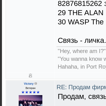
82876815262 з
29 THE ALAN
30 WASP The 
Связь - личка
"Hey, where am I?"
"You wanna know w
Hahaha, in Port Ro
Victory
RE: Продам фирм
Ветеран
Продам, связь