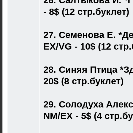
26. Салтыкова И. *
- 8$ (12 стр.буклет)
27. Семенова Е. *Д
EX/VG - 10$ (12 стр
28. Синяя Птица *З
20$ (8 стр.буклет)
29. Солодуха Алек
NM/EX - 5$ (4 стр.б