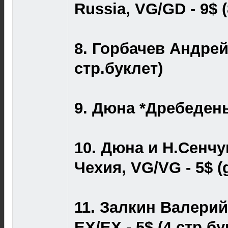
Russia, VG/GD - 9$ 
8. Горбачев Андрей 
стр.буклет)
9. Дюна *Дребедень*
10. Дюна и Н.Сенч
Чехия, VG/VG - 5$ (
11. Залкин Валерий
EX/EX - 5$ (4 стр.бу