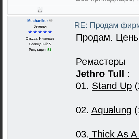
Mechaniker
RE: Продам фирм
Ветеран
Продам. Цены
Откуда: Николаев
Сообщений: 5
Репутация:
51
Ремастеры
Jethro Tull
:
01.
Stand Up
(
02.
Aqualung
(
03.
Thick As A 