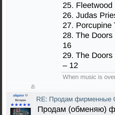
25. Fleetwood 
26. Judas Pries
27. Porcupine 
28. The Doors 
16
29. The Doors 
– 12
When music is over 
aligator
RE: Продам фирменные C
Ветеран
Продам (обменяю) 