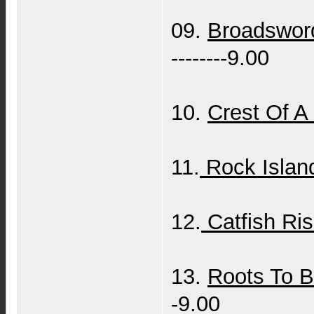
09.
Broadswor
--------9.00
10.
Crest Of A
11.
Rock Islan
12.
Catfish Ris
13.
Roots To 
-9.00