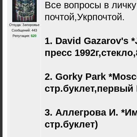
Все вопросы в личк
почтой,Укрпочтой.
Откуда: Запорожье
Сообщений: 443
Репутация:
620
1. David Gazarov's 
пресс 1992г,стекло,
2. Gorky Park *Mosco
стр.буклет,первый 
3. Аллегрова И. *И
стр.буклет)