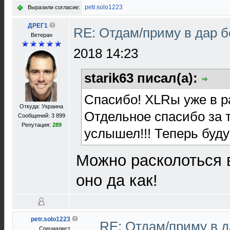
petr.solo1223
Выразили согласие:
ДРЕГ1
RE: Отдам/приму в дар 
Bетеран
2018 14:23
starik63 писал(а):
Спасибо! XLRы уже в р
Откуда: Украина
Отдельное спасибо за т
Сообщений: 3 899
Репутация:
289
услышел!!! Теперь буду
Можно расколоться в
оно да как!
petr.solo1223
RE: Отдам/приму в 
Специалист