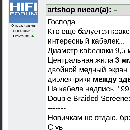
artshop писал(а):
Господа....
Откуда: харьков
Кто еще балуется коакс
Сообщений: 2
Репутация:
26
интересный кабелек...
Диаметр кабелюки 9,5 м
Центральная жила
3 м
двойной медный экран 
диэлектрики
между зде
На кабеле надпись: "9
Double Braided Screene
-------
Новичкам не отдаю, бро
С ув.