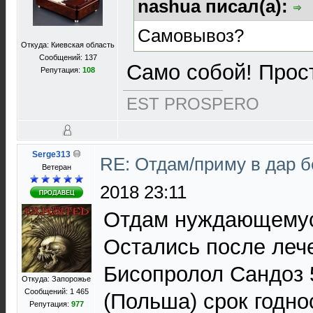
nashua писал(а):
Самовывоз?
Откуда: Киевская область
Сообщений: 137
Само собой! Прос
Репутация:
108
EST PROSPERO
Serge313
RE: Отдам/приму в дар 
Ветеран
2018 23:11
Отдам нуждающемус
Остались после леч
Бисопролол Сандоз 5
Откуда: Запорожье
Сообщений: 1 465
(Польша) срок годно
Репутация:
977