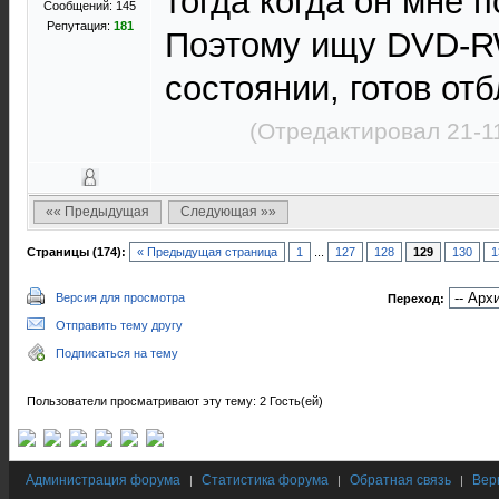
тогда когда он мне 
Сообщений: 145
Репутация:
181
Поэтому ищу DVD-R
состоянии, готов отб
(Отредактировал 21-1
«« Предыдущая
Следующая »»
Страницы (174):
« Предыдущая страница
1
...
127
128
129
130
1
Версия для просмотра
Переход:
Отправить тему другу
Подписаться на тему
Пользователи просматривают эту тему: 2 Гость(ей)
Администрация форума
Статистика форума
Обратная связь
Вер
|
|
|