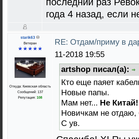
последний раз Рево
года 4 назад, если 
starik63
RE: Отдам/приму в да
Ветеран
11-2018 19:55
artshop писал(а):
Кто еще паяет кабелюк
Откуда: Киевская область
Новые папы.
Сообщений: 137
Репутация:
108
Мам нет...
Не Китай!!
Новичкам не отдаю, 
С ув.