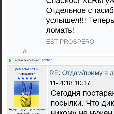
Спасибо! XLRы уж
Отдельное спасибо
услышел!!! Теперь
ломать!
EST PROSPERO
artshop
Выразили согласие:
petr.solo1223
RE: Отдам/приму в 
Специалист
11-2018 10:17
Сегодня постара
посылки. Что ди
Откуда: Город -герой Харьков
никому не нужен
Сообщений: 20 646