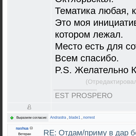
Тематика любая, к
Это моя инициатив
котором лежал.
Место есть для со
Всем спасибо.
P.S. Желательно К
(Отредактировал
EST PROSPERO
Andrastra
,
blade1
,
norrest
Выразили согласие:
nashua
RE: Отдам/приму в дар 
Ветеран