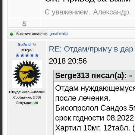
С уважением, Александр.
great white
Выразили согласие:
SolAndr
RE: Отдам/приму в дар
Ветеран
2018 20:56
Serge313 писал(а):
Отдам нуждающемуся 
Откуда: Леса Амазонки
после лечения.
Сообщений: 2 556
Репутация:
80
Бисопролол Сандоз 5м
срок годности 08.2022
Хартил 10мг. 12табл. 