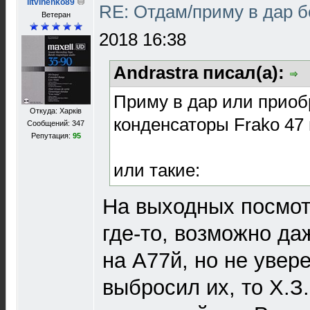
litvinenko89
RE: Отдам/приму в дар 
Ветеран
2018 16:38
Andrastra писал(а):
Приму в дар или приобр
Откуда: Харків
конденсаторы Frako 47 
Сообщений: 347
Репутация:
95
или такие:
На выходных посмот
где-то, возможно да
на А77й, но не увер
выбросил их, то Х.З.