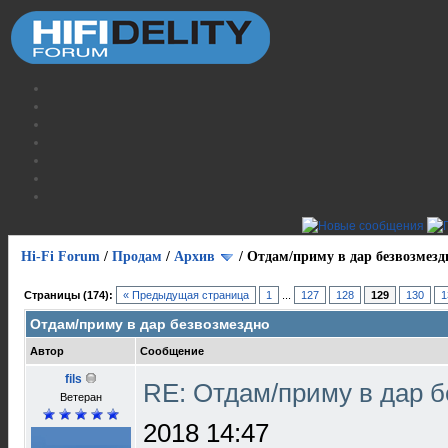
Hi-Fi Forum
/
Продам
/
Архив
/
Отдам/приму в дар безвозмезд
Страницы (174):
« Предыдущая страница
1
...
127
128
129
130
1
Отдам/приму в дар безвозмездно
Автор
Сообщение
fils
RE: Отдам/приму в дар 
Ветеран
2018 14:47