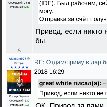
(IDE). Был рабочим, се
Сообщений: 2 683
Репутация:
586
могу.
Отправка за счёт получ
Привод, если никто 
бы.
Aleksandr77
RE: Отдам/приму в дар 
Ветеран
2018 16:29
great white писал(а):
Привод, если никто не 
Откуда: Харьков
Сообщений: 130
ОК. Привод за вами
Репутация:
193