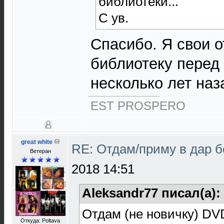
библиотеки...
С ув.
Спасибо. Я свои 
библиотеку перед
несколько лет наза
EST PROSPERO
great white
RE: Отдам/приму в дар 
Ветеран
2018 14:51
Aleksandr77 писал(а):
Отдам (не новичку) D
Откуда: Poltava