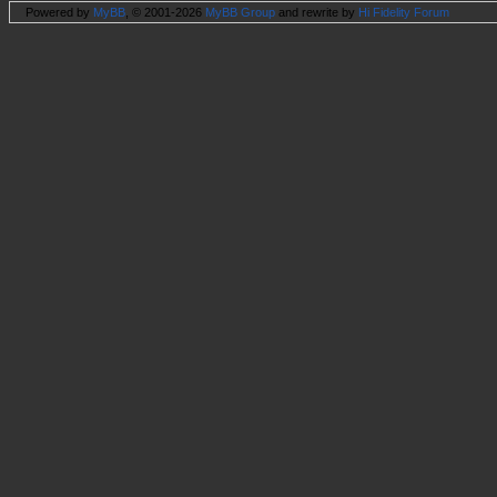
Powered by
MyBB
, © 2001-2026
MyBB Group
and rewrite by
Hi Fidelity Forum