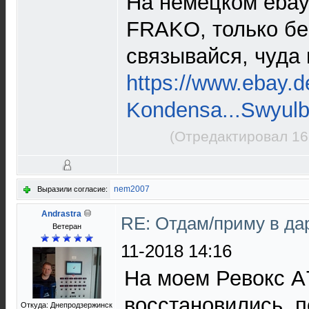
На немецком ebay
FRAKO, только бер
связывайся, чуда 
https://www.ebay.d
Kondensa...Swyul
(Отредактировал 16
nem2007
Выразили согласие:
Andrastra
RE: Отдам/приму в да
Ветеран
11-2018 14:16
На моем Ревокс А
восстановились, п
Откуда: Днепродзержинск