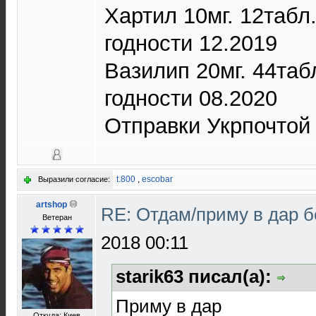
Хартил 10мг. 12табл.
годности 12.2019
Вазилип 20мг. 44таб
годности 08.2020
Отправки Укрпочтой 
t.800
,
escobar
Выразили согласие:
artshop
RE: Отдам/приму в дар 
Ветеран
2018 00:11
starik63 писал(а):
Приму в дар
Откуда: Киев