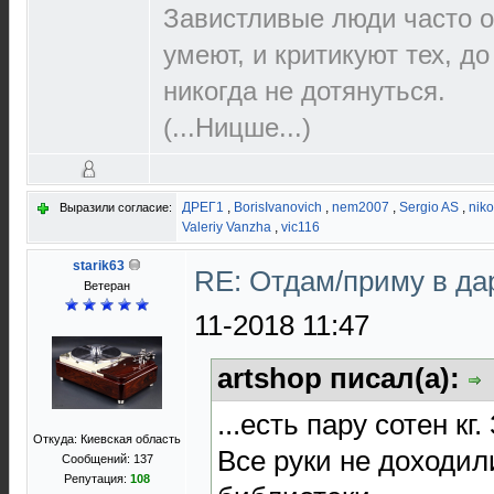
Завистливые люди часто о
умеют, и критикуют тех, д
никогда не дотянуться.
(...Ницше...)
ДРЕГ1
,
BorisIvanovich
,
nem2007
,
Sergio AS
,
niko
Выразили согласие:
Valeriy Vanzha
,
vic116
starik63
RE: Отдам/приму в да
Ветеран
11-2018 11:47
artshop писал(а):
...есть пару сотен кг.
Откуда: Киевская область
Все руки не доходил
Сообщений: 137
Репутация:
108