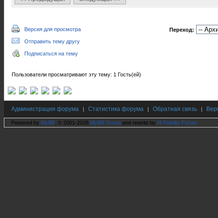
Версия для просмотра
Переход:
Отправить тему другу
Подписаться на тему
Пользователи просматривают эту тему: 1 Гость(ей)
Администрация форума
Статистика форума
Обратная связь
Вер
|
|
|
Powered by
MyBB
, © 2001-2026
MyBB Group
and rewrite by
Hi Fidelity Forum