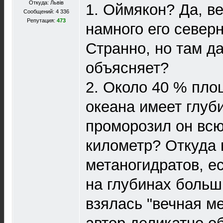
Откуда: Львів
1. Оймякон? Да, в
Сообщений: 4 336
Репутация:
473
намного его северн
Странно, но там да
объясняет?
2. Около 40 % пло
океана имеет глуб
проморозил он всю
километр? Откуда 
метаногидратов, е
на глубинах больш
взялась "вечная м