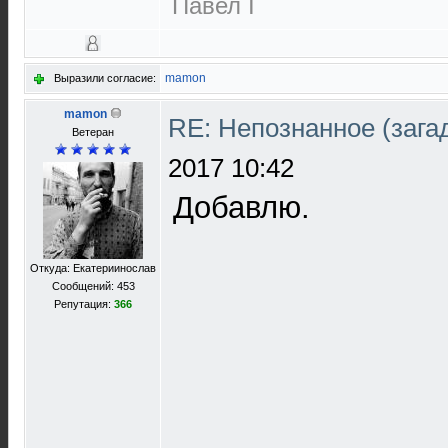
Павел I
mamon
Выразили согласие:
mamon
RE: Непознанное (загад
Ветеран
2017 10:42
Добавлю.
Откуда: Екатериинослав
Сообщений: 453
Репутация:
366