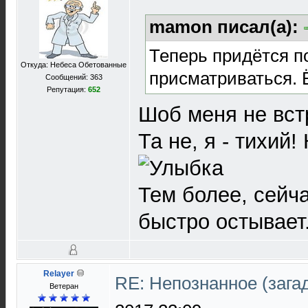
mamon писал(а):
Теперь придётся п
Откуда: Небеса Обетованные
присматриваться. 
Сообщений: 363
Репутация:
652
Шоб меня не вст
Та не, я - тихий!
Тем более, сейча
быстро остывает
Relayer
RE: Непознанное (загад
Ветеран