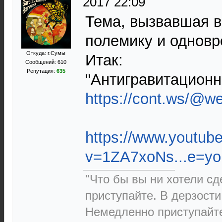
2017 22:09
Тема, вызвавшая 
полемику и одновр
Откуда: г.Сумы
Итак:
Сообщений: 610
Репутация:
635
"Антигравитационн
https://cont.ws/@w
https://www.youtub
v=1ZA7xoNs...e=yo
"Что бы вы ни хотели сд
приступайте. В дерзости 
Немедленно приступайт