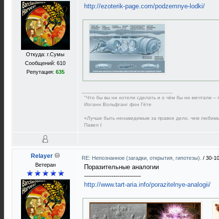
http://ezoterik-page.com/podzemnye-lodki/
Откуда: г.Сумы
Сообщений: 610
Репутация:
635
"Что бы вы ни хотели сделать и о чём бы ни мечтали – 
Иоганн Вольфганг фон Гёте
«Лучше быть ненавидимым за правое дело, чем любим
Павел I
Relayer
RE: Непознанное (загадки, открытия, гипотезы).
/
30-10
Ветеран
Поразительные аналогии
-----------------------------
http://www.tart-aria.info/porazitelnye-analogii/