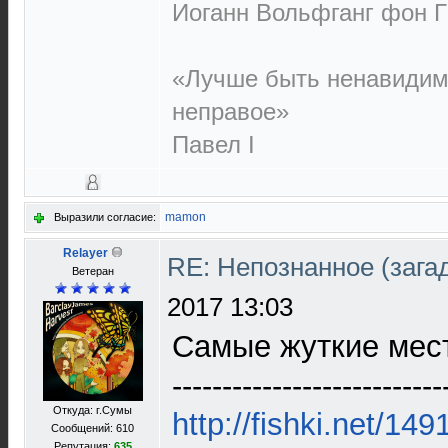
Иоганн Вольфганг фон Г
«Лучше быть ненавидим
неправое»
Павел I
mamon
Выразили согласие:
Relayer
RE: Непознанное (загад
Ветеран
2017 13:03
Самые жуткие мест
---------------------------
Откуда: г.Сумы
http://fishki.net/14
Сообщений: 610
Репутация:
635