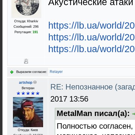
Акустические атаки
Откуда: Kharkiv
https://lb.ua/world/
Сообщений: 296
Репутация:
191
https://lb.ua/world/
https://lb.ua/world/
Relayer
Выразили согласие:
artshop
RE: Непознанное (загад
Ветеран
2017 13:56
MetalMan писал(а):
Полностью согласен, 
Откуда: Киев