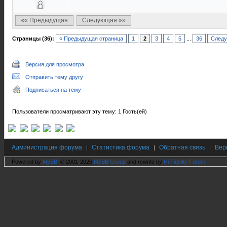
«« Предыдущая
Следующая »»
Страницы (36):
« Предыдущая страница
1
2
3
4
5
...
36
Следу
Версия для просмотра
Отправить тему другу
Подписаться на тему
Пользователи просматривают эту тему: 1 Гость(ей)
Администрация форума
Статистика форума
Обратная связь
Вер
|
|
|
Powered by
MyBB
, © 2001-2026
MyBB Group
and rewrite by
Hi Fidelity Forum