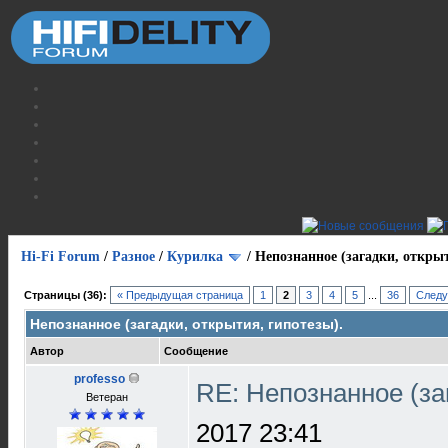
Hi-Fi Forum
/
Разное
/
Курилка
/
Непознанное (загадки, открыт
Страницы (36):
« Предыдущая страница
1
2
3
4
5
...
36
Следу
Непознанное (загадки, открытия, гипотезы).
Автор
Сообщение
professo
RE: Непознанное (за
Ветеран
2017 23:41