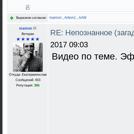
mamon
,
Artem1
,
AAM
Выразили согласие:
mamon
RE: Непознанное (загад
Ветеран
2017 09:03
Видео по теме. Э
Откуда: Екатериинослав
Сообщений: 453
Репутация:
366