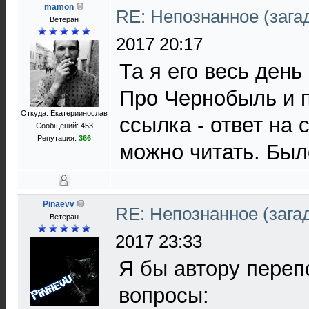
mamon
RE: Непознанное (загад
Ветеран
2017 20:17
Та я его весь день
Про Чернобыль и п
Откуда: Екатериинослав
ссылка - ответ на 
Сообщений: 453
Репутация:
366
можно читать. Был
Pinaevv
RE: Непознанное (загад
Ветеран
2017 23:33
Я бы автору пере
вопросы: