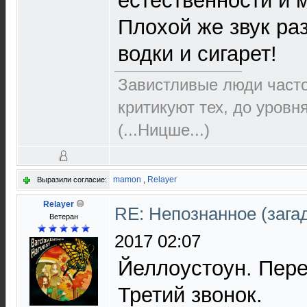
естественности и 
Плохой же звук ра
водки и сигарет!
Завистливые люди часто 
критикуют тех, до уровн
(...Ницше...)
mamon
,
Relayer
Выразили согласие:
Relayer
RE: Непознанное (загад
Ветеран
2017 02:07
Йеллоустоун. Пере
Третий звонок.