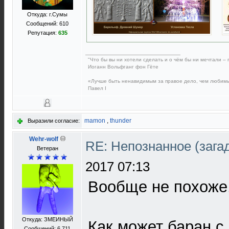
Откуда: г.Сумы
Сообщений: 610
Репутация:
635
"Что бы вы ни хотели сделать и о чём бы ни мечтали – 
Иоганн Вольфганг фон Гёте
«Лучше быть ненавидимым за правое дело, чем любим
Павел I
mamon
,
thunder
Выразили согласие:
Wehr-wolf
RE: Непознанное (загад
Ветеран
2017 07:13
Вообще не похоже,
Откуда: ЗМЕИНЫЙ
Как может баран с
Сообщений: 6 711