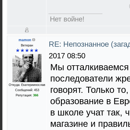
Нет войне!
mamon
RE: Непознанное (загад
Ветеран
2017 08:50
Мы отталкиваемся 
последователи жре
Откуда: Екатериинослав
говорят. Только то
Сообщений: 453
Репутация:
366
образование в Евр
в школе учат так, 
магазине и правил