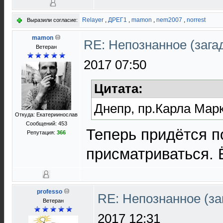
Relayer
,
ДРЕГ1
,
mamon
,
nem2007
,
norrest
Выразили согласие:
mamon
RE: Непознанное (загад
Ветеран
2017 07:50
Цитата:
Днепр, пр.Карла Марк
Откуда: Екатериинослав
Сообщений: 453
Теперь придётся п
Репутация:
366
присматриваться. 
professo
RE: Непознанное (за
Ветеран
2017 12:31