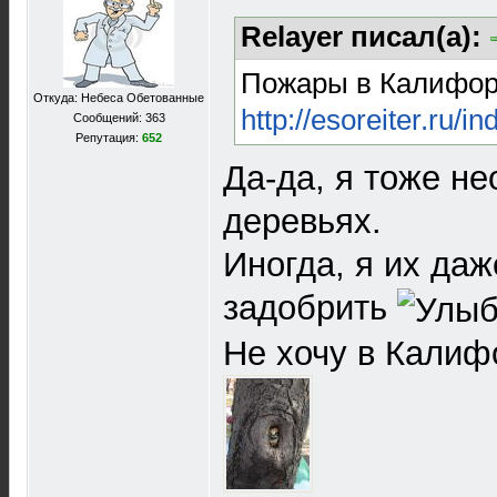
Relayer писал(а):
Пожары в Калифорн
Откуда: Небеса Обетованные
http://esoreiter.ru/
Сообщений: 363
Репутация:
652
Да-да, я тоже не
деревьях.
Иногда, я их да
задобрить
Не хочу в Калиф