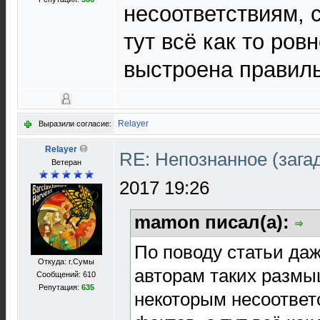
несоответствиям, 
тут всё как то ров
выстроена правиль
Relayer
Выразили согласие:
Relayer
RE: Непознанное (загад
Ветеран
2017 19:26
mamon писал(а):
По поводу статьи даж
Откуда: г.Сумы
авторам таких размы
Сообщений: 610
Репутация:
635
некоторым несоответ