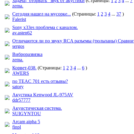
Задача-"оторвать" звук от акустики
(Страницы:
1
2
3
4
...
7
zema.
Сегодня нашел на мусорке...
(Страницы:
1
2
3
4
...
37
)
Falerist
Sony x33es проблема с каналом.
av.asten62
Отличаются ли по звуку RCA разъемы (тюльпаны) Сравнит
sergos
Виброразвязка
zema.
Корвет-038.
(Страницы:
1
2
3
4
...
6
)
AWERS
по TEAC 701 есть отзывы?
satory
Акустика Kenwood JL-975AV
ddr57777
Акуистическая система.
SUIGYNTOU
Arcam aipha 5
finpl