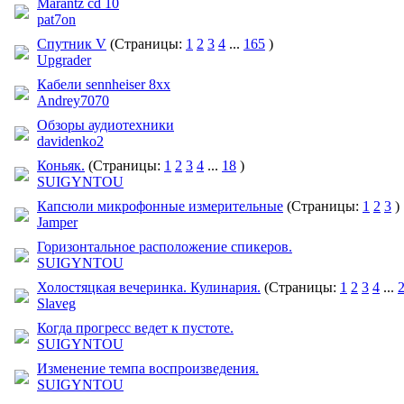
Marantz cd 10
pat7on
Спутник V
(Страницы:
1
2
3
4
...
165
)
Upgrader
Кабели sennheiser 8хх
Andrey7070
Обзоры аудиотехники
davidenko2
Коньяк.
(Страницы:
1
2
3
4
...
18
)
SUIGYNTOU
Капсюли микрофонные измерительные
(Страницы:
1
2
3
)
Jamper
Горизонтальное расположение спикеров.
SUIGYNTOU
Холостяцкая вечеринка. Кулинария.
(Страницы:
1
2
3
4
...
Slaveg
Когда прогресс ведет к пустоте.
SUIGYNTOU
Изменение темпа воспроизведения.
SUIGYNTOU