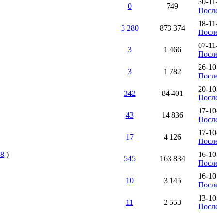
30-11
0
749
Посл
18-11
3 280
873 374
Посл
07-11
3
1 466
Посл
26-10
3
1 782
Посл
20-10
342
84 401
Посл
17-10
43
14 836
Посл
17-10
17
4 126
Посл
28
)
16-10
545
163 834
Посл
16-10
10
3 145
Посл
13-10
11
2 553
Посл