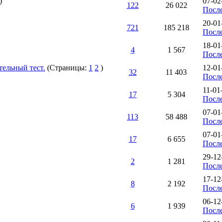
)
07-02
122
26 022
Посл
20-01
721
185 218
Посл
18-01
4
1 567
Посл
ельный тест.
(Страницы:
1
2
)
12-01
32
11 403
Посл
11-01
17
5 304
Посл
07-01
113
58 488
Посл
07-01
17
6 655
Посл
29-12
2
1 281
Посл
17-12
8
2 192
Посл
06-12
6
1 939
Посл