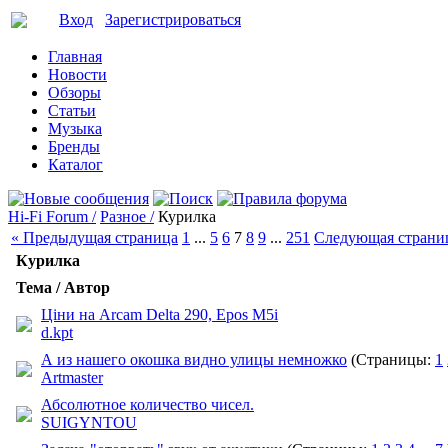
Вход
Зарегистрироваться
Главная
Новости
Обзоры
Статьи
Музыка
Бренды
Каталог
Hi-Fi Forum /
Разное /
Курилка
« Предыдущая страница
1
...
5
6
7
8
9
...
251
Следующая страни
Курилка
Тема / Автор
Ціни на Arcam Delta 290, Epos M5i
d.kpt
А из нашего окошка видно улицы немножко
(Страницы:
1
Artmaster
Абсолютное количество чисел.
SUIGYNTOU