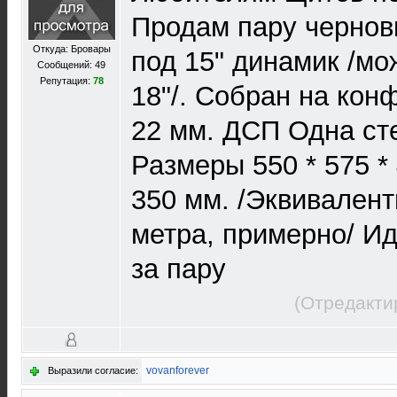
Продам пару чернов
Откуда: Бровары
под 15" динамик /мо
Сообщений: 49
Репутация:
78
18"/. Собран на кон
22 мм. ДСП Одна ст
Размеры 550 * 575 *
350 мм. /Эквивалент
метра, примерно/ Ид
за пару
(Отредакти
vovanforever
Выразили согласие: