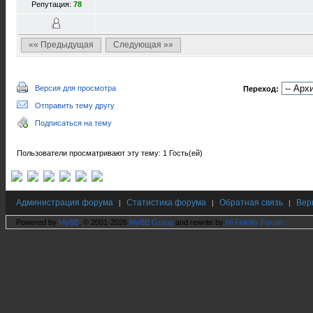
Репутация:
78
«« Предыдущая
Следующая »»
Версия для просмотра
Переход:
Отправить тему другу
Подписаться на тему
Пользователи просматривают эту тему: 1 Гость(ей)
Администрация форума
Статистика форума
Обратная связь
Вер
|
|
|
Powered by
MyBB
, © 2001-2026
MyBB Group
and rewrite by
Hi Fidelity Forum