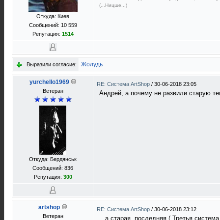
(...Ницше...)
Откуда: Киев
Сообщений: 10 559
Репутация:
1514
Жолудь
Выразили согласие:
yurchello1969
RE: Система ArtShop
/
30-06-2018 23:05
Ветеран
Андрей, а почему не развили старую т
Откуда: Бердянськ
Сообщений: 836
Репутация:
300
artshop
RE: Система ArtShop
/
30-06-2018 23:12
Ветеран
...а старая, последняя ( Третья система.