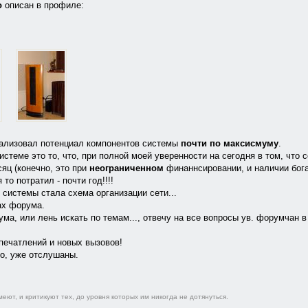
о
описан в профиле:
еализовал потенциал компонентов системы
почти по максисмуму
.
стеме это то, что, при полной моей уверенности на сегодня в том, что 
яц (конечно, это при
неограниченном
финаннсировании, и наличии бога
то потратил - почти год!!!!
 системы стала схема организации сети...
ах форума.
ма, или лень искать по темам..., отвечу на все вопросы ув. форумчан в 
печатлений и новых вызовов!
го, уже отслушаны.
еют, и критикуют тех, до уровня которых им никогда не дотянуться.