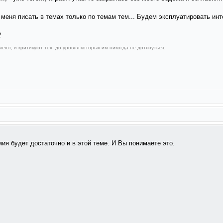
меня писать в темах только по темам тем... Будем эксплуатировать инт
еют, и критикуют тех, до уровня которых им никогда не дотянуться.
ия будет достаточно и в этой теме. И Вы понимаете это.