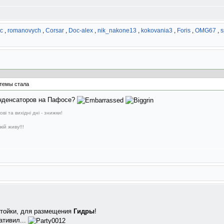
с
,
romanovych
,
Corsar
,
Doc-alex
,
nik_nakone13
,
kokovania3
,
Foris
,
OMG67
,
s
стемы стала
конденсаторов на Пафосе?
і та вихідні дні - знижки!
ій живу!!!
стойки, для размещения
Гидры
!
ативил...