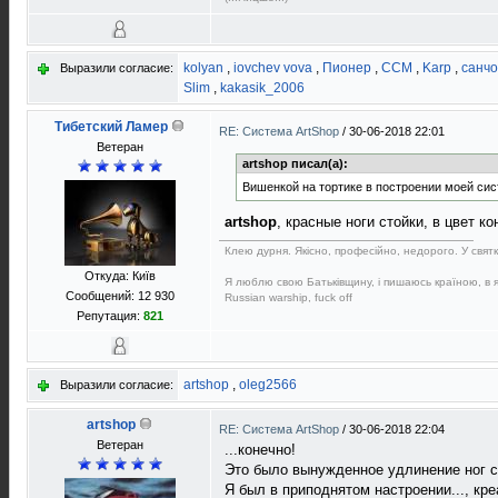
kolyan
,
iovchev vova
,
Пионер
,
ССМ
,
Karp
,
санчо
Выразили согласие:
Slim
,
kakasik_2006
Тибетский Ламер
RE: Система ArtShop
/
30-06-2018 22:01
Ветеран
artshop писал(а):
Вишенкой на тортике в построении моей си
artshop
, красные ноги стойки, в цвет 
Клею дурня. Якісно, професійно, недорого. У святков
Откуда: Київ
Я люблю свою Батьківщину, і пишаюсь країною, в як
Сообщений: 12 930
Russian warship, fuck off
Репутация:
821
artshop
,
oleg2566
Выразили согласие:
artshop
RE: Система ArtShop
/
30-06-2018 22:04
Ветеран
...конечно!
Это было вынужденное удлинение ног 
Я был в приподнятом настроении..., кре