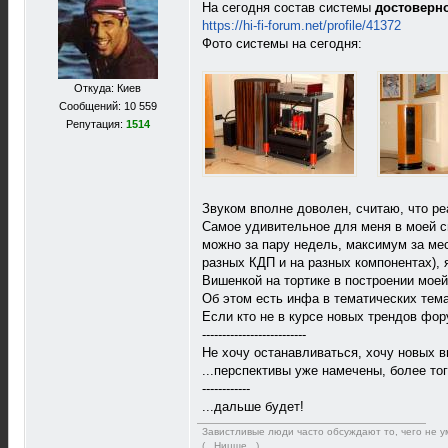
На сегодня состав системы
достоверн
https://hi-fi-forum.net/profile/41372
Фото системы на сегодня:
Откуда: Киев
Сообщений: 10 559
Репутация:
1514
Звуком вполне доволен, считаю, что р
Самое удивительное для меня в моей си
можно за пару недель, максимум за мес
разных КДП и на разных компонентах), я 
Вишенкой на тортике в построении моей
Об этом есть инфа в тематических тем
Если кто не в курсе новых трендов фору
--------------------------
Не хочу останавливаться, хочу новых в
...перспективы уже намечены, более то
------------
...дальше будет!
Завистливые люди часто обсуждают то, чего не ум
(...Ницше...)