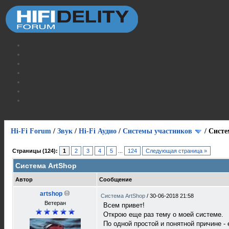
Hi-Fi Forum
/
Звук
/
Hi-Fi Аудио
/
Системы участников
/
Систе
Страницы (124):
1
2
3
4
5
...
124
Следующая страница »
Система ArtShop
Автор
Сообщение
artshop
Система ArtShop
/
30-06-2018 21:58
Ветеран
Всем привет!
Открою еще раз тему о моей системе.
По одной простой и понятной причине - е