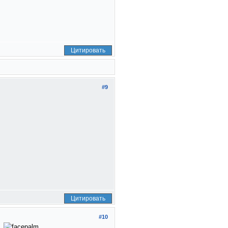
Цитировать
#9
Цитировать
#10
..