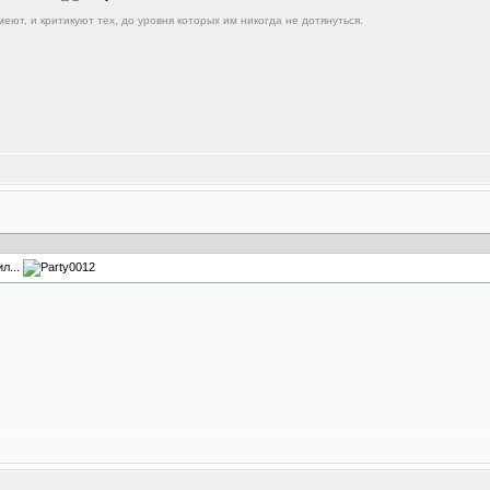
еют, и критикуют тех, до уровня которых им никогда не дотянуться.
л...