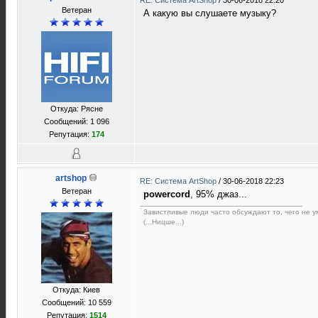
RE: Система ArtShop
/
30-06-2018 22:20
Ветеран
А какую вы слушаете музыку?
Откуда: Рясне
Сообщений: 1 096
Репутация:
174
artshop
RE: Система ArtShop
/
30-06-2018 22:23
Ветеран
powercord
, 95% джаз...
Завистливые люди часто обсуждают то, чего не ум
(...Ницше...)
Откуда: Киев
Сообщений: 10 559
Репутация:
1514