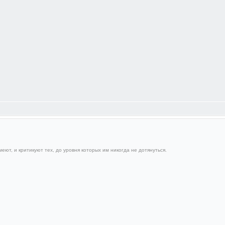
еют, и критикуют тех, до уровня которых им никогда не дотянуться.