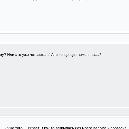
ему? Или это уже четвертая? Или концепция поменялась?
.., - уже того..., играет! ) как то закрылась без моего ведома и согласия.