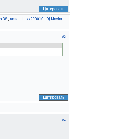
Цитировать
pl38
,
antret
,
Lexx200010
,
Dj Maxim
#2
Цитировать
#3