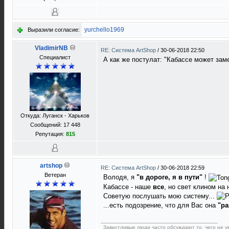
yurchello1969
Выразили согласие:
VladimirNB
RE: Система ArtShop
/
30-06-2018 22:50
Специалист
А как же постулат: "Кабассе может зам
Откуда: Луганск - Харьков
Сообщений: 17 448
Репутация:
815
artshop
RE: Система ArtShop
/
30-06-2018 22:59
Ветеран
Володя, я
"в дороге, я в пути"
!
Кабассе - наше
все
, но свет клином на
Советую послушать мою систему...
...есть подозрение, что для Вас она
"ра
Завистливые люди часто обсуждают то, чего не ум