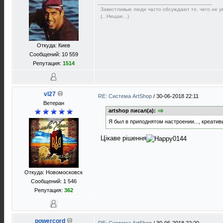
Завистливые люди часто обсуждают то, чего не ум
(...Ницше...)
Откуда: Киев
Сообщений: 10 559
Репутация:
1514
vl27
RE: Система ArtShop
/
30-06-2018 22:11
Ветеран
artshop писал(а):
Я был в приподнятом настроении..., креативи
Цікаве рішення
Откуда: Новомосковск
Сообщений: 1 546
Репутация:
362
powercord