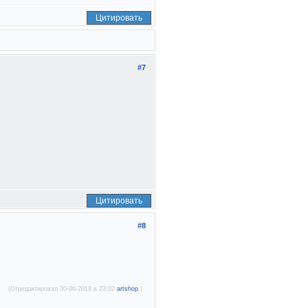
Цитировать
#7
Цитировать
#8
(Отредактировал 30-06-2018 в 23:02
artshop
.)