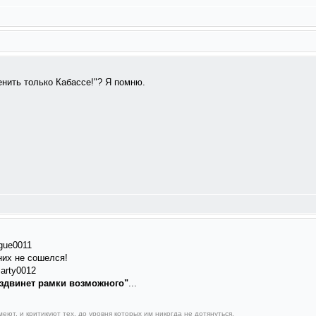
енить только Кабассе!"? Я помню.
 них не сошелся!
здвинет рамки возможного"
...
еют, и критикуют тех, до уровня которых им никогда не дотянуться.