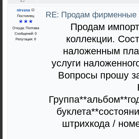
nirvana
RE: Продам фирменные 
Постоялец
Продам импорт
Откуда: Полтава
Сообщений: 0
коллекции. Сос
Репутация:
0
наложенным пла
услуги наложенног
Вопросы прошу з
Группа**альбом**го
буклета**состоян
штрихкода / ном