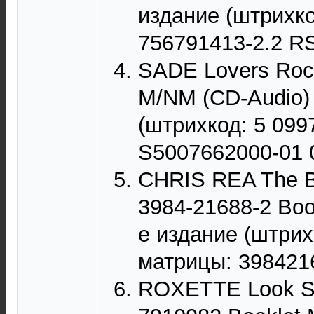
издание (штрихко
756791413-2.2 RS
SADE Lovers Rock
M/NM (CD-Audio) 
(штрихкод: 5 099
S5007662000-01 0
CHRIS REA The B
3984-21688-2 Boo
е издание (штрих
матрицы: 3984216
ROXETTE Look Sh