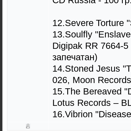
CD Russia - 100 гр
12.Severe Torture ‎
13.Soulfly ‎"Enslav
Digipak RR 7664-5
запечатан)
14.Stoned Jesus ‎"
026, Moon Records 
15.The Bereaved ‎"
Lotus Records ‎– B
16.Vibrion ‎"Disease