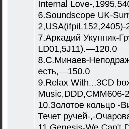
Internal Love-,1995,5
6.Soundscope UK-Surre
2,USA(ifpiL152,2405)-
7.Аркадий Укупник-Гру
LD01,5J11).—120.0
8.С.Минаев-Неподража
есть,—150.0
9.Relax With...3CD bo
Music,DDD,CMM606-2
10.Золотое кольцо -Ви
Течет ручей-,-Очаров
11.Genesis-We Can't 