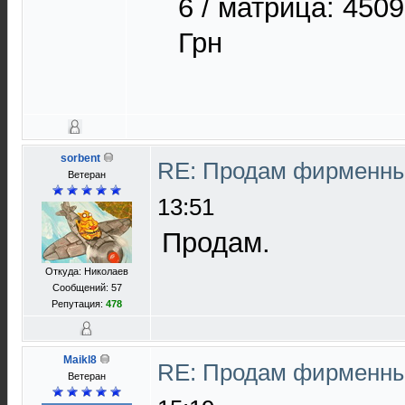
6 / матрицa: 4509
Грн
sorbent
RE: Продам фирменны
Ветеран
13:51
Продам.
Откуда: Николаев
Сообщений: 57
Репутация:
478
Maikl8
RE: Продам фирменны
Ветеран