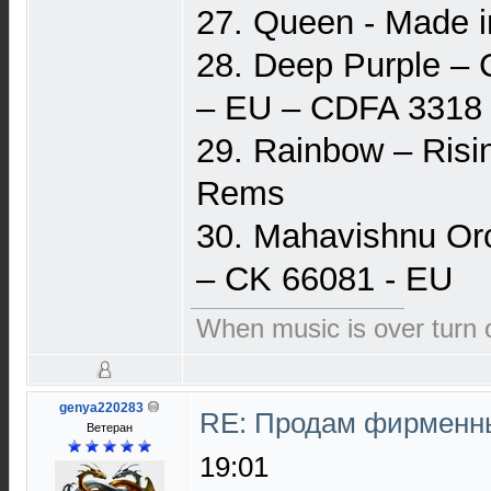
27. Queen - Made i
28. Deep Purple – 
– EU – CDFA 3318
29. Rainbow – Risi
Rems
30. Mahavishnu Orc
– CK 66081 - EU
When music is over turn of
genya220283
RE: Продам фирменны
Ветеран
19:01