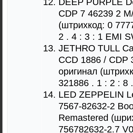
DEEP PURPLE Dee
CDP 7 46239 2 M
(штрихкод: 0 777
2 . 4 : 3 : 1 EMI
JETHRO TULL Catf
CCD 1886 / CDP 
оригинал (штрихк
321886 . 1 : 2 : 
LED ZEPPELIN Led
7567-82632-2 Boo
Remastered (шрих
756782632-2.7 V