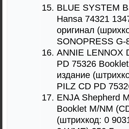
BLUE SYSTEM Ba
Hansa 74321 1347
оригинал (шрихко
SONOPRESS G-851
ANNIE LENNOX D
PD 75326 Booklet
издание (штрихко
PILZ CD PD 75326
ENJA Shepherd M
Booklet M/NM (CD
(штрихкод: 0 903