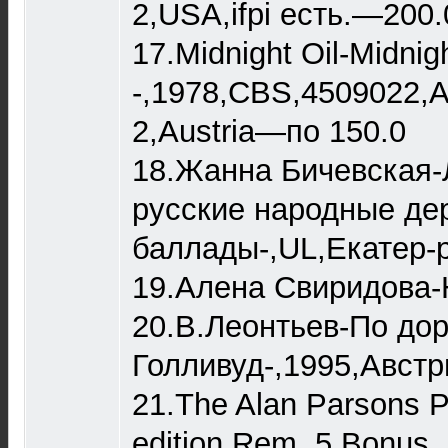
2,USA,ifpi есть.—200.
17.Midnight Oil-Midnigh
-,1978,CBS,4509022,A
2,Austria—по 150.0
18.Жанна Бичевская-
русские народные дер
баллады-,UL,Екатер-
19.Алена Свиридова-
20.В.Леонтьев-По дор
Голливуд-,1995,Австр
21.The Alan Parsons Pr
edition,Rem.,5 Bonus