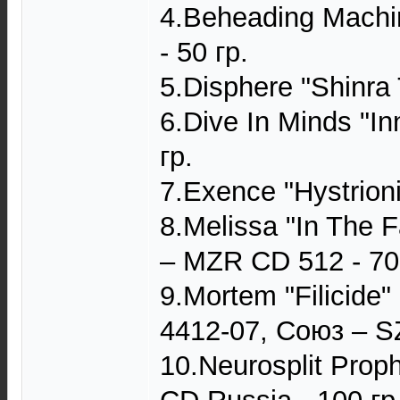
4.Beheading Machine
- 50 гр.
5.Disphere ‎"Shinra 
6.Dive In Minds ‎"I
гр.
7.Exence ‎"Hystrioni
8.Melissa "In The
‎– MZR CD 512 - 70
9.Mortem "Filicide
4412-07, Союз ‎– S
10.Neurosplit Proph