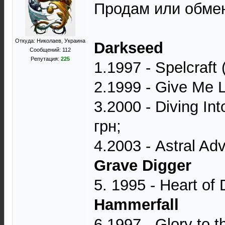
Продам или обме
Откуда: Николаев, Украина
Darkseed
Сообщений: 112
Репутация:
225
1.1997 - Spelcraft 
2.1999 - Give Me L
3.2000 - Diving In
грн;
4.2003 - Astral A
Grave Digger
5. 1995 - Heart of
Hammerfall
6.1997 - Glory to 