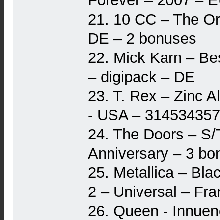
Forever – 2007 – E
21. 10 CC – The Or
DE – 2 bonuses
22. Mick Karn – Be
– digipack – DE
23. T. Rex – Zinc 
- USA – 314534357
24. The Doors – S/
Anniversary – 3 bon
25. Metallica – Bl
2 – Universal – Fr
26. Queen - Innuen