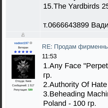
15.The Yardbirds 2
т.0666643899 Вад
vadost197
RE: Продам фирменны
Ветеран
11:53
1.Any Face "Perpetu
гр.
Откуда: Киев
2.Authority Of Hate
Сообщений: 1 517
Репутация:
589
3.Beheading Machin
Poland - 100 гр.