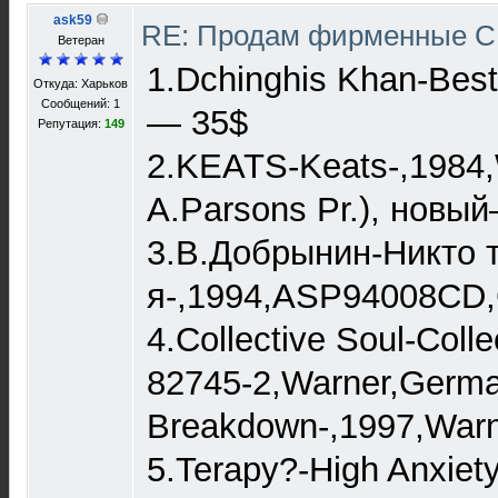
ask59
RE: Продам фирменные CD
Ветеран
1.Dchinghis Khan-Best
Откуда: Харьков
Сообщений: 1
— 35$
Репутация:
149
2.KEATS-Keats-,198
A.Parsons Pr.), новы
3.В.Добрынин-Никто т
я-,1994,ASP94008CD,
4.Collective Soul-Colle
82745-2,Warner,Germany
Breakdown-,1997,Warner
5.Terapy?-High Anxie