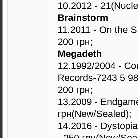
10.2012 - 21(Nucle
Brainstorm
11.2011 - On the 
200 грн;
Megadeth
12.1992/2004 - Cou
Records-7243 5 9
200 грн;
13.2009 - Endgam
грн(New/Sealed);
14.2016 - Dystopia
- 250 грн(New/Seal