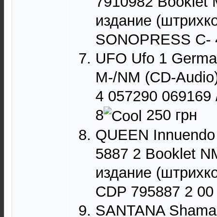
7910982 Booklet 
издание (штрихко
SONOPRESS C- 46
UFO Ufo 1 Germa
M-/NM (CD-Audio)
4 057290 069169 
8
250 грн
QUEEN Innuendo 
5887 2 Booklet N
издание (штрихко
CDP 795887 2 00 
SANTANA Shaman 