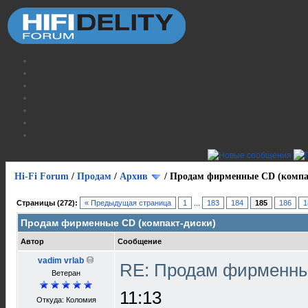
Hi-Fi Forum
/
Продам
/
Архив
/
Продам фирменные CD (компа
Страницы (272):
« Предыдущая страница
1
...
183
184
185
186
1
Продам фирменные CD (компакт-диски)
Автор
Сообщение
vadim vrlab
RE: Продам фирменны
Ветеран
11:13
Откуда: Коломия