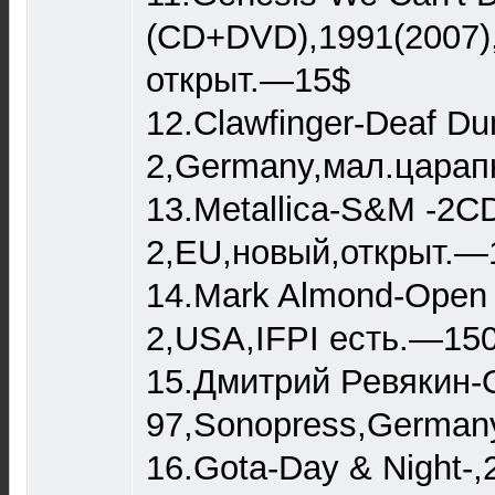
(CD+DVD),1991(2007),
открыт.—15$
12.Clawfinger-Deaf D
2,Germany,мал.царапк
13.Metallica-S&M -2CD
2,EU,новый,открыт.—
14.Mark Almond-Open Al
2,USA,IFPI есть.—150
15.Дмитрий Ревякин-
97,Sonopress,Germany,
16.Gota-Day & Night-,