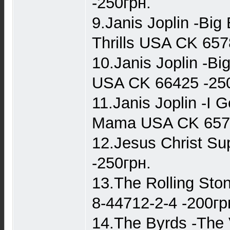
-250грн.
9.Janis Joplin -Bi
Thrills USA CK 657
10.Janis Joplin -Bi
USA CK 66425 -250
11.Janis Joplin -I
Mama USA CK 6578
12.Jesus Christ S
-250грн.
13.The Rolling Sto
8-44712-2-4 -200гр
14.The Byrds -The 