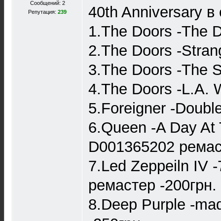
Сообщений: 2
40th Anniversary в
Репутация:
239
1.The Doors -The 
2.The Doors -Stra
3.The Doors -The 
4.The Doors -L.A.
5.Foreigner -Doubl
6.Queen -A Day At
D001365202 ремаст
7.Led Zeppeiln IV
ремастер -200грн.
8.Deep Purple -ma