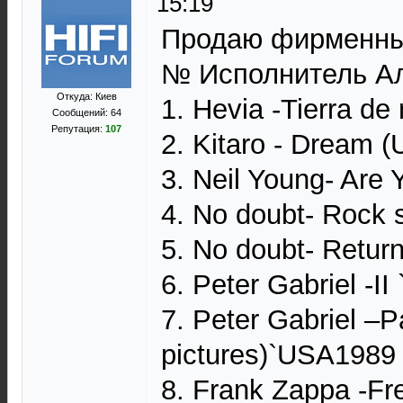
15:19
Продаю фирменны
№ Исполнитель Ал
Откуда: Киев
1. Hevia -Tierra de
Сообщений: 64
Репутация:
107
2. Kitaro - Dream 
3. Neil Young- Are
4. No doubt- Rock 
5. No doubt- Return
6. Peter Gabriel -II
7. Peter Gabriel –P
pictures)`USA1989 
8. Frank Zappa -Fr