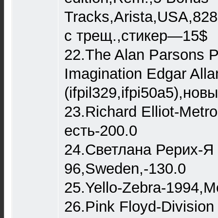
Tracks,Arista,USA,82
с трещ.,стикер—15$
22.The Alan Parsons Pr
Imagination Edgar All
(ifpil329,ifpi50a5),но
23.Richard Elliot-Metr
есть-200.0
24.Светлана Рерих-Я
96,Sweden,-130.0
25.Yello-Zebra-1994,Me
26.Pink Floyd-Division