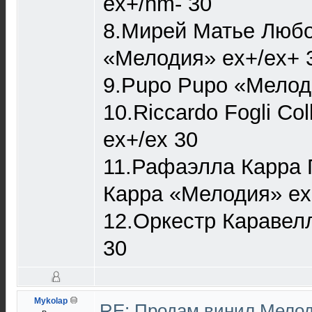
ex+/nm- 30
8.Мирей Матье Любо
«Мелодия» ex+/ex+ 
9.Pupo Pupo «Мелод
10.Riccardo Fogli Co
ex+/ex 30
11.Рафаэлла Карра
Карра «Мелодия» ex
12.Оркестр Каравел
30
Mykolap
RE: Продам винил Мело