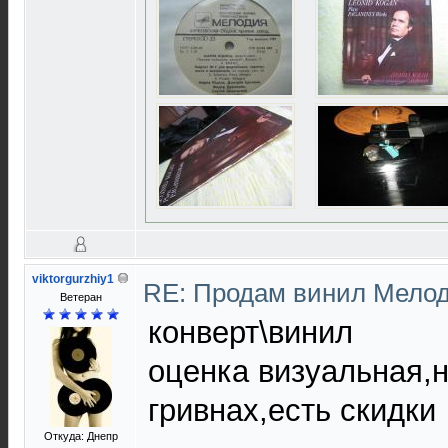
viktorgurzhiy1
RE: Продам винил Мело
Ветеран
конверт\винил
оценка визуальная,
гривнах,есть скидки
Откуда: Днепр