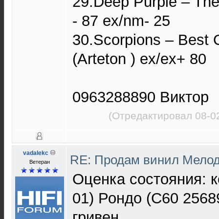
29.Deep Purple ‎– Th
- 87 ex/nm- 25
30.Scorpions ‎– Best 
(Arteton ) ex/ex+ 80
0963288890 Виктор
(Отредактировал 08-0
vadalekc
RE: Продам винил Мело
Ветеран
Оценка состояния: к
01) Рондо (С60 2568
гривен