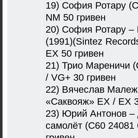
19) София Ротару (С
NM 50 гривен
20) София Ротару ‎–
(1991)(Sintez Records
EX 50 гривен
21) Трио Мареничи (
/ VG+ 30 гривен
22) Вячеслав Малеж
«Саквояж» EX / EX 3
23) Юрий Антонов –
самолёт (С60 24081 
гривен