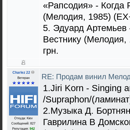
«Рапсодия» - Когда
(Мелодия, 1985) (EX
5. Эдуард Артемьев
Вестнику (Мелодия, 
грн.
Charlez 22
RE: Продам винил Мело
Ветеран
1.Jiri Korn - Singing
/Supraphon/(ламинат)
2.Музыка Д. Бортнян
Откуда: Kiev
Гаврилина В Домско
Сообщений: 827
Репутация:
942