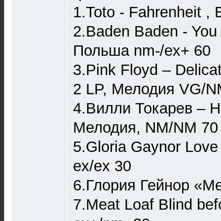
1.Toto - Fahrenheit ,
2.Baden Baden - You
Польша nm-/ex+ 60
3.Pink Floyd ‎– Delic
2 LP, Мелодия VG/N
4.Вилли Токарев ‎– 
Мелодия, NM/NM 70
5.Gloria Gaynor Lov
ex/ex 30
6.Глория Гейнор «М
7.Meat Loaf Blind be