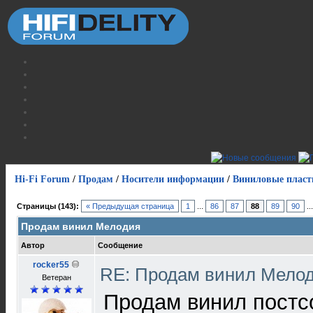
Hi-Fi Forum
/
Продам
/
Носители информации
/
Виниловые пласт
Страницы (143):
« Предыдущая страница
1
...
86
87
88
89
90
..
Продам винил Мелодия
Автор
Сообщение
rocker55
RE: Продам винил Мело
Ветеран
Продам винил постс