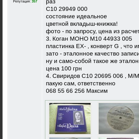
раз
Репутация:
357
C10 29949 000
состояние идеальное
цветной вкладыш-книжка!
фото - по запросу, цена из расче
3. Коган МОНО М10 44933 005
пластинка EX- , конверт G , что и
зато - эталонное качество запис
ну и само-собой такое же эталон
цена 100 грн
4. Свиридов С10 20695 006 , M/M
пакую сам, ответственно
068 55 66 256 Максим