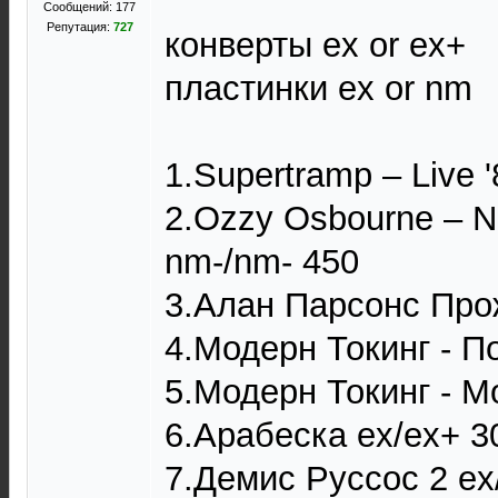
Сообщений: 177
Репутация:
727
конверты ex or ex+
пластинки ex or nm
1.Supertramp ‎– Live 
2.Ozzy Osbourne ‎– N
nm-/nm- 450
3.Алан Парсонс Прож
4.Модерн Токинг - П
5.Модерн Токинг - М
6.Арабеска ex/ex+ 3
7.Демис Руссос 2 ex