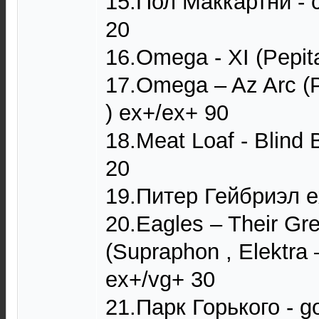
15.Пол Маккартни - 
20
16.Omega - XI (Pepita
17.Omega ‎– Az Arc (
) ex+/ex+ 90
18.Meat Loaf - Blind 
20
19.Питер Гейбриэл e
20.Eagles ‎– Their Gr
(Supraphon ‎, Elektra 
ex+/vg+ 30
21.Парк Горького - go