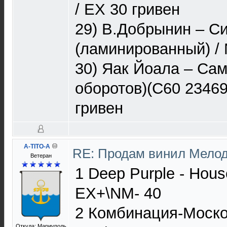
/ EX 30 гривен
29) В.Добрынин – С
(ламинированный) / 
30) Яак Йоала – Сам
оборотов)(С60 23469
гривен
A-TITO-A
RE: Продам винил Мело
Ветеран
1 Deep Purple - House
EX+\NM- 40
2 Комбинация-Моско
Откуда: Мариуполь