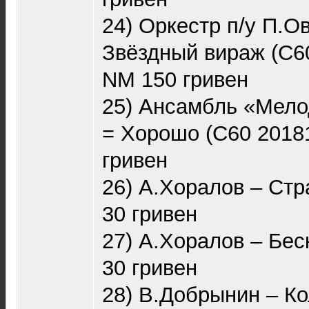
24) Оркестр п/у П.О
Звёздный вираж (С60
NM 150 гривен
25) Ансамбль «Мелод
= Хорошо (С60 20181
гривен
26) А.Хоралов – Стр
30 гривен
27) А.Хоралов – Бес
30 гривен
28) В.Добрынин – К