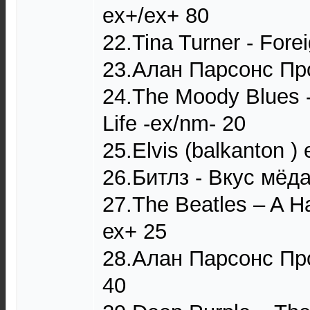
ex+/ex+ 80
22.Tina Turner - Fore
23.Алан Парсонс Про
24.The Moody Blues 
Life -ex/nm- 20
25.Elvis (balkanton )
26.Битлз - Вкус мёд
27.The Beatles ‎– A H
ех+ 25
28.Алан Парсонс Про
40