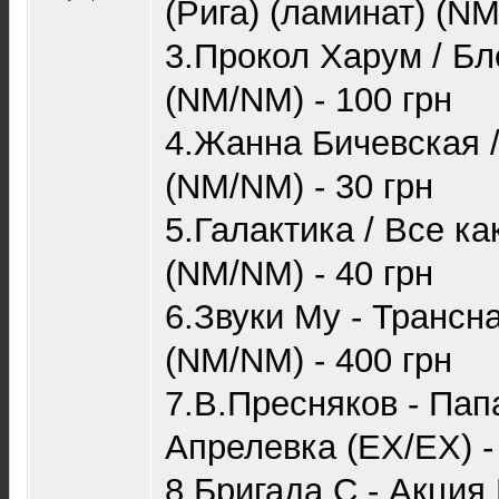
(Рига) (ламинат) (NM
3.Прокол Харум / Бл
(NM/NM) - 100 грн
4.Жанна Бичевская 
(NM/NM) - 30 грн
5.Галактика / Все как
(NM/NM) - 40 грн
6.Звуки Му - Трансн
(NM/NM) - 400 грн
7.В.Пресняков - Пап
Апрелевка (EX/EX) -
8.Бригада С - Акция