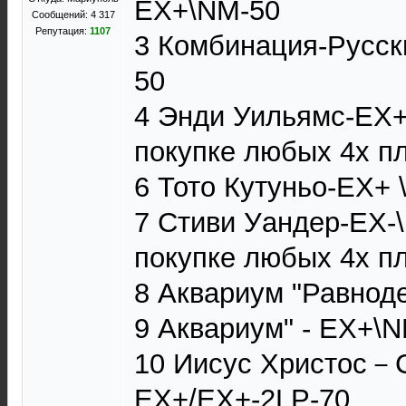
ЕХ+\NM-50
Сообщений: 4 317
Репутация:
1107
3 Комбинация-Русск
50
4 Энди Уильямс-ЕХ+
покупке любых 4х п
6 Тото Кутуньо-EX+ 
7 Стиви Уандер-ЕХ-
покупке любых 4х п
8 Аквариум "Равнод
9 Аквариум" - EX+\
10 Иисус Христос－С
ЕХ+/ЕХ+-2LP-70