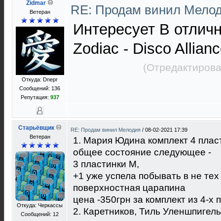
Zidmar
RE: Продам винил Мело
Ветеран
Интересует В отлич
Zodiac - Disco Allia
(Отредактирова
Откуда: Dnepr
Сообщений: 136
Репутация:
937
Старьёвщик
RE: Продам винил Мелодия
/
08-02-2021 17:39
Ветеран
1. Мария Юдина комплект 4 плас
общее состояние следующее -
3 пластинки М,
+1 уже успела побывать в не тех 
поверхностная царапина
цена -350грн за комплект из 4-х 
Откуда: Черкассы
2. Каретников, Тиль Уленшпигель
Сообщений: 12