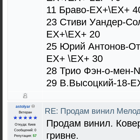
11 Браво-ЕХ+\ЕХ+ 4
23 Стиви Уандер-Со
ЕХ+\ЕХ+ 20
25 Юрий Антонов-От
EX+ \ЕХ+ 30
28 Трио Фэн-о-мен-
29 В.Высоцкий-18-E
astolyar
RE: Продам винил Мело
Ветеран
Продам винил. Ковер
Откуда: Киев
Сообщений: 0
гривне.
Репутация:
57