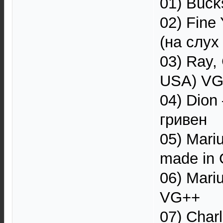
01) Buck
02) Fine
(на слух
03) Ray,
USA) VG+
04) Dion
гривен
05) Mari
made in 
06) Mari
VG++
07) Charl