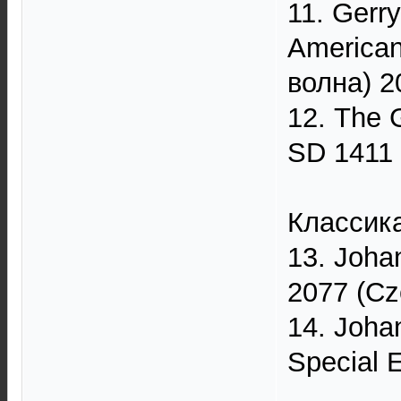
11. Gerr
American
волна) 2
12. The G
SD 1411 
Классик
13. Joha
2077 (Cz
14. Joha
Special 