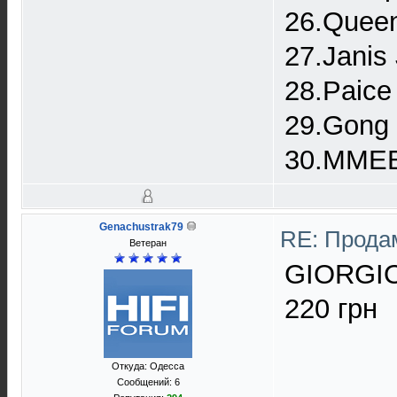
26.Queen
27.Janis 
28.Paice
29.Gong 
30.MMEB 
Genachustrak79
RE: Прода
Ветеран
GIORGIO 
220 грн
Откуда: Одесса
Сообщений: 6