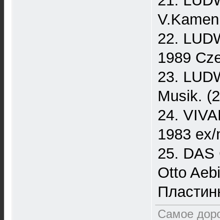
21. LUD
V.Kamen
22. LUDW
1989 Cz
23. LUDW
Musik. (
24. VIVA
1983 ex/
25. DAS
Otto Aeb
Пластин
Самое доро