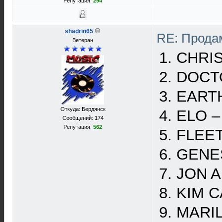
Репутация:
294
shadrin65
RE: Прода
Ветеран
1. CHRIS
2. DOCT
3. EARTH
Откуда: Бердянск
4. ELO –
Сообщений: 174
Репутация:
562
5. FLEE
6. GENES
7. JON A
8. KIM C
9. MARIL