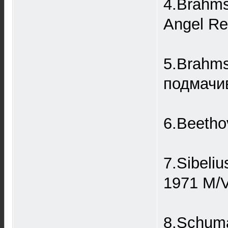
4.Brahms
Angel Re
5.Brahms
подмачив
6.Beetho
7.Sibeli
1971 M/V
8.Schuma