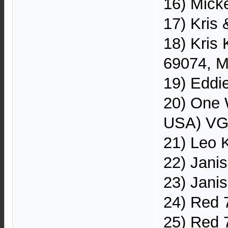
16) Mick
17) Kris
18) Kris
69074, M
19) Eddi
20) One 
USA) VG
21) Leo 
22) Jani
23) Jani
24) Red 
25) Red 