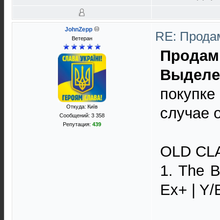
JohnZepp
RE: Прода
Ветеран
Продам
Выделен
покупке
Откуда: Київ
случае 
Сообщений: 3 358
Репутация:
439
OLD CL
1. The 
Ex+ | Y/