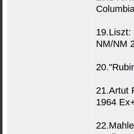
Columbi
19.Liszt
NM/NM 
20."Rubi
21.Artut
1964 Ex
22.Mahle