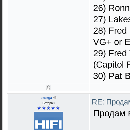
26) Ronn
27) Lake
28) Fred 
VG+ or 
29) Fred
(Capitol
30) Pat 
energa
RE: Прода
Ветеран
Продам в