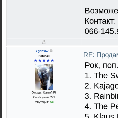
Bозможе
Контакт:
066-145.
Ygens67
RE: Прода
Ветеран
Рок, поп.
1. The S
2. Kajag
Откуда: Кривий Ріг
3. Rainb
Сообщений: 279
Репутация:
733
4. The P
5. Klaus 