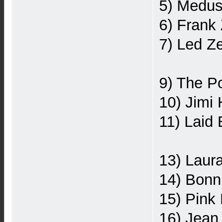
5) Medus
6) Frank
7) Led Z
9) The P
10) Jimi 
11) Laid
13) Laura
14) Bonn
15) Pink
16) Jean