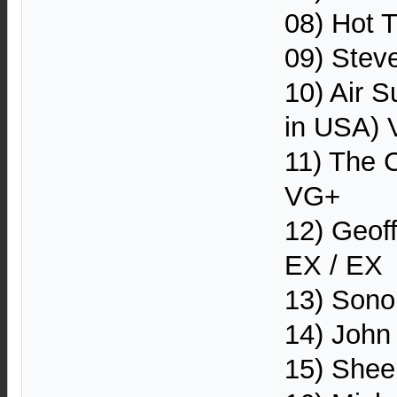
08) Hot 
09) Stev
10) Air 
in USA) 
11) The 
VG+
12) Geof
EX / EX
13) Sono
14) John
15) Shee