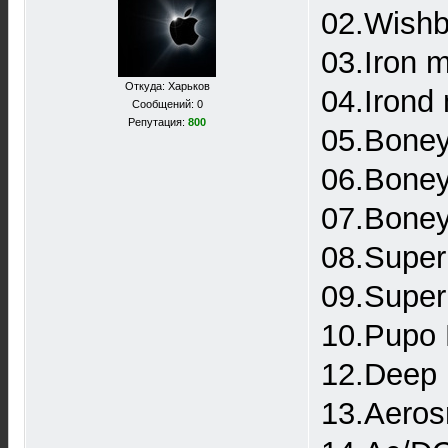
02.Wishb
03.Iron m
Откуда: Харьков
04.Irond
Сообщений: 0
Репутация:
800
05.Boney
06.Boney
07.Boney
08.Super
09.Super
10.Pupo 
12.Deep 
13.Aerosm