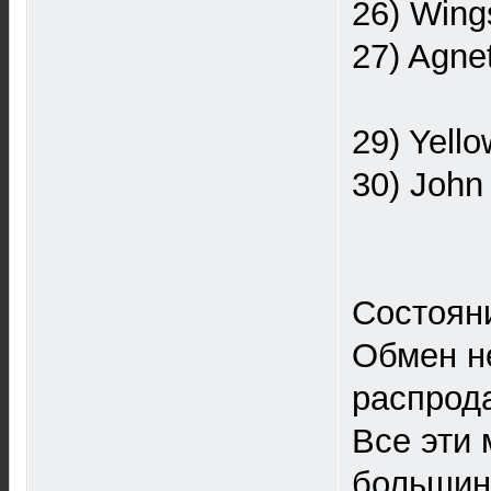
26) Wings
27) Agne
29) Yello
30) John 
Состояни
Обмен не
распрод
Все эти 
большинс