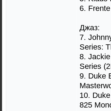
6. Frent
Джаз:
7. Johnn
Series: 
8. Jacki
Series (
9. Duke 
Masterwo
10. Duke
825 Mono