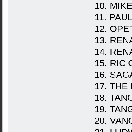
10. MIKE
11. PAUL
12. OPET
13. RENA
14. REN
15. RIC 
16. SAGA
17. THE 
18. TAN
19. TANG
20. VANG