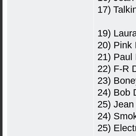
17) Talk
19) Laur
20) Pink
21) Paul 
22) F-R 
23) Boney
24) Bob D
25) Jean
24) Smok
25) Elect