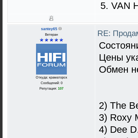
5. VAN H
santey65
RE: Прода
Ветеран
Состояни
Цены ука
Обмен не
Откуда: краматорск
Сообщений: 0
Репутация:
107
2) The B
3) Roxy M
4) Dee D