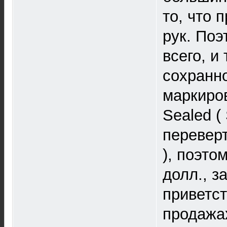
то, что
рук. Поэ
всего, и
сохранно
маркиров
Sealed (
перевер
), поэто
долл., з
приветст
продажа