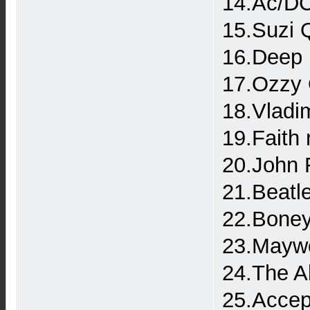
14.Ac/DC
15.Suzi 
16.Deep p
17.Ozzy 
18.Vladim
19.Faith
20.John 
21.Beatl
22.Boney
23.Maywo
24.The A
25.Accep