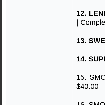
12. LEN
| Comple
13. SWE
14. SUP
15. SMO
$40.00
16. SMOK