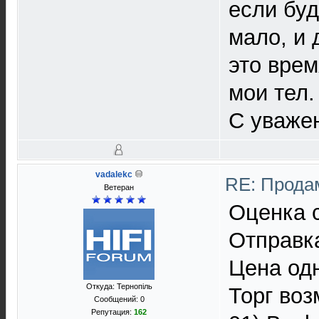
если буд
мало, и 
это врем
мои тел.
С уваже
vadalekc
RE: Прода
Ветеран
Оценка с
Отправк
Цена одн
Откуда: Тернопiль
Торг воз
Сообщений: 0
Репутация:
162