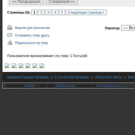
«« Предыдущая
Следующая »»
Страницы (5):
1
2
3
4
5
Следующая страница »
Версия для просмотра
Переход:
Отправить тему другу
Подписаться на тему
Пользователи просматривают эту тему: 1 Гость(ей)
Администрация форума
Статистика форума
Обратная связь
Вер
|
|
|
Powered by
MyBB
, © 2001-2026
MyBB Group
and rewrite by
Hi Fidelity Forum