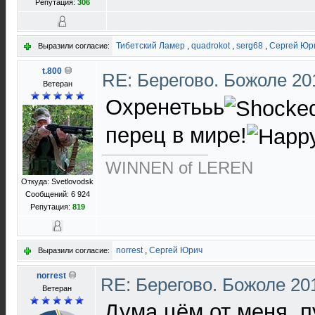
Репутация:
306
Тибетский Ламер
,
quadrokot
,
serg68
,
Сергей Юр
Выразили согласие:
t.800
RE: Берегово. Божоле 20
Ветеран
Охренетььь
перец в мире!
WINNEN of LEREN
Откуда: Svetlovodsk
Сообщений: 6 924
Репутация:
819
norrest
,
Сергей Юрич
Выразили согласие:
norrest
RE: Берегово. Божоле 20
Ветеран
Дума цём от меня, 