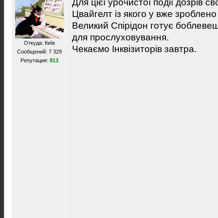
Для цієї урочистої події дозрів 
Цвайгелт із якого у вже зроблено
Великий Спірідон готує боблеве
для прослуховування.
Откуда: Київ
Чекаємо Інквізиторів завтра.
Сообщений: 7 329
Репутация:
813