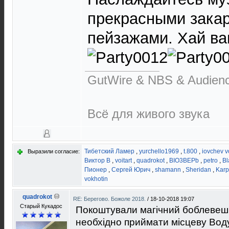
прекрасными зака
пейзажами. Хай в
GutWire & NBS & Audien
Всё для живого звука
Тибетский Ламер
,
yurchello1969
,
t.800
,
iovchev 
Выразили согласие:
Виктор В
,
voitart
,
quadrokot
,
BIO3BEPb
,
petro
,
Bl
Пионер
,
Сергей Юрич
,
shamann
,
Sheridan
,
Karp
vokhotin
quadrokot
RE: Берегово. Божоле 2018.
/
18-10-2018 19:07
Старый Кукадос
Покоштували магічний боблевеш 
необхідно приймати місцеву Воду