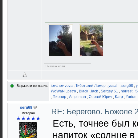
Вивчаю ноти.
iovchev vova
,
Тибетский Ламер
,
yusah
,
serg68
,
y
Выразили согласие:
WoWaN
,
petro
,
Black_Jack
,
Sergey 61
,
norrest
,
S
,
Пионер
,
Ampliman
,
Сергей Юрич
,
Karp
,
Yurion
serg68
RE: Берегово. Божоле 
Ветеран
Есть, точнее был к
напиток «солнце в