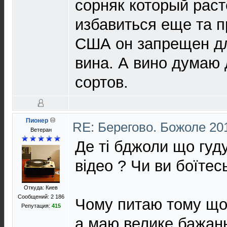
сорняк который расте
избавиться еще та п
США он запрещен дл
вина. А вино думаю
сортов.
Пионер
RE: Берегово. Божоле 20
Ветеран
Де ті бджоли що гуд
відео ? Чи ви боїтес
Откуда: Киев
Сообщений: 2 186
Чому питаю тому що
Репутация:
415
а маю велике бажанн