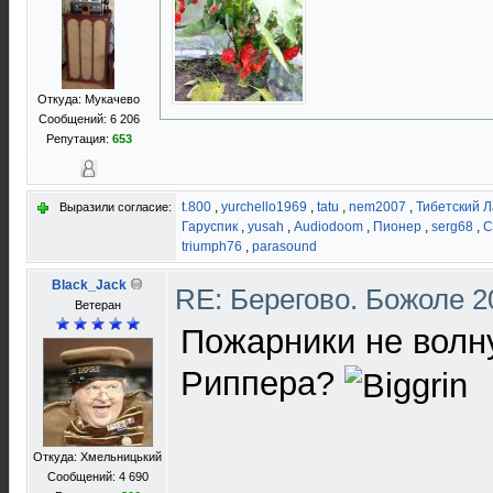
Откуда: Мукачево
Сообщений: 6 206
Репутация:
653
t.800
,
yurchello1969
,
tatu
,
nem2007
,
Тибетский 
Выразили согласие:
Гаруспик
,
yusah
,
Audiodoom
,
Пионер
,
serg68
,
С
triumph76
,
parasound
Black_Jack
RE: Берегово. Божоле 2
Ветеран
Пожарники не волн
Риппера?
Откуда: Хмельницький
Сообщений: 4 690