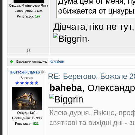
Дума цём от меня, п
Откуда: Файне село Ялта
обижается от цнзур
Сообщений: 4 604
Репутация:
197
Дiвчата,тiко не тут
.
Кулибин
Выразили согласие:
Тибетский Ламер
RE: Берегово. Божоле 2
Ветеран
baheba
, Олександре
Клею дурня. Якісно, проф
Откуда: Київ
Сообщений: 12 930
святкові та вихідні дні - 
Репутация:
821