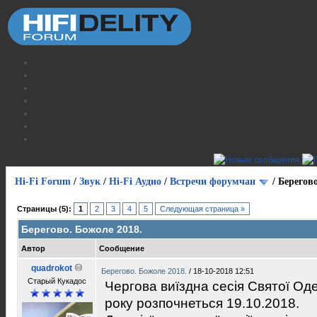
Hi-Fi Forum
/
Звук
/
Hi-Fi Аудио
/
Встречи форумчан
/
Берегово
Страницы (5):
1
2
3
4
5
Следующая страница »
Берегово. Божоле 2018.
Автор
Сообщение
quadrokot
Берегово. Божоле 2018.
/
18-10-2018 12:51
Старый Кукадос
Чергова виїздна сесія Святої Оде
року розпочнеться 19.10.2018.