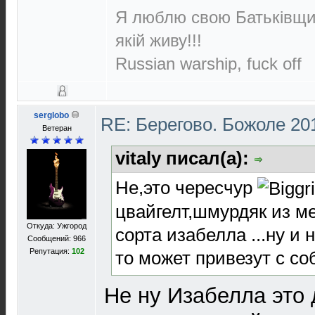
Я люблю свою Батьківщин
якій живу!!!
Russian warship, fuck off
serglobo
RE: Берегово. Божоле 20
Ветеран
vitaly писал(а):
Не,это чересчур
цвайгелт,шмурдяк из м
Откуда: Ужгород
сорта изабелла ...ну и 
Сообщений: 966
Репутация:
102
то может привезут с с
Не ну Изабелла это д