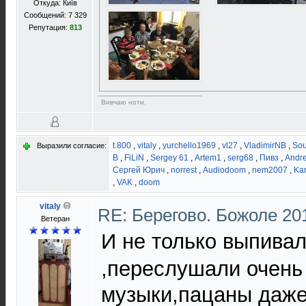
Откуда: Київ
Сообщений: 7 329
Репутация:
813
Вивчаю ноти.
t.800
,
vitaly
,
yurchello1969
,
vl27
,
VladimirNB
,
So
Выразили согласие:
В
,
FiLiN
,
Sergey 61
,
Artem1
,
serg68
,
Пивз
,
Andr
Сергей Юрич
,
norrest
,
Audiodoom
,
nem2007
,
Ka
,
VAK
,
doom
vitaly
RE: Берегово. Божоле 20
Ветеран
И не только выпива
,переслушали очень
музыки,пацаны даже