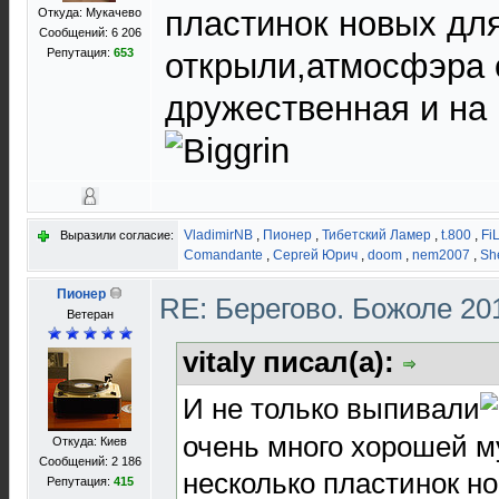
пластинок новых дл
Откуда: Мукачево
Сообщений: 6 206
Репутация:
653
открыли,атмосфэра 
дружественная и на 
VladimirNB
,
Пионер
,
Тибетский Ламер
,
t.800
,
Fi
Выразили согласие:
Comandante
,
Сергей Юрич
,
doom
,
nem2007
,
Sh
Пионер
RE: Берегово. Божоле 20
Ветеран
vitaly писал(а):
И не только выпивали
очень много хорошей 
Откуда: Киев
Сообщений: 2 186
несколько пластинок н
Репутация:
415