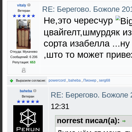
vitaly
RE: Берегово. Божоле 20
Ветеран
Не,это чересчур
цвайгелт,шмурдяк из
сорта изабелла ...ну
,што то может приве
Откуда: Мукачево
Сообщений: 6 206
Репутация:
653
powercord
,
baheba
,
Пионер
,
serg68
Выразили согласие:
baheba
RE: Берегово. Божоле 
Ветеран
12:31
norrest писал(а):