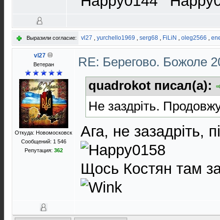
vl27
,
yurchello1969
,
serg68
,
FiLiN
,
oleg2566
,
en
Выразили согласие:
vl27
RE: Берегово. Божоле 2
Ветеран
quadrokot писал(а):
Не заздріть. Продовж
Ага, не зазадріть, 
Откуда: Новомосковск
Сообщений: 1 546
Репутация:
362
Щось Костян там з