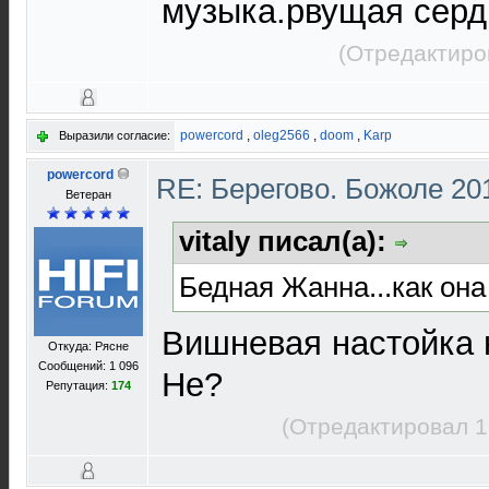
музыка.рвущая сердц
(Отредактиро
powercord
,
oleg2566
,
doom
,
Karp
Выразили согласие:
powercord
RE: Берегово. Божоле 20
Ветеран
vitaly писал(а):
Бедная Жанна...как он
Вишневая настойка н
Откуда: Рясне
Сообщений: 1 096
Не?
Репутация:
174
(Отредактировал 1