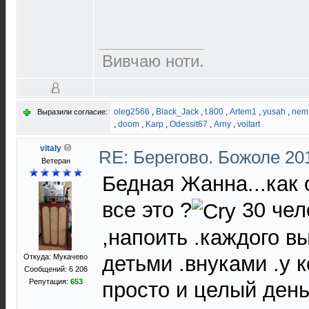
Вивчаю ноти.
oleg2566
,
Black_Jack
,
t.800
,
Artem1
,
yusah
,
nem
Выразили согласие:
,
doom
,
Karp
,
Odessit67
,
Arny
,
voitart
vitaly
RE: Берегово. Божоле 20
Ветеран
Бедная Жанна...как
все это ?
30 чел
,напоить .каждого в
детьми .внуками .у к
Откуда: Мукачево
Сообщений: 6 206
Репутация:
653
просто и целый ден