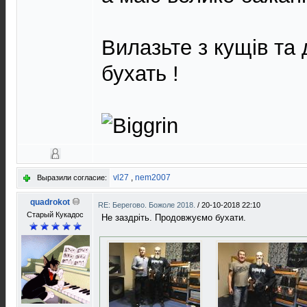
Вилазьте з кущів та
бухать !
vl27
,
nem2007
Выразили согласие:
quadrokot
RE: Берегово. Божоле 2018.
/
20-10-2018 22:10
Старый Кукадос
Не заздріть. Продовжуємо бухати.