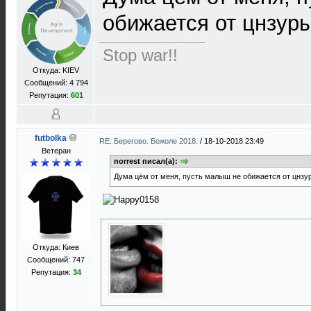
обижается от цнзур
Stop war!!
Откуда: KIEV
Сообщений: 4 794
Репутация:
601
futbolka
RE: Берегово. Божоле 2018.
/
18-10-2018 23:49
Ветеран
norrest писал(а):
Дума цём от меня, пусть малыш не обижается от цнз
Откуда: Киев
Сообщений: 747
Репутация:
34