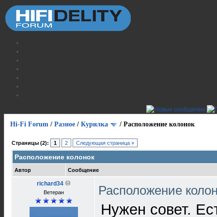
Hi-Fi Forum
/
Разное
/
Курилка
/
Расположение колонок
Страницы (2):
1
2
Следующая страница »
Расположение колонок
Автор
Сообщение
richard34
Расположение коло
Ветеран
Нужен совет. Ес