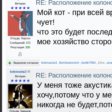
RE: Расположение колон
Ветеран
Мой кот - при всей 
чует!
что это будет после
Откуда: Херсон
мое хозяйство сторо
Сообщений: 272
Репутация:
220
kokovania3
,
BorisIvanovich
,
funtik7984
,
Ейск
,
ana
Выразили согласие:
kokovania3
RE: Расположение колон
Ветеран
У меня тоже акустик
хочу,потому что у ме
никогда не будет,пот
Откуда: Харьков