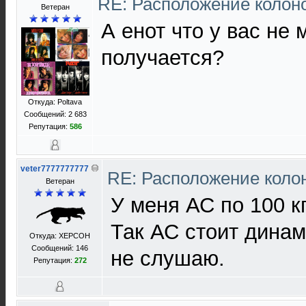
RE: Расположение колон
Ветеран
А енот что у вас не
получается?
Откуда: Poltava
Сообщений: 2 683
Репутация:
586
veter7777777777
RE: Расположение коло
Ветеран
У меня АС по 100 кг
Так АС стоит динам
Откуда: XEРСОН
Сообщений: 146
не слушаю.
Репутация:
272