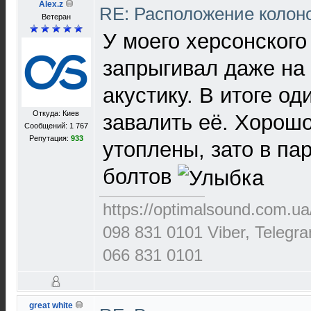
Alex.z
RE: Расположение колон
Ветеран
У моего херсонского
запрыгивал даже на
акустику. В итоге о
Откуда: Киев
завалить её. Хорошо
Сообщений: 1 767
Репутация:
933
утоплены, зато в пар
болтов
https://optimalsound.com.ua
098 831 0101 Viber, Telegr
066 831 0101
great white