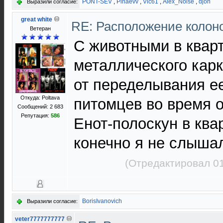
PONT-SEV
,
Pinaevv
,
Vic61
,
Alex_Noise
,
djon
Выразили согласие:
great white
RE: Расположение колон
Ветеран
С животными в кварт
металлического карк
от переделывания ее
Откуда: Poltava
питомцев во время о
Сообщений: 2 683
Репутация:
586
Енот-полоскун в квар
конечно я не слыша
(Отредактировал 01
BorisIvanovich
Выразили согласие:
veter7777777777