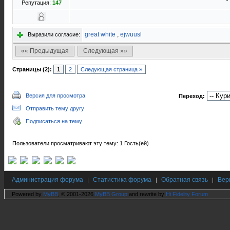
Репутация:
147
great white
,
ejwuusl
Выразили согласие:
«« Предыдущая
Следующая »»
Страницы (2):
1
2
Следующая страница »
Версия для просмотра
Переход:
Отправить тему другу
Подписаться на тему
Пользователи просматривают эту тему: 1 Гость(ей)
Администрация форума
Статистика форума
Обратная связь
Вер
|
|
|
Powered by
MyBB
, © 2001-2026
MyBB Group
and rewrite by
Hi Fidelity Forum