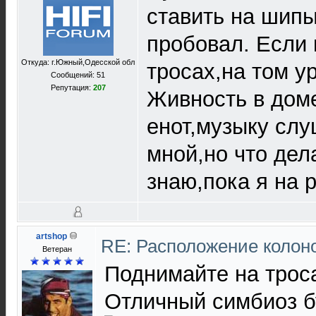
ставить на шипы
пробовал. Если 
Откуда: г.Южный,Одесской обл
тросах,на том у
Сообщений: 51
Репутация:
207
Живность в доме
енот,музыку слу
мной,но что дел
знаю,пока я на 
artshop
RE: Расположение колон
Ветеран
Поднимайте на троса
Отличный симбиоз бу