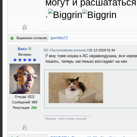
могут и расшататься
.
gavrilka72
Выразили согласие:
Bass
RE: Расположение колонок
/
01-12-2018 01:44
Ветеран
У мну тоже кошка к АС неравнодушна, все норов
пошить, теперь частенько восседает на них.
Откуда: 武汉
Сообщений: 889
Репутация:
284
Музыка - окно в мир эмоций