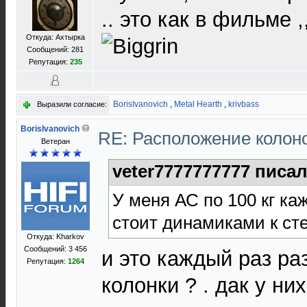
.. это как в фильме 
Откуда: Ахтырка
Сообщений: 281
Репутация:
235
BorisIvanovich
,
Metal Hearth
,
krivbass
Выразили согласие:
BorisIvanovich
RE: Расположение колон
Ветеран
veter7777777777 писал
У меня АС по 100 кг каж
стоит динамиками к сте
Откуда: Kharkov
Сообщений: 3 456
и это каждый раз ра
Репутация:
1264
колонки ? . дак у них