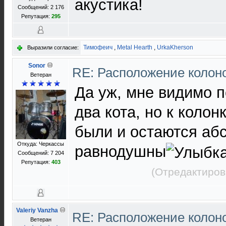
акустика!
Сообщений: 2 176
Репутация:
295
Тимофеич
,
Metal Hearth
,
UrkaKherson
Выразили согласие:
Sonor
RE: Расположение колон
Ветеран
Да уж, мне видимо п
два кота, но к колон
были и остаются аб
Откуда: Черкассы
равнодушны
Сообщений: 7 204
Репутация:
403
(Отредактиров
Valeriy Vanzha
RE: Расположение колон
Ветеран