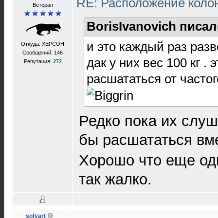
RE: Расположение коло
Ветеран
BorisIvanovich писал
и это каждый раз разв
Откуда: XEРСОН
Сообщений: 146
дак у них вес 100 кг . 
Репутация:
272
расшататься от частог
Редко пока их слуш
бы расшататься вм
Хорошо что еще одн
так жалко.
sofyart