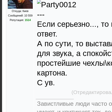
Откуда: Киев
---
Сообщений: 10 559
Репутация:
1514
Если серьезно..., то
ответ.
А по сути, то выста
для звука, а спокой
простейшие чехлы\к
картона.
С ув.
(Отредактирова
Завистливые люди часто о
умеют, и критикуют тех, д