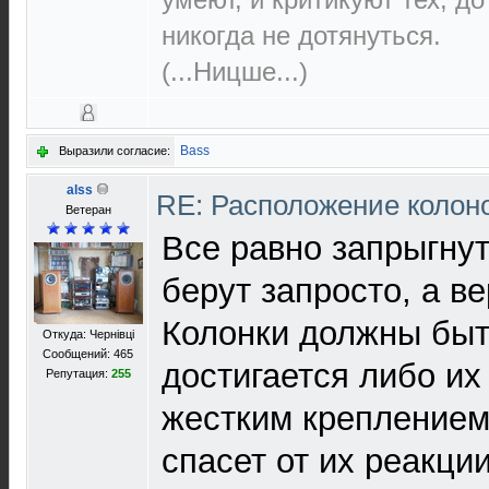
никогда не дотянуться.
(...Ницше...)
Bass
Выразили согласие:
alss
RE: Расположение колон
Ветеран
Все равно запрыгнут
берут запросто, а в
Колонки должны быт
Откуда: Чернівці
Сообщений: 465
достигается либо их
Репутация:
255
жестким креплением
спасет от их реакц