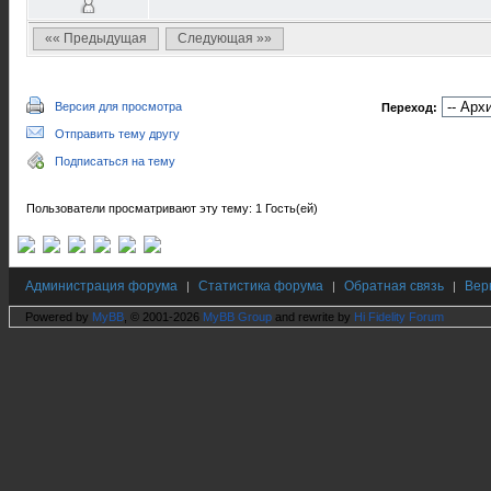
«« Предыдущая
Следующая »»
Версия для просмотра
Переход:
Отправить тему другу
Подписаться на тему
Пользователи просматривают эту тему: 1 Гость(ей)
Администрация форума
Статистика форума
Обратная связь
Вер
|
|
|
Powered by
MyBB
, © 2001-2026
MyBB Group
and rewrite by
Hi Fidelity Forum