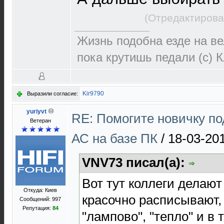
(Отредактирова
Жизнь подобна езде на ве
пока крутишь педали (с) 
Kir9790
Выразили согласие:
yuriyvt
RE: Помогите новичку п
Ветеран
АС на базе ПК
/
18-03-20
VNV73 писал(а):
Вот тут коллеги делаю
Откуда: Киев
красочно расписывают, к
Сообщений: 997
Репутация:
84
"лампово", "тепло" и в 