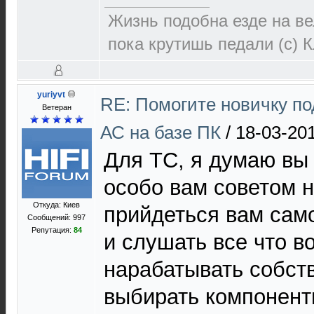
Жизнь подобна езде на ве
пока крутишь педали (с) 
yuriyvt
RE: Помогите новичку п
Ветеран
АС на базе ПК
/
18-03-20
Для ТС, я думаю вы 
особо вам советом н
Откуда: Киев
прийдеться вам сам
Сообщений: 997
Репутация:
84
и слушать все что в
нарабатывать собст
выбирать компоненты