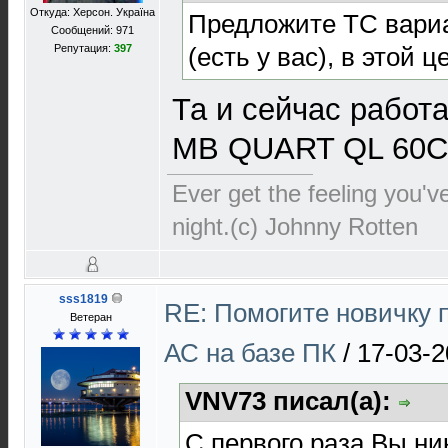
Откуда: Херсон. Україна
Предложите ТС вари
Сообщений: 971
(есть у вас), в этой 
Репутация:
397
Та и сейчас работ
MB QUART QL 60C +
Ever get the feeling you
night.(с) Johnny Rotten
sss1819
RE: Помогите новичку 
Ветеран
АС на базе ПК
/
17-03-2
VNV73 писал(а):
С первого раза Вы ни