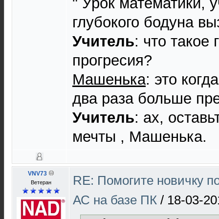
" Урок математики, 
глубокого бодуна в
Учитель
: что такое
прогресия?
Машенька
: это ког
два раза больше пр
Учитель
: ах, остав
мечты , Машенька.
VNV73
RE: Помогите новичку п
Ветеран
АС на базе ПК
/
18-03-20