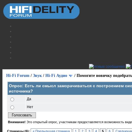
Hi-Fi Forum
/
Звук
/
Hi-Fi Аудио
/
Помогите новичку подобрат
Опрос: Есть ли смысл заморачиваться с построением сис
источника?
Да
Нет
Внимание!
Это открытый опрос, участникам предоставляется возможность видет
Страницы (6):
« Предыдущая страница
1
2
3
4
5
6
Следующая