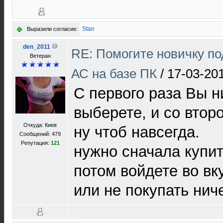
Stan
Выразили согласие:
den_2011
RE: Помогите новичку п
Ветеран
АС на базе ПК
/
17-03-20
С первого раза Вы н
выберете, и со второ
Откуда: Киев
ну чтоб навсегда.
Сообщений: 479
Репутация:
121
нужно сначала купит
потом войдете во вк
или не покупать нич