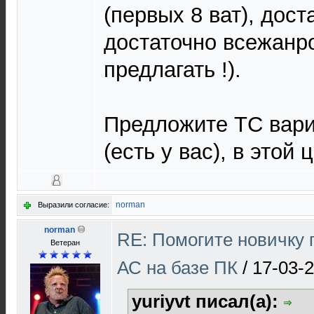
(первых 8 ват), дост
достаточно всежанр
предлагать !).
Предложите ТС вари
(есть у вас), в этой
norman
Выразили согласие:
norman
RE: Помогите новичку
Ветеран
АС на базе ПК
/
17-03-2
yuriyvt писал(а):