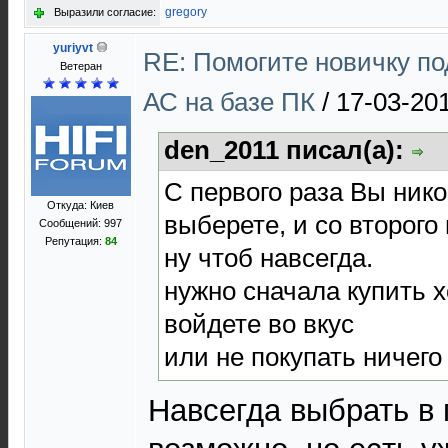
gregory
Выразили согласие:
yuriyvt
RE: Помогите новичку п
Ветеран
АС на базе ПК
/
17-03-20
den_2011 писал(а):
С первого раза Вы нико
Откуда: Киев
выберете, и со второго 
Сообщений: 997
Репутация:
84
ну чтоб навсегда.
нужно сначала купить х
войдете во вкус
или не покупать ничег
Навсегда выбрать в