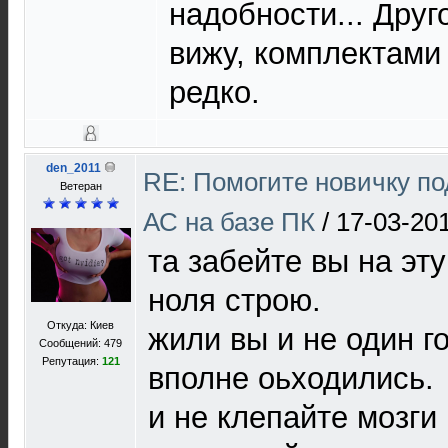
надобности... Друг
вижу, комплектами
редко.
den_2011
RE: Помогите новичку п
Ветеран
АС на базе ПК
/
17-03-20
та забейте вы на эту 
ноля строю.
Откуда: Киев
жили вы и не один го
Сообщений: 479
Репутация:
121
вполне оьходились.
и не клепайте мозги