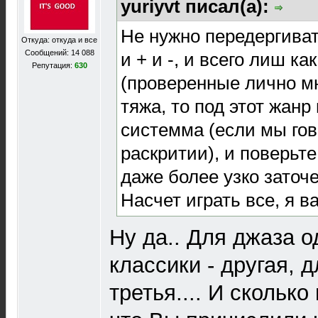
yuriyvt писал(а):
Не нужно передергивать
Откуда: откуда и все
Сообщений: 14 088
и + и -, и всего лиш ка
Репутация:
630
(проверенные лично мн
тяжа, то под этот жанр
системма (если мы го
раскритии), и поверьте
даже более узко заточе
Насчет играть все, я в
Ну да.. Для джаза о
классики - другая, 
третья.... И сколько