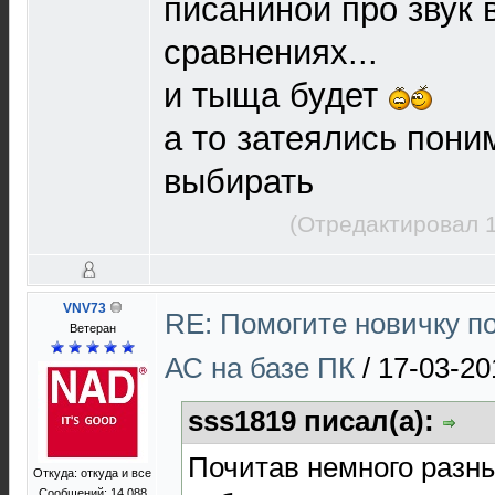
писаниной про звук 
сравнениях...
и тыща будет
а то затеялись пони
выбирать
(Отредактировал 1
VNV73
RE: Помогите новичку п
Ветеран
АС на базе ПК
/
17-03-20
sss1819 писал(а):
Почитав немного разн
Откуда: откуда и все
Сообщений: 14 088