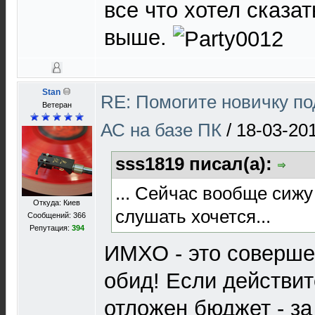
все что хотел сказа
выше.
Stan
RE: Помогите новичку п
Ветеран
АС на базе ПК
/
18-03-20
sss1819 писал(а):
... Сейчас вообще сижу
Откуда: Киев
слушать хочется...
Сообщений: 366
Репутация:
394
ИМХО - это соверше
обид! Если действи
отложен бюджет - за