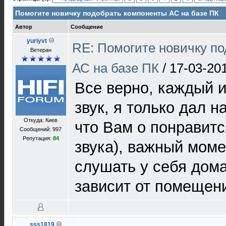
Помогите новичку подобрать компоненты АС на базе ПК
Автор
Сообщение
yuriyvt
RE: Помогите новичку п
Ветеран
АС на базе ПК
/
17-03-20
Все верно, каждый и
звук, я только дал 
Откуда: Киев
что Вам о понравитс
Сообщений: 997
Репутация:
84
звука), важный моме
слушать у себя дома
зависит от помещени
sss1819