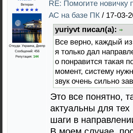
RE: Помогите новичку 
Ветеран
АС на базе ПК
/
17-03-2
yuriyvt писал(а):
Все верно, каждый из
Откуда: Украина, Днепр
я только дал направл
Сообщений: 456
Репутация:
144
о понравится такая п
момент, систему нужн
звук очень сильно за
Это все понятно, 
актуальны для тех 
шаги в направлении
В моем случае, по